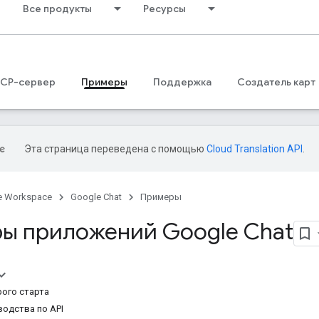
Все продукты
Ресурсы
CP-сервер
Примеры
Поддержка
Создатель карт
Эта страница переведена с помощью
Cloud Translation API
.
e Workspace
Google Chat
Примеры
ы приложений Google Chat
рого старта
водства по API