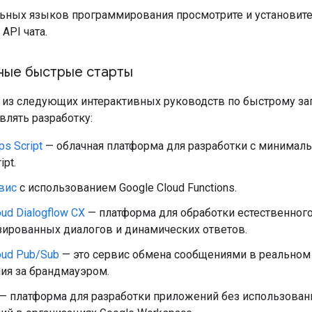
льных языков программирования просмотрите и установит
 API чата.
ные быстрые старты
 из следующих интерактивных руководств по быстрому запу
влять разработку:
ps Script
— облачная платформа для разработки с минимал
ipt.
вис
с использованием Google Cloud Functions.
oud Dialogflow CX
— платформа для обработки естественного
зированных диалогов и динамических ответов.
oud Pub/Sub
— это сервис обмена сообщениями в реальном
ия за брандмауэром.
— платформа для разработки приложений без использовани