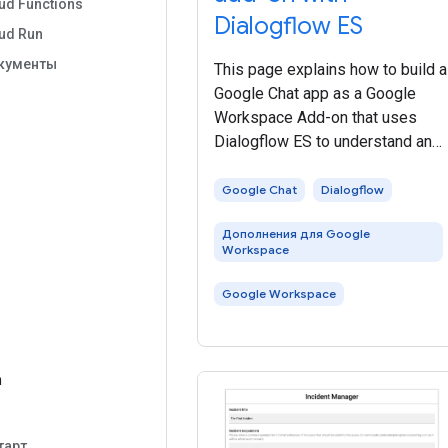
ud Functions
Dialogflow ES
ud Run
кументы
This page explains how to build a
Google Chat app as a Google
Workspace Add-on that uses
Dialogflow ES to understand and
respond to natural language. You
can also use Dialogflow CX,
Google Chat
Dialogflow
е
which has a direct integration wit
Дополнения для Google
Google Chat, to build
Workspace
Google Workspace
а
е
тарт