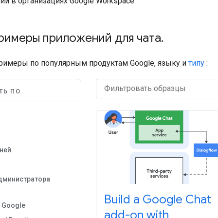
й в организациях Google Workspace.
римеры приложений для чата
.
римеры по популярным продуктам Google, языку и
типу
:
ТЬ ПО
е
гней
дминистратора
Build a Google Chat
 Google
add-on with