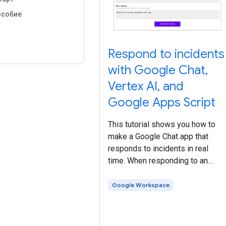
особие
Respond to incidents
with Google Chat,
Vertex AI, and
Google Apps Script
This tutorial shows you how to
make a Google Chat app that
responds to incidents in real
time. When responding to an
incident, the app creates and
populates a Chat space,
Google Workspace
facilitates incident resolution wit
messages, slash commands, and
dialogs, and