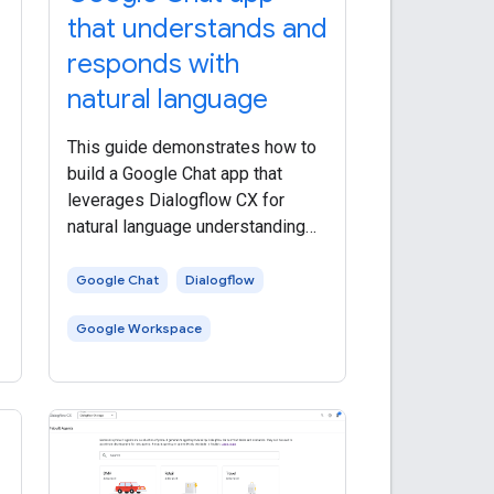
that understands and
responds with
natural language
This guide demonstrates how to
build a Google Chat app that
leverages Dialogflow CX for
natural language understanding
h
and generating responses within
Google Chat. The integration
Google Chat
Dialogflow
involves creating a Dialogflow CX
Google Workspace
agent, connecting it to a Google