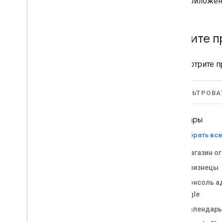
приложени
Изучите п
Просмотрите п
ФИЛЬТРОВА
Товары
Выбрать вс
Магазин о
Близнецы
Консоль а
Google
Календарь