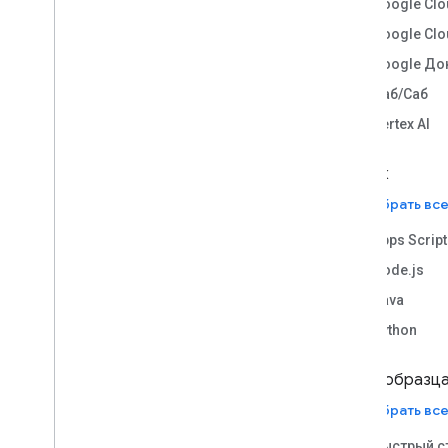
Google Clo
Google Clo
Google До
Паб/Саб
Vertex AI
Язык
Выбрать вс
Apps Script
Node.js
Java
Python
Тип образц
Выбрать вс
Быстрый с