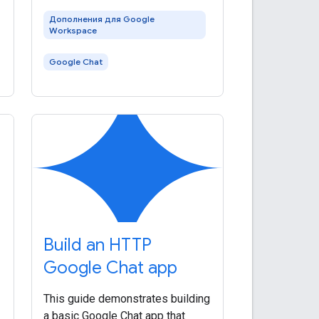
Google Chat. You can also use
Дополнения для Google
Dialogflow ES to build
Workspace
Google Chat
Build an HTTP
Google Chat app
This guide demonstrates building
a basic Google Chat app that