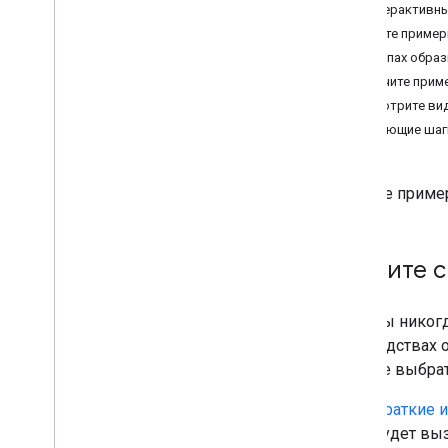
Интерактивн
Создавайте приложения для
Изучите пример
Google Chat с помощью Gemini
О типах обра
Интерактивный опрос
Изучите приме
Посмотрите вид
Git
Hub
Следующие шаг
Вызов API чата
Создайте интерактивное
приложение чата
Изучите приме
Начните с
Если вы никог
руководствах о
можете выбрать
Краткие 
будет выз