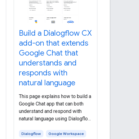
Build a Dialogflow CX
add-on that extends
Google Chat that
understands and
responds with
natural language
This page explains how to build a
Google Chat app that can both
understand and respond with
natural language using Dialogflow.
h
This guide uses Dialogflow CX,
which has a direct integration with
Dialogflow
Google Workspace