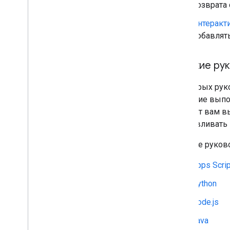
возврата 
Интеракт
добавлять
Краткие рук
В быстрых рук
действие выпо
помогут вам вы
устанавливать 
Краткие руков
Apps Scrip
Python
Node.js
Java