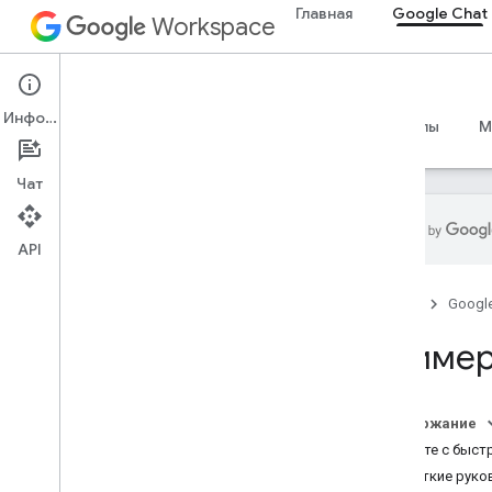
Главная
Google Chat
Workspace
Google Chat
Информация
Обзор
Руководства
Справочные материалы
M
Чат
API
Обзор
Главная
Googl
Руководства
Пример
Реагирование на инциденты
(аутентификация приложения)
Собирайте и управляйте контактами
Содержание
Планирование встреч
Начните с быст
Краткие руко
Кодлабы