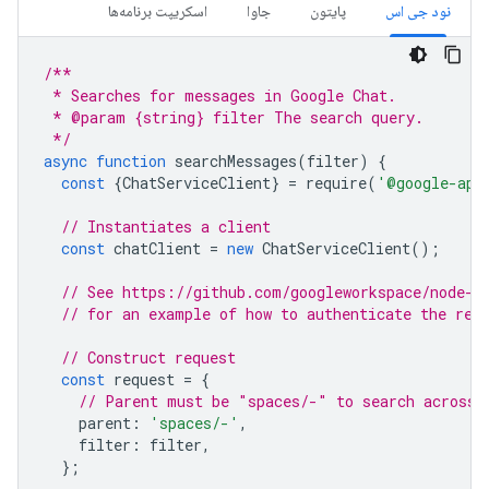
نود جی اس
پایتون
جاوا
اسکریپت برنامه‌ها
/**
 * Searches for messages in Google Chat.
 * @param {string} filter The search query.
 */
async
function
searchMessages
(
filter
)
{
const
{
ChatServiceClient
}
=
require
(
'@google-app
// Instantiates a client
const
chatClient
=
new
ChatServiceClient
();
// See https://github.com/googleworkspace/node-s
// for an example of how to authenticate the req
// Construct request
const
request
=
{
// Parent must be "spaces/-" to search across 
parent
:
'spaces/-'
,
filter
:
filter
,
};