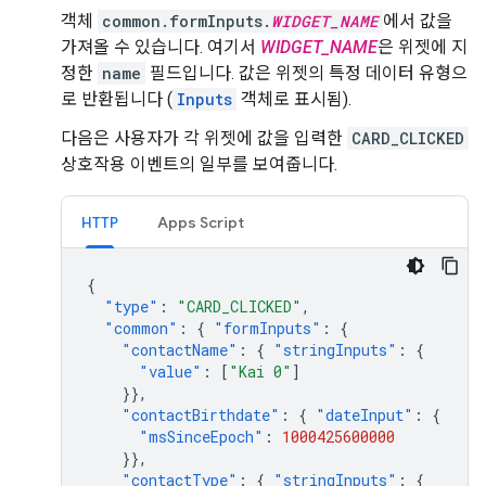
객체
common.formInputs.
WIDGET_NAME
에서 값을
가져올 수 있습니다. 여기서
WIDGET_NAME
은 위젯에 지
정한
name
필드입니다. 값은 위젯의 특정 데이터 유형으
로 반환됩니다 (
Inputs
객체로 표시됨).
다음은 사용자가 각 위젯에 값을 입력한
CARD_CLICKED
상호작용 이벤트의 일부를 보여줍니다.
HTTP
Apps Script
{
"type"
:
"CARD_CLICKED"
,
"common"
:
{
"formInputs"
:
{
"contactName"
:
{
"stringInputs"
:
{
"value"
:
[
"Kai 0"
]
}},
"contactBirthdate"
:
{
"dateInput"
:
{
"msSinceEpoch"
:
1000425600000
}},
"contactType"
:
{
"stringInputs"
:
{