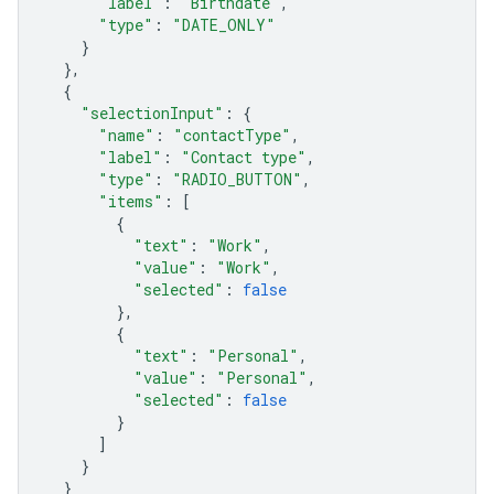
"label"
:
"Birthdate"
,
"type"
:
"DATE_ONLY"
}
},
{
"selectionInput"
:
{
"name"
:
"contactType"
,
"label"
:
"Contact type"
,
"type"
:
"RADIO_BUTTON"
,
"items"
:
[
{
"text"
:
"Work"
,
"value"
:
"Work"
,
"selected"
:
false
},
{
"text"
:
"Personal"
,
"value"
:
"Personal"
,
"selected"
:
false
}
]
}
}