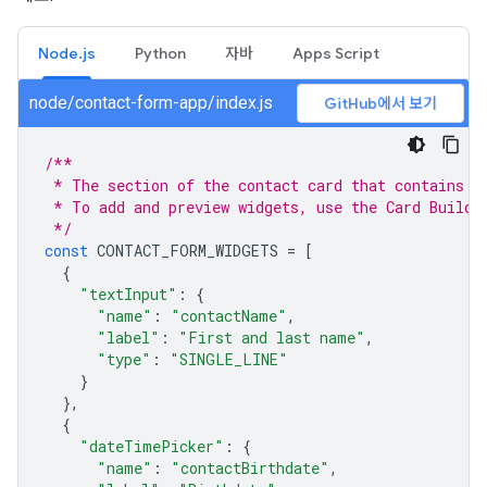
Node.js
Python
자바
Apps Script
node/contact-form-app/index.js
GitHub에서 보기
/**
 * The section of the contact card that contains t
 * To add and preview widgets, use the Card Builde
 */
const
CONTACT_FORM_WIDGETS
=
[
{
"textInput"
:
{
"name"
:
"contactName"
,
"label"
:
"First and last name"
,
"type"
:
"SINGLE_LINE"
}
},
{
"dateTimePicker"
:
{
"name"
:
"contactBirthdate"
,