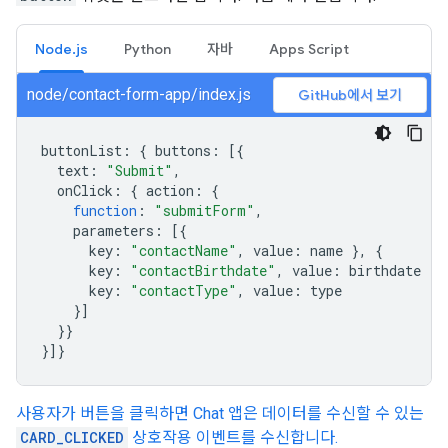
Node.js
Python
자바
Apps Script
node/contact-form-app/index.js
GitHub에서 보기
buttonList
:
{
buttons
:
[{
text
:
"Submit"
,
onClick
:
{
action
:
{
function
:
"submitForm"
,
parameters
:
[{
key
:
"contactName"
,
value
:
name
},
{
key
:
"contactBirthdate"
,
value
:
birthdate
},
key
:
"contactType"
,
value
:
type
}]
}}
}]}
사용자가 버튼을 클릭하면 Chat 앱은 데이터를 수신할 수 있는
CARD_CLICKED
상호작용 이벤트를 수신합니다.