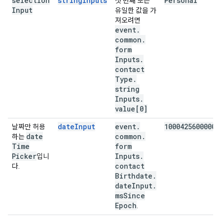
selection
stringInputs
Personal
첫 번째 또는
Input
유일한 값을 가
져오려면
event
.
common
.
form
Inputs
.
contact
Type
.
string
Inputs
.
value[0]
dateInput
event
.
1000425600000
날짜만 허용
date
common
.
하는
Time
form
Picker
Inputs
.
입니
contact
다.
Birthdate
.
date
Input
.
ms
Since
Epoch
.