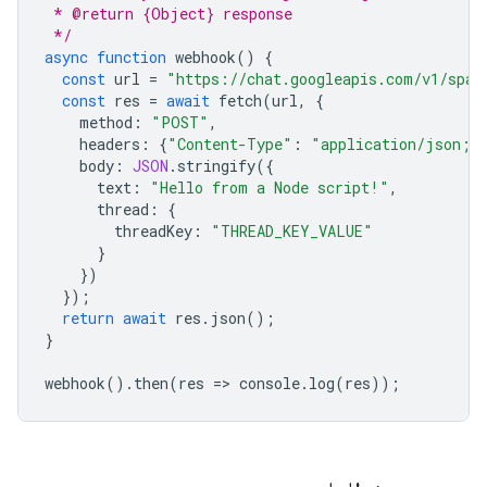
 * @return {Object} response
 */
async
function
webhook
()
{
const
url
=
"https://chat.googleapis.com/v1/spac
const
res
=
await
fetch
(
url
,
{
method
:
"POST"
,
headers
:
{
"Content-Type"
:
"application/json; 
body
:
JSON
.
stringify
({
text
:
"Hello from a Node script!"
,
thread
:
{
threadKey
:
"THREAD_KEY_VALUE"
}
})
});
return
await
res
.
json
();
}
webhook
().
then
(
res
=
>
console
.
log
(
res
));