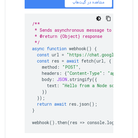
مشاهده در گیت‌هاب
/**
 * Sends asynchronous message to Google Ch
 * @return {Object} response
 */
async
function
webhook
()
{
const
url
=
"https://chat.googleapis.com
const
res
=
await
fetch
(
url
,
{
method
:
"POST"
,
headers
:
{
"Content-Type"
:
"application
body
:
JSON
.
stringify
({
text
:
"Hello from a Node script!"
})
});
return
await
res
.
json
();
}
webhook
().
then
(
res
=
>
console
.
log
(
res
));