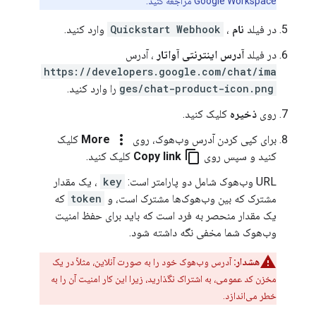
Google Workspace مراجعه کنید.
در فیلد
نام
،
Quickstart Webhook
وارد کنید.
در فیلد
آدرس اینترنتی آواتار
، آدرس
https://developers.google.com/chat/ima
ges/chat-product-icon.png
را وارد کنید.
روی
ذخیره
کلیک کنید.
more_vert
برای کپی کردن آدرس وب‌هوک، روی
More
کلیک
content_copy
کنید و سپس روی
Copy link
کلیک کنید.
URL وب‌هوک شامل دو پارامتر است:
key
، یک مقدار
مشترک که بین وب‌هوک‌ها مشترک است، و
token
که
یک مقدار منحصر به فرد است که باید برای حفظ امنیت
وب‌هوک شما مخفی نگه داشته شود.
هشدار:
آدرس وب‌هوک خود را به صورت آنلاین، مثلاً در یک
مخزن کد عمومی، به اشتراک نگذارید، زیرا این کار امنیت آن را به
خطر می‌اندازد.