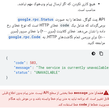
هیچ کاری نکردن، که اگر ارسال پیام وب‌هوک مهم نباشد،
مناسب است.
API چت گوگل، خطاها را به صورت
google.rpc.Status
برمی‌گرداند که شامل یک
code
خطای HTTP است که نوع خطای رخ
داده را نشان می‌دهد: خطای کلاینت (سری ۴۰۰) یا خطای سرور (سری
۵۰۰). برای بررسی تمام نگاشت‌های HTTP، به
google.rpc.Code
مراجعه کنید.
{
"code"
:
503
,
"message"
:
"The service is currently unavailable
"status"
:
"UNAVAILABLE"
}
هشدار:
متن
message
خطا بخشی از سطح API نیست. متن پیام بدون اطلاع قبلی
قابل تغییر است. کد برنامه نباید به متن پیام خطا وابسته باشد و در عوض باید هنگام
مدیریت خطاها از
code
خطا استفاده کند.