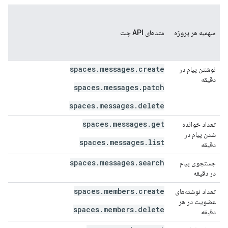
م
سهمیه هر پروژه
متدهای API چت
ث
spaces.messages.create
نوشتن پیام در
۰
دقیقه
spaces.messages.patch
spaces.messages.delete
spaces.messages.get
تعداد خوانده
۰
شدن پیام در
spaces.messages.list
دقیقه
spaces.messages.search
جستجوی پیام
۰
در دقیقه
spaces.members.create
تعداد نوشته‌های
۰
عضویت در هر
spaces.members.delete
دقیقه