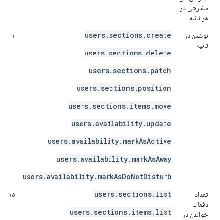
سفارشی در
هر ثانیه
users.sections.create
نوشتن در
۱
ثانیه
users.sections.delete
users.sections.patch
users.sections.position
users.sections.items.move
users.availability.update
users.availability.markAsActive
users.availability.markAsAway
users.availability.markAsDoNotDisturb
users.sections.list
تعداد
۱۵
دفعات
users.sections.items.list
خواندن در