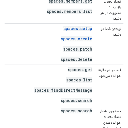
spaces.members.get
تعداد دفعات
۰
بازدید از
spaces.members.list
عضویت در هر
دقیقه
spaces.setup
نوشتن فضا در
۰
دقیقه
spaces.create
spaces.patch
spaces.delete
spaces.get
فضا در هر دقیقه
۰
خوانده می‌شود
spaces.list
spaces.findDirectMessage
spaces.search
spaces.search
جستجوی فضا،
۰
تعداد دفعات
خوانده شدن