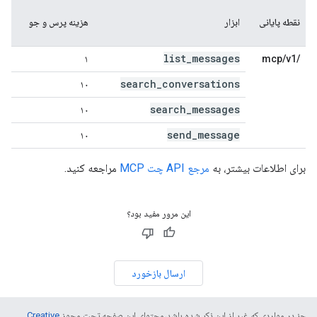
نقطه پایانی
ابزار
هزینه پرس و جو
list_messages
۱
/mcp/v1
search_conversations
۱۰
search_messages
۱۰
send_message
۱۰
برای اطلاعات بیشتر، به
مرجع API چت MCP
مراجعه کنید.
این مرور مفید بود؟
ارسال بازخورد
جز در مواردی که غیر از این ذکر شده باشد،‌محتوای این صفحه تحت مجوز
Creative