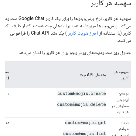
سهمیه هر کاربر
سهمیه هر کاربر، نرخ پرس‌وجوها را برای یک کاربر Google Chat محدود
می‌کند. پرس‌وجوها مربوط به همه برنامه‌های چت هستند که از طرف یک
کاربر (با استفاده از
احراز هویت کاربر
) یک متد Chat API را فراخوانی
می‌کنند.
جدول زیر محدودیت‌های پرس‌وجو برای هر کاربر را نشان می‌دهد:
سهمیه هر
محدو
متدهای API چت
کاربر
(در ثان
customEmojis.create
نوشتن
۱
ایموجی
customEmojis.delete
سفارشی در
هر ثانیه
customEmojis.get
تعداد
۱۵
خوانش
customEmojis.list
ایموجی‌های