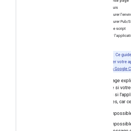
Sur cette page
Apps Script
Prérequis
Dialogflow CX
Configurer l'env
Dialogflow ES
Configurer Pub/
Webhook
Écrire le script
Pub
/
Sub
Publier l'applica
App
Sheet
Authentification et autorisation
Appeler l'API Chat
Remarque
: Ce guid
également créer votre a
Planifier
une application Google C
Identifier les besoins de vos utilisateurs
Cette page expli
Définir tous les parcours utilisateur
est utile si vot
Choisir une architecture d'application
Chat
Chat, ou si l'appl
Concevoir les interactions des
suivantes, car c
utilisateurs
Impossible
Créer
Impossible
Envoyer et gérer des messages
message e