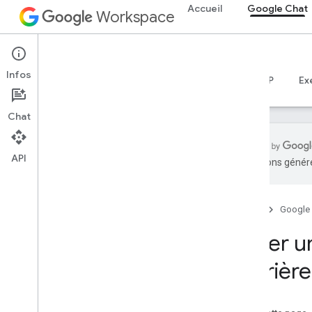
Accueil
Google Chat
Workspace
Google Chat
Infos
Aperçu
Guides
Référence
Serveur MCP
Ex
Chat
API
traductions généré
Premiers pas
Présentation du développement avec
Google Chat
Accueil
Google
Développer sur Google Workspace
Créer u
Guides de démarrage rapide
Appeler l'API Chat
derrièr
Créer une application Chat interactive
de base
Service HTTP