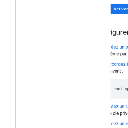
Activer
Configure
Créez un 
thème par 
Accordez à
suivant :
Créez un 
de clé priv
Créez un 