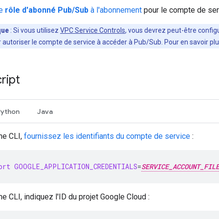
le
rôle d'abonné Pub/Sub
à l'abonnement
pour le compte de se
que
: Si vous utilisez
VPC Service Controls
, vous devrez peut-être config
r autoriser le compte de service à accéder à Pub/Sub. Pour en savoir pl
cript
Python
Java
ne CLI,
fournissez les identifiants du compte de service
:
ort
GOOGLE_APPLICATION_CREDENTIALS
=
SERVICE_ACCOUNT_FIL
e CLI, indiquez l'ID du projet Google Cloud :