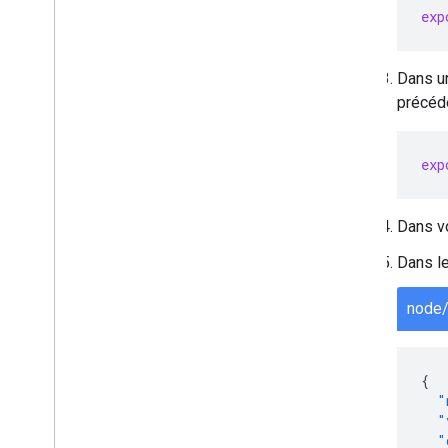
exp
Dans u
précéd
exp
Dans vo
Dans le
node/
{
"
"
"