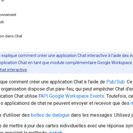
ironnement
Sub
tion dans Chat
e explique comment créer une application Chat interactive à l'aide des
é
pplication Chat en tant que module complémentaire Google Workspace. P
hat interactive
.
que comment créer une application Chat à l'aide de
Pub/Sub
. Ce
re organisation dispose d'un pare-feu, qui peut empêcher Chat d
ication Chat utilise l'
API Google Workspace Events
. Toutefois, c
es applications de chat ne peuvent envoyer et recevoir que des
 d'utiliser des
boîtes de dialogue
dans les messages. Utilisez 
 de mettre à jour des cartes individuelles avec une réponse synch
n appelant la méthode
patch
.