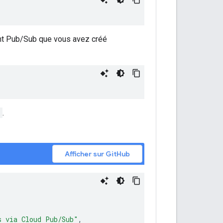
ent Pub/Sub que vous avez créé
n
.
Afficher sur GitHub
s via Cloud Pub/Sub"
,