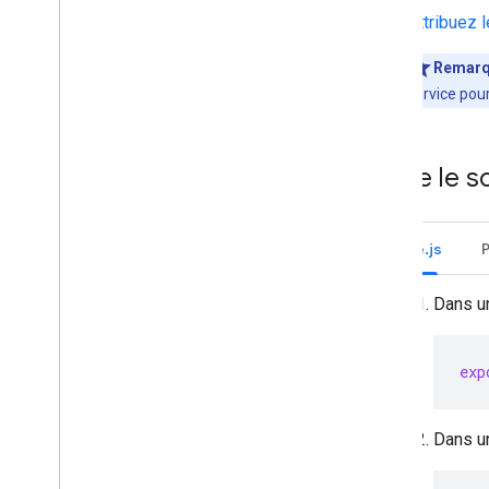
Attribuez 
Remar
service pou
Écrire le s
Node.js
Dans u
exp
Dans un