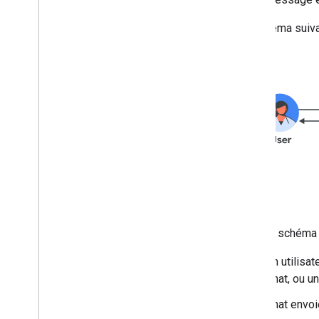
Utiliser les espaces
Organiser les espaces en sections
Le schéma suivan
Gérer les membres des espaces
Réagir aux messages
Utiliser des emoji personnalisés
Importer et télécharger des pièces
jointes
Interagir avec les utilisateurs
Gérer les événements de Google Chat
Identifier et spécifier des utilisateurs
Google Chat
Gérer l'état de disponibilité des
utilisateurs
Rédiger des messages d'erreur
exploitables
Dans le schéma p
Découvrir des exemples et tutoriels
d'applications Chat
Un utilisa
Chat, ou u
Déployer
,
tester et dépanner
Créer et gérer des déploiements
Chat envoi
Tester des fonctionnalités interactives