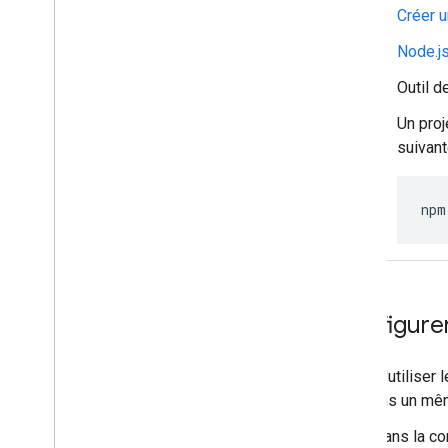
Créer u
Aperçu
Rechercher et gérer des espaces dans
Node.js
votre organisation
Rendre un espace visible par des
Outil 
utilisateurs spécifiques
Un proj
Migrer votre organisation vers Chat
suivant
npm
Configurer
Avant d'utiliser
API dans un mêm
Dans la co