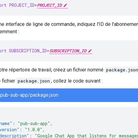
ort
PROJECT_ID
=
PROJECT_ID
ne interface de ligne de commande, indiquez l'ID de l'abonnem
emment :
ort
SUBSCRIPTION_ID
=
SUBSCRIPTION_ID
tre répertoire de travail, créez un fichier nommé
package.jso
 fichier
package.json
, collez le code suivant :
pub-sub-app/package.json
name"
:
"pub-sub-app"
,
version"
:
"1.0.0"
,
description"
:
"Google Chat App that listens for message