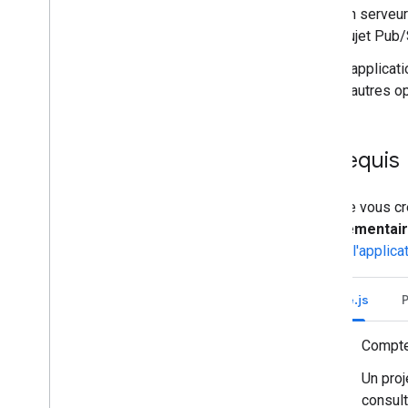
Un serveur
Erreurs du journal
sujet Pub/
Dépannage
L'applicat
Convertir une application Chat
d'autres o
interactive en module
complémentaire
Google Workspace
Prérequis
Publier sur Google Workspace
Marketplace
Lorsque vous cr
Publier des applications Chat sur
Google Workspace Marketplace
complémentair
Traiter et examiner les exigences
Publier l'applic
concernant les applications Chat
publiques
Gérer les applications Chat publiées
Node.js
Désactiver ou supprimer une
application
Compt
Gérer Chat en tant
Un proj
qu'administrateur Google
consul
Workspace