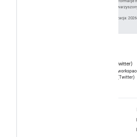
Szczegółowe informacje n
podmiotów stowarzyszon
Ostatnia aktualizacja: 202
Blog
X (Twitter)
Przeczytaj bloga Google
Obserwuj @workspac
Workspace Developers
na X (Twitter)
Google Workspace dla programistów
Omówienie platformy
Usługi dla deweloperów