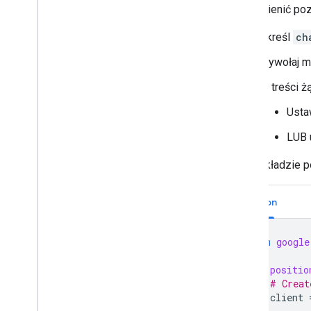
Błędy w logu
Aby zmienić poz
Rozwiązywanie problemów
Określ
ch
Przekształcanie interaktywnej
Wywołaj 
aplikacji do czatu w dodatek do
Google Workspace
W treści ż
Publikowanie w Google Workspace
Ust
Marketplace
Publikowanie aplikacji do obsługi
LUB
czatu w Google Workspace
Marketplace
W przykładzie po
Wymagania dotyczące
przetwarzania i sprawdzania
publicznych aplikacji Google Chat
Python
Zarządzanie opublikowanymi
aplikacjami Google Chat
Wyłączanie i usuwanie aplikacji
from
google
def
positio
Zarządzanie Google Chat jako
# Creat
administrator Google Workspace
client
Przegląd