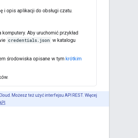
ę i opis aplikacji do obsługi czatu.
na komputery. Aby uruchomić przykład
wie
credentials.json
w katalogu
iem środowiska opisane w tym
krótkim
ków.
 Cloud. Możesz też użyć interfejsu API REST. Więcej
API
.