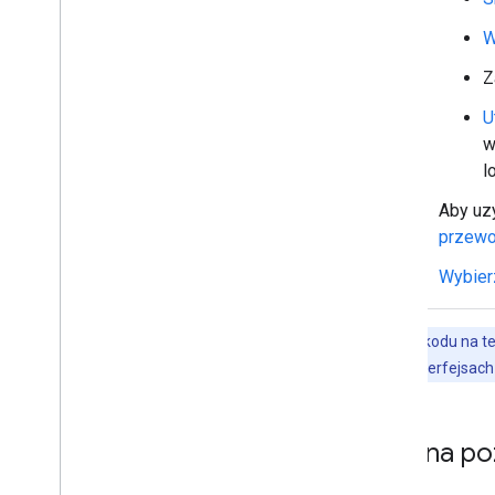
Zarządzanie użytkownikami w
pokojach
W
Reagowanie na wiadomości
Korzystanie z niestandardowych
Z
emotikonów
U
Przesyłanie i pobieranie załączników
w
Interakcje z użytkownikami
l
Praca z wydarzeniami z Google Chat
Identyfikowanie i określanie
Aby uz
użytkowników Google Chat
przewo
Zarządzanie stanem dostępności
użytkowników
Wybierz
Wpisz przydatne komunikaty o
błędach
Poznaj przykłady aplikacji Google Chat
Przykłady kodu na te
i samouczki
informacji o interfejsac
Wdrażanie
,
testowanie i
rozwiązywanie problemów
Tworzenie wdrożeń i zarządzanie nimi
Zmiana poz
Testowanie funkcji interaktywnych