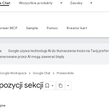
e Chat
Wszystkie produkty
Zasoby
erwer MCP
Sample
Pomoc
Kreator kart
Google używa technologii AI do tłumaczenia treści na Twój prefe
nerowane przez AI mogą zawierać błędy.
Google Workspace
Google Chat
Przewodniki
ozycji sekcji
ępne