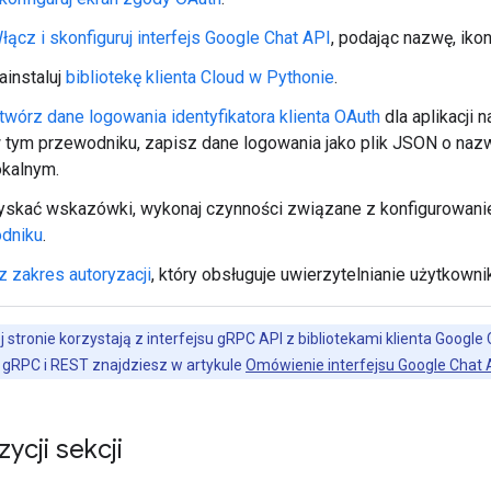
łącz i skonfiguruj interfejs Google Chat API
, podając nazwę, ikon
ainstaluj
bibliotekę klienta Cloud w Pythonie
.
twórz dane logowania identyfikatora klienta OAuth
dla aplikacji 
 tym przewodniku, zapisz dane logowania jako plik JSON o naz
okalnym.
yskać wskazówki, wykonaj czynności związane z konfigurowan
dniku
.
 zakres autoryzacji
, który obsługuje uwierzytelnianie użytkowni
j stronie korzystają z interfejsu gRPC API z bibliotekami klienta Google
h gRPC i REST znajdziesz w artykule
Omówienie interfejsu Google Chat 
ycji sekcji