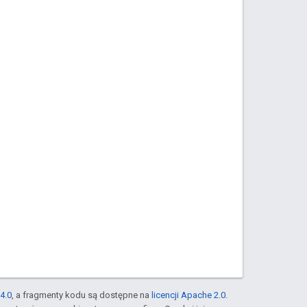
4.0
, a fragmenty kodu są dostępne na
licencji Apache 2.0
.