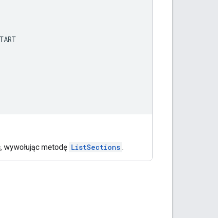
TART
ć, wywołując metodę
ListSections
.