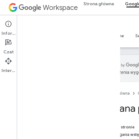
Strona główna
Googl
Workspace
Google Chat
Informacje
Przegląd
Przewodniki
Materiały referencyjne
S
Czat
Interfejs API
Tłumaczenia wyge
Rozpocznij
Omówienie funkcji Programowanie z
Google Chat
Strona główna
Programuj w Google Workspace
Zmiana p
Krótkie wprowadzenia
Uwierzytelnianie i autoryzacja
Wywoływanie interfejsu Chat API
Na tej stronie
Wymagania wst
Plan