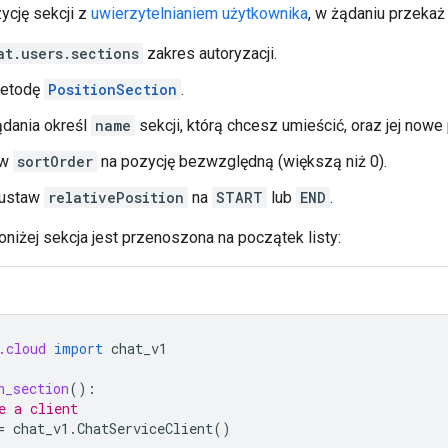
ycję sekcji z
uwierzytelnianiem użytkownika
, w żądaniu przekaż 
at.users.sections
zakres autoryzacji.
metodę
PositionSection
.
ądania określ
name
sekcji, którą chcesz umieścić, oraz jej nowe
aw
sortOrder
na pozycję bezwzględną (większą niż 0).
 ustaw
relativePosition
na
START
lub
END
.
niżej sekcja jest przenoszona na początek listy:
.cloud
import
chat_v1
n_section
():
e a client
=
chat_v1
.
ChatServiceClient
()