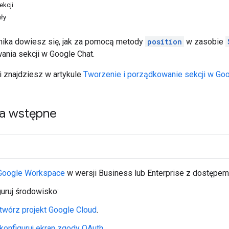
ekcji
ły
nika dowiesz się, jak za pomocą metody
position
w zasobie
ania sekcji w Google Chat.
i znajdziesz w artykule
Tworzenie i porządkowanie sekcji w Goo
a wstępne
Google Workspace
w wersji Business lub Enterprise z dostępe
uruj środowisko:
twórz projekt Google Cloud
.
konfiguruj ekran zgody OAuth
.