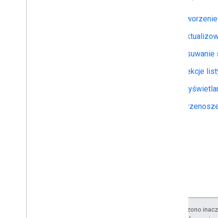
Tworzenie 
Aktualizow
Usuwanie 
Sekcje list
Wyświetlan
Przenoszen
O ile nie stwierdzono inacze