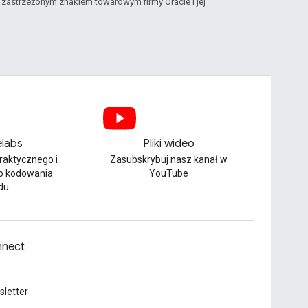
st zastrzeżonym znakiem towarowym firmy Oracle i jej
labs
Pliki wideo
praktycznego i
Zasubskrybuj nasz kanał w
o kodowania
YouTube
du
nect
letter