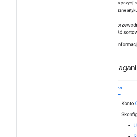
Zmiana pozycji s
Zidentyfikuj potrzeby użytkowników
Powiązane artyku
Definiowanie wszystkich ścieżek
użytkownika
Z tego przewod
Wybieranie architektury aplikacji do
obsługi Google Chat
kolejność sortow
Projektowanie interakcji użytkowników
Więcej informacj
model Build
Wysyłaj wiadomości i zarządzaj nimi
Wymagani
Praca w pokojach
Organizowanie pokoi w sekcje
Tworzenie sekcji
Python
Aktualizowanie sekcji
Usuwanie sekcji
Konto
Zmiana pozycji sekcji
Sekcje listy
Skonfig
Wyświetlanie listy pokoi w sekcji
U
Przenoszenie przestrzeni do innej
sekcji
S