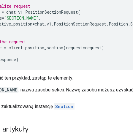
alize request
=
chat_v1
.
PositionSectionRequest
(
e
=
"SECTION_NAME"
,
ative_position
=
chat_v1
.
PositionSectionRequest
.
Position
.
S
the request
e
=
client
.
position_section
(
request
=
request
)
esponse
)
ć ten przykład, zastąp te elementy:
ON_NAME
: nazwa zasobu sekcji. Nazwę zasobu możesz uzyska
 zaktualizowaną instancję
Section
.
 artykuły