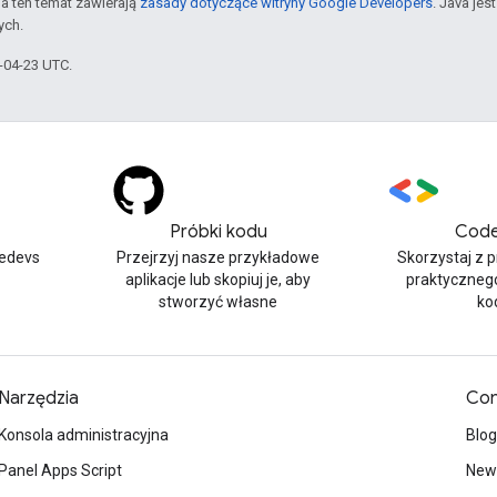
a ten temat zawierają
zasady dotyczące witryny Google Developers
. Java je
ych.
6-04-23 UTC.
Próbki kodu
Code
edevs
Przejrzyj nasze przykładowe
Skorzystaj z 
aplikacje lub skopiuj je, aby
praktyczneg
stworzyć własne
ko
Narzędzia
Con
Konsola administracyjna
Blog
Panel Apps Script
News