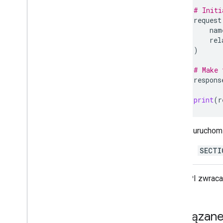
Wyszukiwanie pokoi w organizacji i
# Initi
zarządzanie nimi
request
Ustawianie pokoju jako wykrywalnego
nam
dla określonych użytkowników
rel
Migracja organizacji do Google Chat
)
# Make 
respons
print
(
r
Aby uruchomi
SECTI
Chat API zwraca
Powiązane