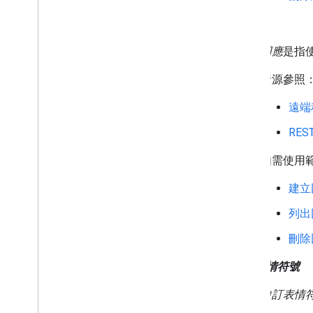
反應
回應
是指使
資源參照
遠端
RE
如需使用
建立
列出
刪除
自訂表情符號
自訂表情
息。