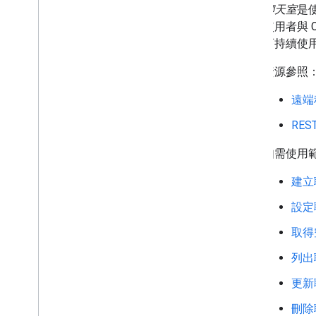
探索 Chat 應用程式範例和教學課程
聊天室
是
使用者與 
部署、測試及疑難排解
可持續使
建立及管理部署作業
測試互動功能
資源參照
記錄檔錯誤
遠端
疑難排解
RE
將互動式 Chat 擴充應用程式轉換為
Google Workspace 外掛程式
如需使用
建立
發布至 Google Workspace
Marketplace
設定
將 Chat 應用程式發布至 Google
Workspace Marketplace
取得
公開聊天應用程式的處理和審查規
定
列出
維護已發布的 Chat 應用程式
更新
關閉或刪除應用程式
刪除