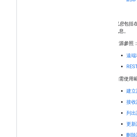
訊息
訊息
包括
訊息。
資源參照
遠端
RE
如需使用
建立
接收
列出
更新
刪除