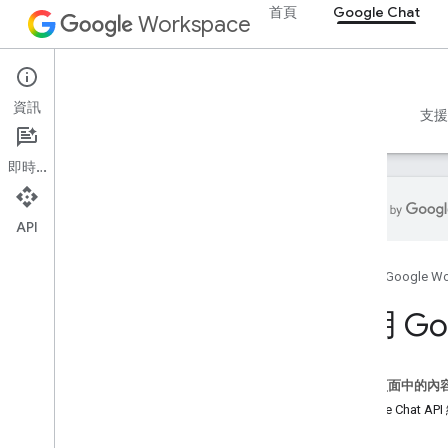
首頁
Google Chat
Workspace
Google Chat
資訊
總覽
指南
參考資料
MCP 伺服器
範例
支援
即時通訊
API
開始使用
首頁
Google W
「透過 Google Chat 進行開發」總覽
在 Google Workspace 上進行開發
使用 Go
作業
快速入門導覽課程
驗證與授權
這個頁面中的內
呼叫 Chat API
Google Chat AP
概念
規劃