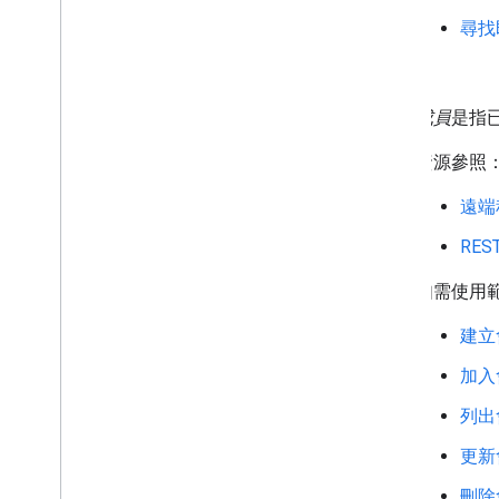
以 Google Workspace 管理員身分管
理 Chat
尋找
總覽
成員
搜尋及管理貴機構的聊天室
將聊天室設為可供特定使用者搜尋
成員
是指已
將貴機構遷移至 Chat
資源參照
遠端
RE
如需使用
建立
加入
列出
更新
刪除