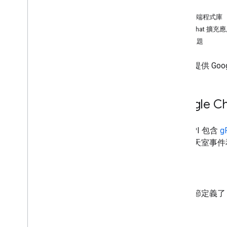
驗證
確定使用者需求
用戶端程式庫
定義所有使用者歷程
建構 Chat 擴充
選擇 Chat 應用程式架構
相關主題
設計使用者互動方式
本頁面提供 Googl
建構
傳送及管理訊息
使用聊天室
Google C
將空間整理成不同區段
管理聊天室成員
Chat API 包含
g
回覆訊息
件、聊天室事件
使用自訂表情符號
上傳及下載附件
與使用者互動
概念
使用 Google Chat 中的活動
辨識及指定 Google Chat 使用者
以下章節定義了 C
管理使用者的可用狀態
Spaces
撰寫可採取行動的錯誤訊息