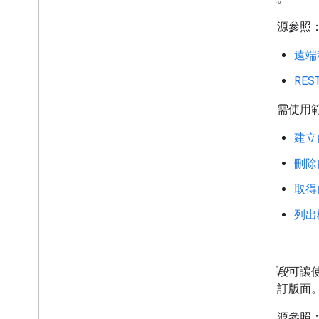
資源參照
遠端
RE
如需使用
建立
刪除
取得
列出
章節
區段
可讓使
自訂版面
資源參照