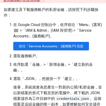
「
選擇服務帳戶的使用時機
」。
如要建立及下載服務帳戶的私密金鑰，請按照下列步驟操
作：
在 Google Cloud 控制台中，依序前往「Menu」(選單)
menu
>
「IAM & Admin」(IAM 與管理)
>
「Service
Accounts」(服務帳戶)
。
前往「Service Accounts」(服務帳戶) 頁面
選取服務帳戶。
依序點選「金鑰」
>
「新增金鑰」
>
「建立新的金
鑰」
。
選取「JSON」
，然後按一下「建立」
。
接著，系統就會為您產生一對新的公開/私密金鑰，並
以新檔案的形式下載至您的電腦中。將下載的 JSON
檔案儲存為工作目錄中的
credentials.json
。這個
檔案是這組金鑰的唯一副本，如要瞭解如何安全儲存