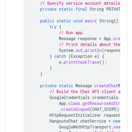
// Specify service account details.
private
static
final
String
PRIVATE_KE
public
static
void
main
(
String
[]
args
try
{
// Run app.
Message
response
=
App
.
createCh
// Print details about the cre
System
.
out
.
println
(
response
);
}
catch
(
Exception
e
)
{
e
.
printStackTrace
();
}
}
private
static
Message
createChatMessag
// Build the Chat API client and a
GoogleCredentials
credentials
=
Go
App
.
class
.
getResourceAsStream
(
.
createScoped
(
CHAT_SCOPE
);
HttpRequestInitializer
requestIniti
HangoutsChat
chatService
=
new
Hang
GoogleNetHttpTransport
.
newTrus