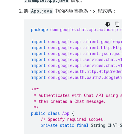
thsample/App.java
檔案。
將
App.java
中的內容替換為下列程式碼：
package
com.google.chat.app.authsample
;
import
com.google.api.client.googleapis.ja
import
com.google.api.client.http.HttpRequ
import
com.google.api.client.json.gson.Gso
import
com.google.api.services.chat.v1.Han
import
com.google.api.services.chat.v1.mod
import
com.google.auth.http.HttpCredential
import
com.google.auth.oauth2.GoogleCreden
/**
 * Authenticates with Chat API using servi
 * then creates a Chat message.
 */
public
class
App
{
// Specify required scopes.
private
static
final
String
CHAT_SCOPE