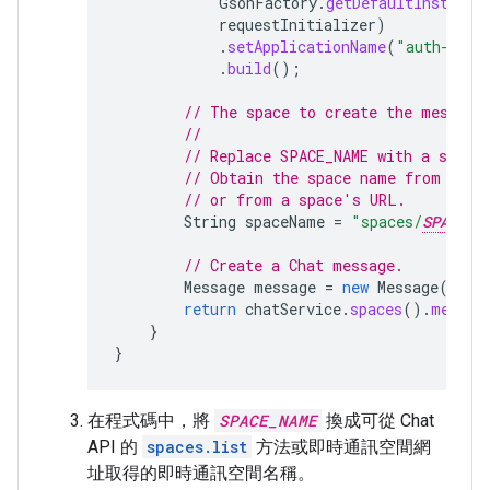
GsonFactory
.
getDefaultInstance
requestInitializer
)
.
setApplicationName
(
"auth-samp
.
build
();
// The space to create the message
//
// Replace SPACE_NAME with a space
// Obtain the space name from the 
// or from a space's URL.
String
spaceName
=
"spaces/
SPACE_N
// Create a Chat message.
Message
message
=
new
Message
().
se
return
chatService
.
spaces
().
messag
}
}
在程式碼中，將
SPACE_NAME
換成可從 Chat
API 的
spaces.list
方法或即時通訊空間網
址取得的即時通訊空間名稱。