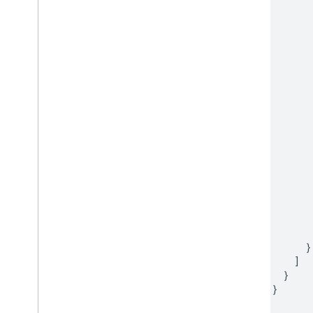
}
]
}
}
]