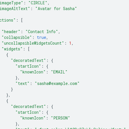
imageType"
:
"CIRCLE"
,
imageAltText"
:
"Avatar for Sasha"
ctions"
:
[
"header"
:
"Contact Info"
,
"collapsible"
:
true
,
"uncollapsibleWidgetsCount"
:
1
,
"widgets"
:
[
{
"decoratedText"
:
{
"startIcon"
:
{
"knownIcon"
:
"EMAIL"
},
"text"
:
"sasha@example.com"
}
},
{
"decoratedText"
:
{
"startIcon"
:
{
"knownIcon"
:
"PERSON"
},