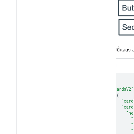
โค้ดต่อไปนี้แสด
JSON
{
"cardsV2"
{
"card
"card
"he
"
"
"