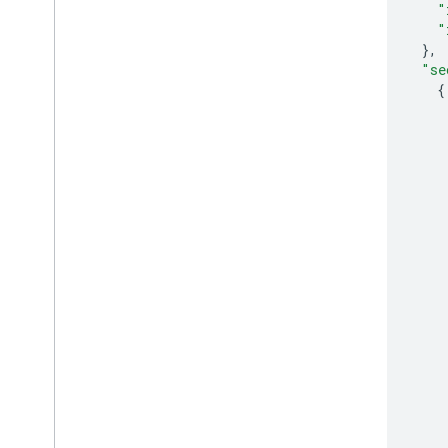
"
"
},
"se
{