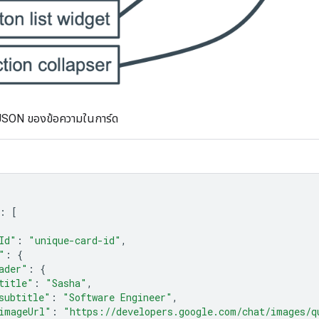
ง JSON ของข้อความในการ์ด
:
[
Id"
:
"unique-card-id"
,
"
:
{
ader"
:
{
title"
:
"Sasha"
,
subtitle"
:
"Software Engineer"
,
imageUrl"
:
"https://developers.google.com/chat/images/q