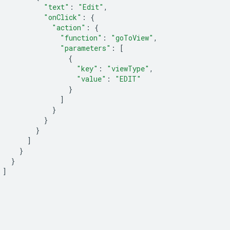
"text"
:
"Edit"
,
"onClick"
:
{
"action"
:
{
"function"
:
"goToView"
,
"parameters"
:
[
{
"key"
:
"viewType"
,
"value"
:
"EDIT"
}
]
}
}
}
]
}
}
]