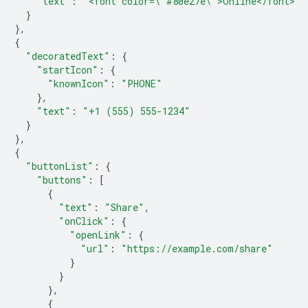
"text"
:
"<font color=\"#80e27e\">Online</font>"
}
},
{
"decoratedText"
:
{
"startIcon"
:
{
"knownIcon"
:
"PHONE"
},
"text"
:
"+1 (555) 555-1234"
}
},
{
"buttonList"
:
{
"buttons"
:
[
{
"text"
:
"Share"
,
"onClick"
:
{
"openLink"
:
{
"url"
:
"https://example.com/share"
}
}
},
{