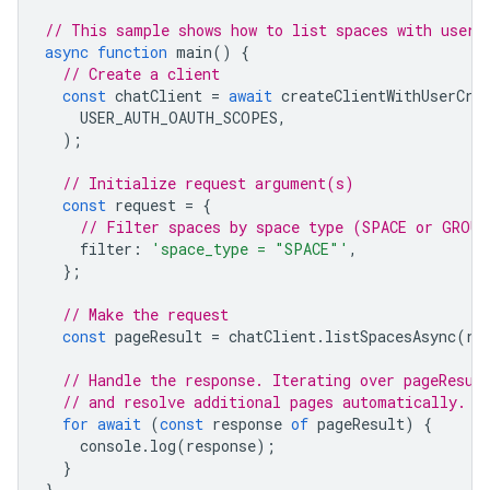
// This sample shows how to list spaces with user 
async
function
main
()
{
// Create a client
const
chatClient
=
await
createClientWithUserCre
USER_AUTH_OAUTH_SCOPES
,
);
// Initialize request argument(s)
const
request
=
{
// Filter spaces by space type (SPACE or GROUP
filter
:
'space_type = "SPACE"'
,
};
// Make the request
const
pageResult
=
chatClient
.
listSpacesAsync
(
re
// Handle the response. Iterating over pageResul
// and resolve additional pages automatically.
for
await
(
const
response
of
pageResult
)
{
console
.
log
(
response
);
}
}