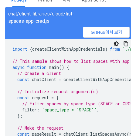
Node.js
Python
자바
Apps Script
chat/client-libraries/cloud/list-
spaces-app-cred.js
GitHub에서 보기
import
{
createClientWithAppCredentials
}
from
'./au
// This sample shows how to list spaces with app c
async
function
main
()
{
// Create a client
const
chatClient
=
createClientWithAppCredential
// Initialize request argument(s)
const
request
=
{
// Filter spaces by space type (SPACE or GROUP
filter
:
'space_type = "SPACE"'
,
};
// Make the request
const
pageResult
=
chatClient
.
listSpacesAsync
(
re