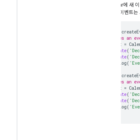
Calendar에
하므로 이벤트는 
function
createE
// Creates an ev
var
event
=
Cale
new
Date
(
'Dec
new
Date
(
'Dec
console
.
log
(
'Eve
}
function
createE
// Creates an ev
var
event
=
Cale
new
Date
(
'Dec
new
Date
(
'Dec
console
.
log
(
'Eve
}