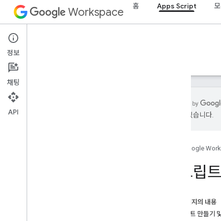
홈
Apps Script
모
Workspace
Apps Script
정보
개요
가이드
참조
샘플
지원
채팅
API
있을 수 있습니다.
개요
Apps Script 대시보드
홈
Google Wor
개발 환경 살펴보기
스크립트
프로젝트 스크립트
매니페스트
범위
이 페이지의 내용
배포
프로젝트 만들기 