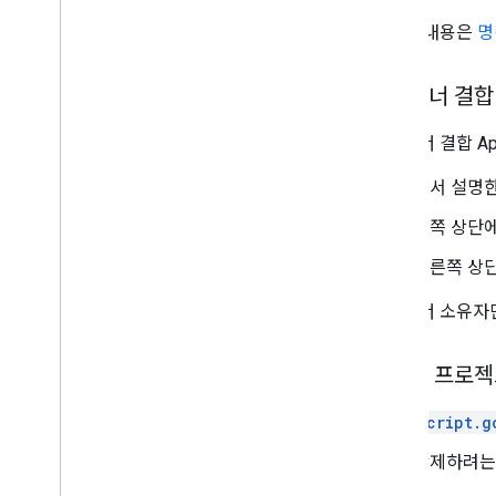
자세한 내용은
명
컨테이너 결합
컨테이너 결합 Ap
앞서 설명한
왼쪽 상단
오른쪽 상
컨테이너 소유자만
독립형 프로젝
script.g
삭제하려는