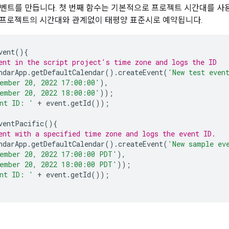
 새 이벤트를 만듭니다. 첫 번째 함수는 기본적으로 프로젝트 시간대를 
프로젝트의 시간대와 관계없이 태평양 표준시로 예약됩니다.
vent
(){
ent in the script project's time zone and logs the ID
ndarApp
.
getDefaultCalendar
().
createEvent
(
'New test even
ember 20, 2022 17:00:00'
),
ember 20, 2022 18:00:00'
));
nt ID: '
+
event
.
getId
());
ventPacific
(){
ent with a specified time zone and logs the event ID.
ndarApp
.
getDefaultCalendar
().
createEvent
(
'New sample ev
ember 20, 2022 17:00:00 PDT'
),
ember 20, 2022 18:00:00 PDT'
));
nt ID: '
+
event
.
getId
());