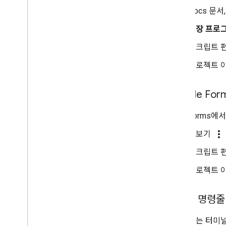
Docs 문서
확장 프로
스크립트 
프로젝트 
Google F
Forms에
more_vert
더보기
스크립트 
프로젝트 
clasp
명령줄
clasp
는 터미널