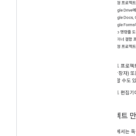
자바스크립트 문서
독립형 프로젝트
Google Cloud 프로젝트
Google Dri
로깅
Google Docs
OAuth 클라이언트 확인
Google Fo
라이브러리
clasp 명령줄
버전
컨테이너 결합 
공동작업
독립형 프로젝트
명령줄 인터페이스
스크립트 프로젝트는
Apps Script 런타임
(
.gs
확장자) 또는
를 포함할 수도 
Google 서비스 및 외부 API
스크립트 편집기에
스크립트 유형
Google Workspace 확장
프로젝트 만
메뉴
,
대화상자
,
사이드바
이 섹션에서는 독립