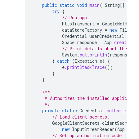
public
static
void
main
(
String
[]
args
try
{
// Run app.
httpTransport
=
GoogleNetHttpT
dataStoreFactory
=
new
FileDat
Credential
userCredential
=
aut
Space
response
=
App
.
createChat
// Print details about the cre
System
.
out
.
println
(
response
);
}
catch
(
Exception
e
)
{
e
.
printStackTrace
();
}
}
/**
     * Authorizes the installed applicatio
     */
private
static
Credential
authorize
()
// Load client secrets.
GoogleClientSecrets
clientSecrets
new
InputStreamReader
(
App
.
clas
// Set up authorization code flow.