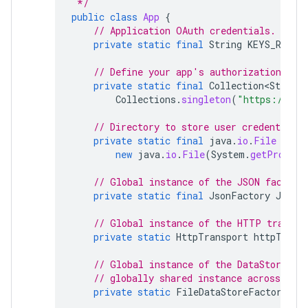
 */
public
class
App
{
// Application OAuth credentials.
private
static
final
String
KEYS_RESOU
// Define your app's authorization sco
private
static
final
Collection<String>
Collections
.
singleton
(
"https://www
// Directory to store user credentials.
private
static
final
java
.
io
.
File
DATA
new
java
.
io
.
File
(
System
.
getPropert
// Global instance of the JSON factory
private
static
final
JsonFactory
JSON_
// Global instance of the HTTP transpo
private
static
HttpTransport
httpTrans
// Global instance of the DataStoreFac
// globally shared instance across your
private
static
FileDataStoreFactory
da