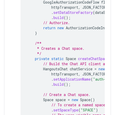
GoogleAuthorizationCodeFlow
flow
=
httpTransport
,
JSON_FACTORY
,
c
.
setDataStoreFactory
(
dataStore
.
build
();
// Authorize.
return
new
AuthorizationCodeInstall
}
/**
     * Creates a Chat space.
     */
private
static
Space
createChatSpace
(
C
// Build the Chat API client and a
HangoutsChat
chatService
=
new
Hang
httpTransport
,
JSON_FACTORY
,
u
.
setApplicationName
(
"auth-samp
.
build
();
// Create a Chat space.
Space
space
=
new
Space
()
// To create a named space, se
.
setSpaceType
(
"SPACE"
)