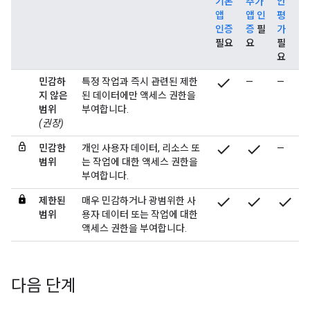
기본
추가
안
앱
앱 인
평
인증
증
필
가
필요
요
필
요
check
민감하
특정 작업과 즉시 관련된 제한
—
—
지 않은
된 데이터에만 액세스 권한을
범위
부여합니다.
(권장)
check
check
민감한
개인 사용자 데이터, 리소스 또
—
범위
는 작업에 대한 액세스 권한을
부여합니다.
check
check
check
제한된
매우 민감하거나 광범위한 사
범위
용자 데이터 또는 작업에 대한
액세스 권한을 부여합니다.
다음 단계