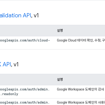
lidation API
,
v1
설명
oogleapis
.
com
/
auth
/
cloud-
Google Cloud 데이터 확인, 수정,
 API
,
v1
설명
oogleapis
.
com
/
auth
/
admin
.
Google Workspace 도메인의 감
t
.
readonly
oogleapis
.
com
/
auth
/
admin
.
Google Workspace 도메인의 사