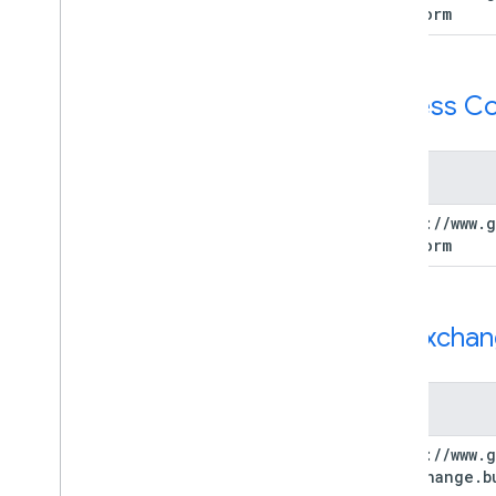
platform
Access Co
범위
https:
/
/
www
.
g
platform
Ad Exchan
범위
https:
/
/
www
.
g
adexchange
.
b