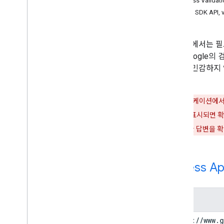
Address Validati
TV 및 기기 앱용
Admin SDK API
,
v
(서비스 계정)
이 문서에서는 필요
위는 Google의 
되므로 민감하지 
요.
공개 애플리케이션에서 
되지 않은 앱
이 표시되면 
(FAQ)
에 대한 답변을 
Access Ap
범위
https:
/
/
www
.
g