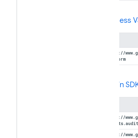
Address Va
범위
https:
/
/
www
.
g
platform
Admin SDK
범위
https:
/
/
www
.
g
reports
.
audi
https:
/
/
www
.
g