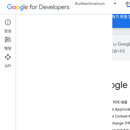
Authentication
승
Google 계정 승인
Google Authorization API를 사용하기 위한
정보
채팅
있을 수 있습니다.
Google 계정 승인
개요
API
승인
교차 클라이언트 ID
OAuth2 범위
Google
OAuth 2
.
0 정책
앱 유형별 승인 고려사항
이 페이지의 내용
서버 측 웹 앱용
Access Approval
(자바스크립트 웹 앱용)
Access Context 
Android 앱
Ad Exchange 구매
i
OS 및 데스크톱 앱