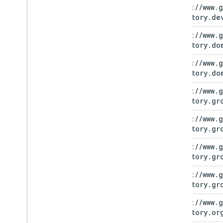
https:
/
/
www
.
g
directory
.
de
https:
/
/
www
.
g
directory
.
do
https:
/
/
www
.
g
directory
.
do
https:
/
/
www
.
g
directory
.
gr
https:
/
/
www
.
g
directory
.
gr
https:
/
/
www
.
g
directory
.
gr
https:
/
/
www
.
g
directory
.
gr
https:
/
/
www
.
g
directory
.
or