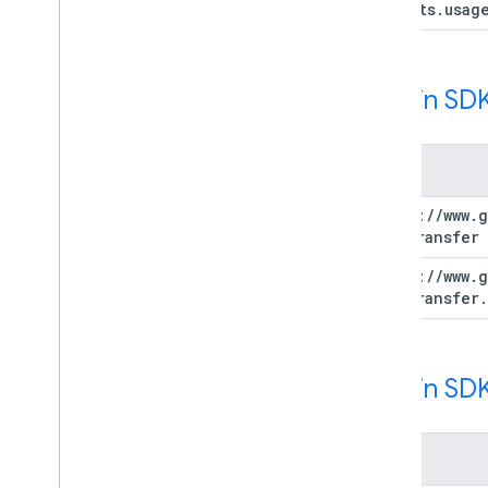
reports
.
usag
Admin SDK
범위
https:
/
/
www
.
g
datatransfer
https:
/
/
www
.
g
datatransfer
.
Admin SDK
범위