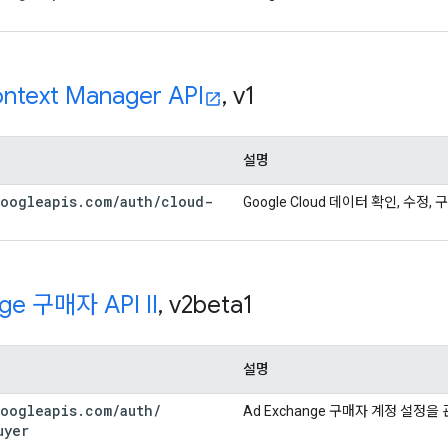
ntext Manager API
,
v1
설명
oogleapis
.
com
/
auth
/
cloud-
Google Cloud 데이터 확인, 수정,
ge 구매자 API II
,
v2beta1
설명
oogleapis
.
com
/
auth
/
Ad Exchange 구매자 계정 설정을
uyer