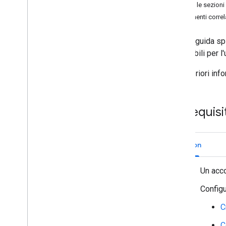
Elenca le sezioni
Identifica le esigenze degli utenti
Argomenti correl
Definisci tutti i percorsi degli utenti
Scegliere un'architettura dell'app di
Questa guida spi
Chat
disponibili per l
Progettare le interazioni degli utenti
Per ulteriori inf
Build
Inviare e gestire i messaggi
Utilizzare gli spazi
Prerequisit
Organizzare gli spazi in sezioni
Creare una sezione
Aggiornare una sezione
Python
Eliminare una sezione
Modificare la posizione di una
Un acc
sezione
Sezioni dell'elenco
Configu
Elencare gli spazi in una sezione
C
Spostare uno spazio in un'altra
sezione
C