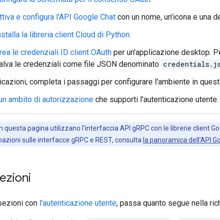
ttiva e configura l'API Google Chat
con un nome, un'icona e una de
nstalla la libreria client Cloud di Python.
rea le credenziali ID client OAuth
per un'applicazione desktop. Pe
alva le credenziali come file JSON denominato
credentials.j
icazioni, completa i passaggi per configurare l'ambiente in ques
un ambito di autorizzazione
che supporti l'autenticazione utente.
n questa pagina utilizzano l'interfaccia API gRPC con le librerie client Goo
rmazioni sulle interfacce gRPC e REST, consulta
la panoramica dell'API G
sezioni
 sezioni con
l'autenticazione utente
, passa quanto segue nella ric