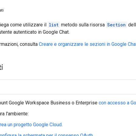
ati
ega come utilizzare il
list
metodo sulla risorsa
Section
dell
'utente autenticato in Google Chat.
ormazioni, consulta
Creare e organizzare le sezioni in Google Cha
i
ount Google Workspace Business o Enterprise
con accesso a
Go
ra l'ambiente:
rea un progetto Google Cloud
.
onfigura la schermata per il consenso OAuth
.