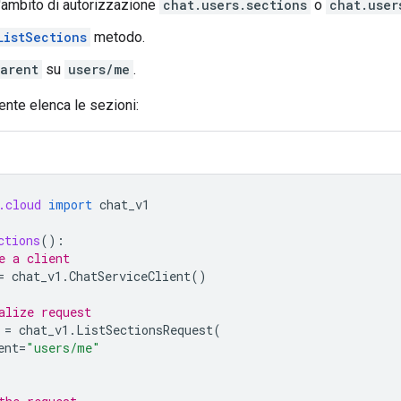
l'ambito di autorizzazione
chat.users.sections
o
chat.user
ListSections
metodo.
arent
su
users/me
.
nte elenca le sezioni:
.cloud
import
chat_v1
ctions
():
e a client
=
chat_v1
.
ChatServiceClient
()
alize request
=
chat_v1
.
ListSectionsRequest
(
ent
=
"users/me"