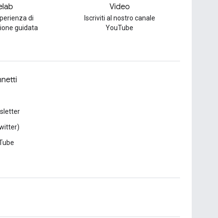
elab
Video
perienza di
Iscriviti al nostro canale
one guidata
YouTube
netti
letter
witter)
Tube