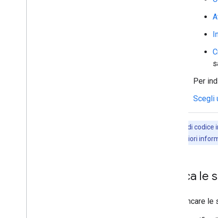
Gestire i membri negli spazi
Reazioni ai messaggi
A
Utilizzare le emoji personalizzate
I
Caricare e scaricare allegati
Interagire con gli utenti
C
Lavorare con gli eventi di Google Chat
s
Identificare e specificare gli utenti di
Google Chat
Per ind
Gestire lo stato di disponibilità degli
Scegli 
utenti
Scrivere messaggi di errore strategici
Esplora gli esempi e i tutorial delle app
Gli esempi di codice i
di Chat
REST. Per ulteriori info
Deployment
,
test e risoluzione dei
problemi
Creare e gestire i deployment
Elenca le 
Testa le funzionalità interattive
Errori nei log
Per elencare le
Risoluzione dei problemi