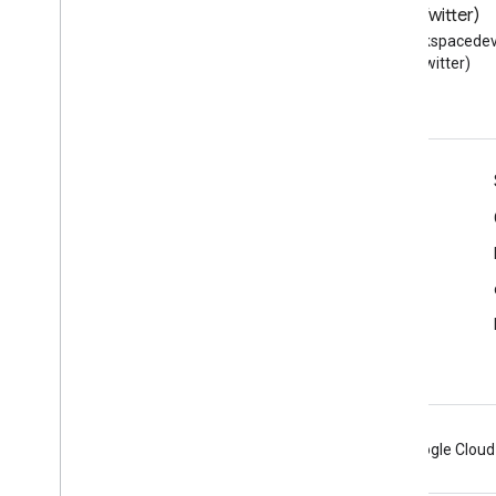
Blog
X (Twitter)
Leggi il blog per sviluppatori di
Segui @workspacedev
Google Workspace
(Twitter)
Google Workspace per sviluppatori
Panoramica della piattaforma
Prodotti per sviluppatori
Note di rilascio
Assistenza per gli sviluppatori
Termini di servizio
Android
Chrome
Firebase
Google Cloud