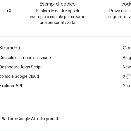
Esempi di codice
cod
s su X
Esplora le nostre app di
Prova un'es
esempio o copiale per crearne
programmazi
una personalizzata
Strumenti
Con
Console di amministrazione
Blog
Dashboard Apps Script
News
console Google Cloud
X (T
Explorer API
You
 Platform
Google AI
Tutti i prodotti