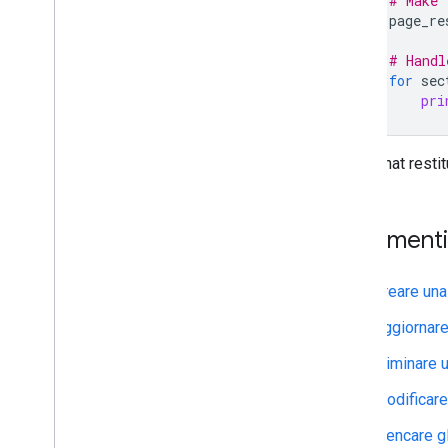
# Make 
Eseguire la migrazione della tua
page_re
organizzazione a Chat
# Handl
for
sec
pri
L'API Chat resti
Argomenti 
Creare una
Aggiornare
Eliminare 
Modificare
Elencare g