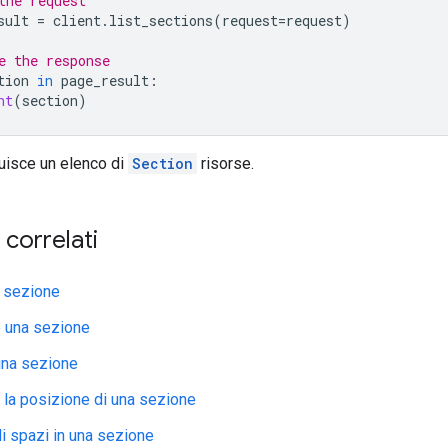
the request
sult
=
client
.
list_sections
(
request
=
request
)
e the response
tion
in
page_result
:
nt
(
section
)
tuisce un elenco di
Section
risorse.
correlati
 sezione
 una sezione
una sezione
 la posizione di una sezione
li spazi in una sezione