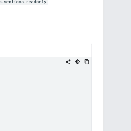
s.sections.readonly
.