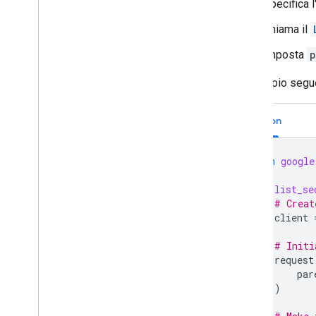
Specifica 
Convertire un'app di Chat interattiva
Chiama il
in un componente aggiuntivo di
Google Workspace
Imposta
p
Pubblicare su Google Workspace
L'esempio segue
Marketplace
Pubblicare app di Chat su Google
Workspace Marketplace
Python
Requisiti di elaborazione e
revisione per le app di Chat
pubbliche
from
google
Gestire le app di Chat pubblicate
Disattivare o eliminare un'app
def
list_se
# Creat
client
Gestire Chat come amministratore
di Google Workspace
# Initi
Panoramica
request
Cercare e gestire gli spazi nella tua
par
organizzazione
)
Rendere uno spazio rilevabile per utenti
specifici