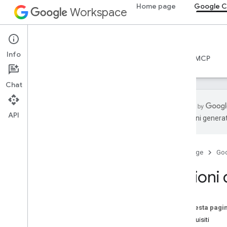
Home page
Google C
Workspace
Google Chat
Info
Panoramica
Guide
Riferimento
Server MCP
Chat
API
traduzioni generat
Per iniziare
Panoramica di Sviluppare con Google
Chat
Home page
Go
Sviluppare su Google Workspace
Sezioni 
Guide rapide
Autenticare e autorizzare
Chiama l'API Chat
Su questa pagi
Prerequisiti
Planimetria