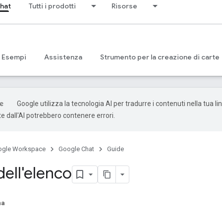
hat
Tutti i prodotti
Risorse
Esempi
Assistenza
Strumento per la creazione di carte
Google utilizza la tecnologia AI per tradurre i contenuti nella tua li
e dall'AI potrebbero contenere errori.
ogle Workspace
Google Chat
Guide
dell'elenco
na