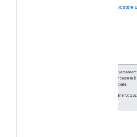
Spostare u
Salvo quando diversamente 
codice sono concessi in b
delle sue consociate.
Ultimo aggiornamento 202