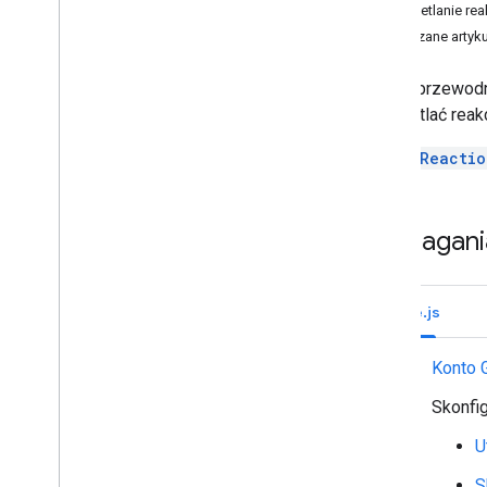
Wyświetlanie rea
Zidentyfikuj potrzeby użytkowników
Powiązane artyku
Definiowanie wszystkich ścieżek
użytkownika
Z tego przewodn
Wybieranie architektury aplikacji do
obsługi Google Chat
wyświetlać reakc
Projektowanie interakcji użytkowników
Zasób
Reactio
model Build
Wysyłaj wiadomości i zarządzaj nimi
Wymagani
Praca w pokojach
Organizowanie pokoi w sekcje
Zarządzanie użytkownikami w
pokojach
Node.js
Reagowanie na wiadomości
Dodawanie reakcji do wiadomości
Konto 
Wyświetlanie listy reakcji na
wiadomość
Skonfig
Usuwanie reakcji z wiadomości
U
Korzystanie z niestandardowych
emotikonów
S