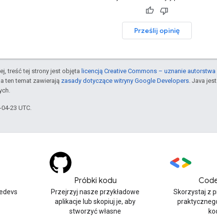
Prześlij opinię
j, treść tej strony jest objęta
licencją Creative Commons – uznanie autorstwa 
a ten temat zawierają
zasady dotyczące witryny Google Developers
. Java je
ych.
6-04-23 UTC.
Próbki kodu
Code
edevs
Przejrzyj nasze przykładowe
Skorzystaj z 
aplikacje lub skopiuj je, aby
praktyczneg
stworzyć własne
ko