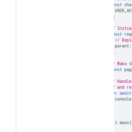
const
cha
USER_AU
);
// Initia
const
req
// Repl
parent
:
};
// Make t
const
pag
// Handle
// and re
for
await
console
}
}
await
main
(