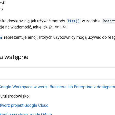
kcji
ły
ika dowiesz się, jak używać metody
list()
w zasobie
React
je na wiadomość, takie jak 👍, 🚲 i 🌞.
n
reprezentuje emoji, których użytkownicy mogą używać do reago
a wstępne
Google Workspace w wersji Business lub Enterprise z dostępem
uruj środowisko:
twórz projekt Google Cloud
.
konfiguruj ekran zgody OAuth
.