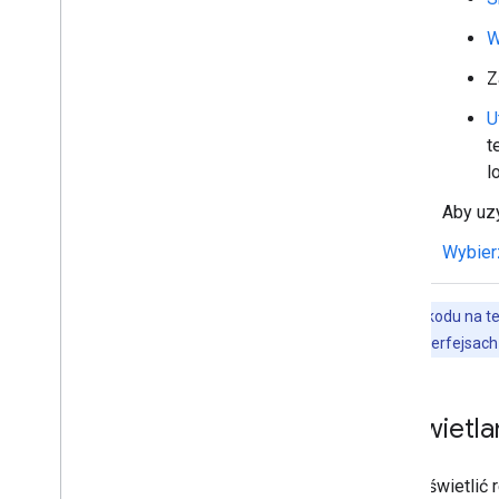
Przesyłanie i pobieranie załączników
W
Interakcje z użytkownikami
Praca z wydarzeniami z Google Chat
Z
Identyfikowanie i określanie
użytkowników Google Chat
U
Zarządzanie stanem dostępności
t
użytkowników
l
Wpisz przydatne komunikaty o
błędach
Aby uz
Poznaj przykłady aplikacji Google Chat
i samouczki
Wybierz
Wdrażanie
,
testowanie i
rozwiązywanie problemów
Przykłady kodu na te
Tworzenie wdrożeń i zarządzanie nimi
informacji o interfejsac
Testowanie funkcji interaktywnych
Błędy w logu
Wyświetlan
Rozwiązywanie problemów
Przekształcanie interaktywnej
Aby wyświetlić r
aplikacji do czatu w dodatek do