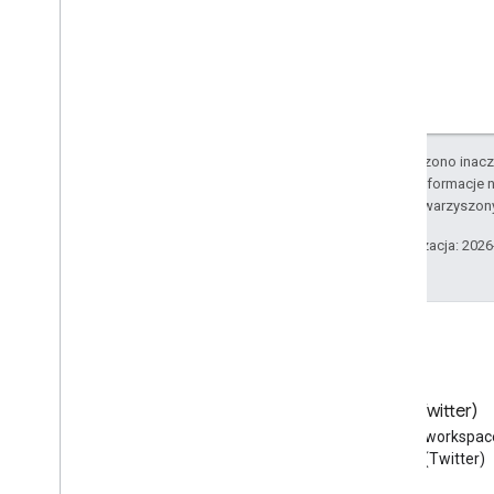
O ile nie stwierdzono inacze
Szczegółowe informacje n
podmiotów stowarzyszon
Ostatnia aktualizacja: 202
Blog
X (Twitter)
Przeczytaj bloga Google
Obserwuj @workspac
Workspace Developers
na X (Twitter)