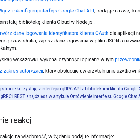
łącz i skonfiguruj interfejs Google Chat API
, podając nazwę, ikonę
ainstaluj bibliotekę klienta Cloud w Node.js
.
twórz dane logowania identyfikatora klienta OAuth
dla aplikacji 
ego przewodnika, zapisz dane logowania w pliku JSON o nazwi
okalnym.
yskać wskazówki, wykonaj czynności opisane w tym
przewodni
 zakres autoryzacji
, który obsługuje uwierzytelnianie użytkowni
j stronie korzystają z interfejsu gRPC API z bibliotekami klienta Google
h gRPC i REST znajdziesz w artykule
Omówienie interfejsu Google Chat 
ie reakcji
eakcje na wiadomość, w żądaniu podaj te informacje: