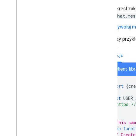
Google Workspace
Określ zak
chat.mes
Publikowanie w Google Workspace
Marketplace
Wywołaj m
Publikowanie aplikacji do obsługi
czatu w Google Workspace
Poniższy przykł
Marketplace
Wymagania dotyczące
przetwarzania i sprawdzania
Node.js
publicznych aplikacji Google Chat
Zarządzanie opublikowanymi
chat/client-lib
aplikacjami Google Chat
Wyłączanie i usuwanie aplikacji
import
{
cre
Zarządzanie Google Chat jako
administrator Google Workspace
const
USER_
Przegląd
'https://
];
Wyszukiwanie pokoi w organizacji i
zarządzanie nimi
// This sam
Ustawianie pokoju jako wykrywalnego
dla określonych użytkowników
async
funct
// Create
Migracja organizacji do Google Chat