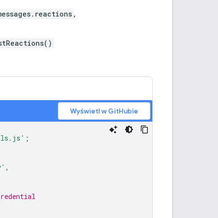
messages.reactions
,
stReactions()
Wyświetl w GitHubie
ils.js'
;
y'
,
credential