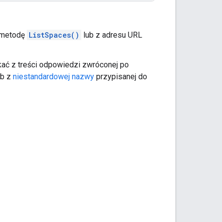
 metodę
ListSpaces()
lub z adresu URL
ć z treści odpowiedzi zwróconej po
ub z
niestandardowej nazwy
przypisanej do