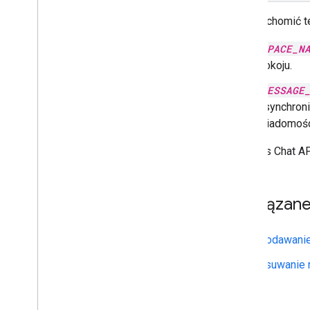
Aby uruchomić t
SPACE_N
pokoju.
MESSAGE
asynchron
wiadomości
Interfejs Chat 
Powiązane
Dodawanie
Usuwanie 