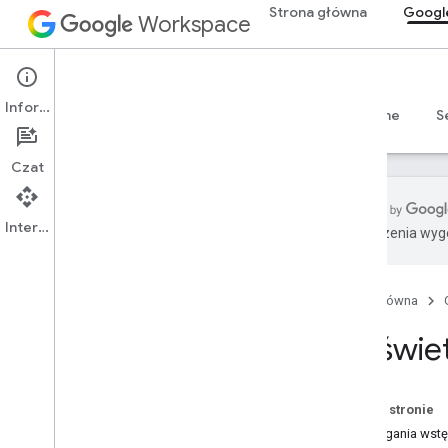
Strona główna
Googl
Workspace
Google Chat
Informacje
Przegląd
Przewodniki
Materiały referencyjne
S
Czat
Interfejs API
Tłumaczenia wyge
Rozpocznij
Omówienie funkcji Programowanie z
Google Chat
Strona główna
Programuj w Google Workspace
Wyświet
Krótkie wprowadzenia
Uwierzytelnianie i autoryzacja
Wywoływanie interfejsu Chat API
Na tej stronie
Wymagania wst
Plan