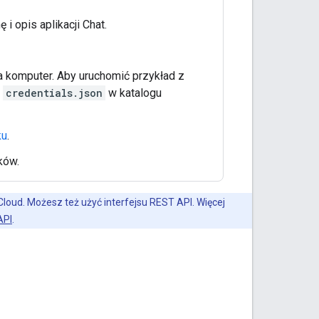
 i opis aplikacji Chat.
na komputer. Aby uruchomić przykład z
e
credentials.json
w katalogu
ku
.
ków.
 Cloud. Możesz też użyć interfejsu REST API. Więcej
API
.