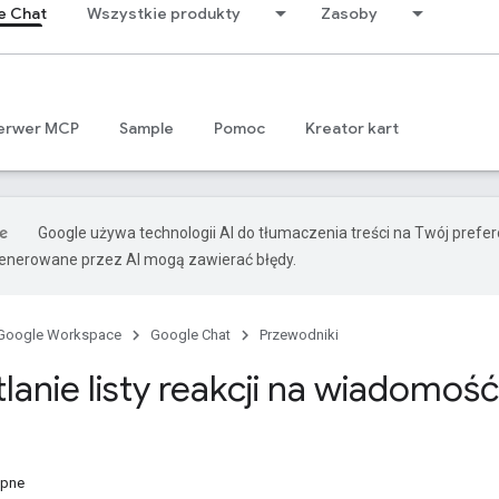
e Chat
Wszystkie produkty
Zasoby
erwer MCP
Sample
Pomoc
Kreator kart
Google używa technologii AI do tłumaczenia treści na Twój prefe
nerowane przez AI mogą zawierać błędy.
Google Workspace
Google Chat
Przewodniki
lanie listy reakcji na wiadomość
ępne