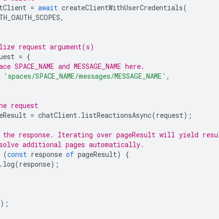
tClient
=
await
createClientWithUserCredentials
(
TH_OAUTH_SCOPES
,
lize request argument(s)
uest
=
{
ace SPACE_NAME and MESSAGE_NAME here.
'spaces/SPACE_NAME/messages/MESSAGE_NAME'
,
he request
eResult
=
chatClient
.
listReactionsAsync
(
request
);
 the response. Iterating over pageResult will yield resu
solve additional pages automatically.
(
const
response
of
pageResult
)
{
.
log
(
response
);
);