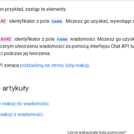
en przykład, zastąp te elementy:
AME
: identyfikator z pola
name
. Możesz go uzyskać, wywołując
_NAME
: identyfikator z pola
name
wiadomości. Możesz go uzyska
icznym utworzeniu wiadomości za pomocą interfejsu Chat API l
 podczas jej tworzenia.
API zwraca
podzieloną na strony listę reakcji
.
 artykuły
 reakcji do wiadomości
.
reakcji z wiadomości
.
Czy te wskazówki były pomocne?