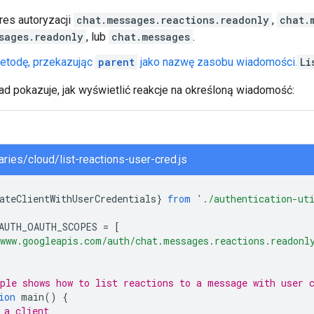
res autoryzacji
chat.messages.reactions.readonly
,
chat.
sages.readonly
, lub
chat.messages
.
etodę, przekazując
parent
jako nazwę zasobu wiadomości.
Li
ad pokazuje, jak wyświetlić reakcje na określoną wiadomość:
raries/cloud/list-reactions-user-cred.js
ateClientWithUserCredentials
}
from
'./authentication-ut
AUTH_OAUTH_SCOPES
=
[
www.googleapis.com/auth/chat.messages.reactions.readonl
ple shows how to list reactions to a message with user 
ion
main
()
{
 a client