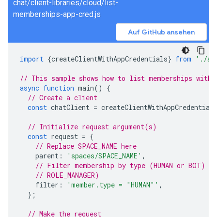
chat/client-libraries/cloud/list-
memberships-app-cred.js
Auf GitHub ansehen
import
{
createClientWithAppCredentials
}
from
'./au
// This sample shows how to list memberships with 
async
function
main
()
{
// Create a client
const
chatClient
=
createClientWithAppCredential
// Initialize request argument(s)
const
request
=
{
// Replace SPACE_NAME here
parent
:
'spaces/SPACE_NAME'
,
// Filter membership by type (HUMAN or BOT) or
// ROLE_MANAGER)
filter
:
'member.type = "HUMAN"'
,
};
// Make the request