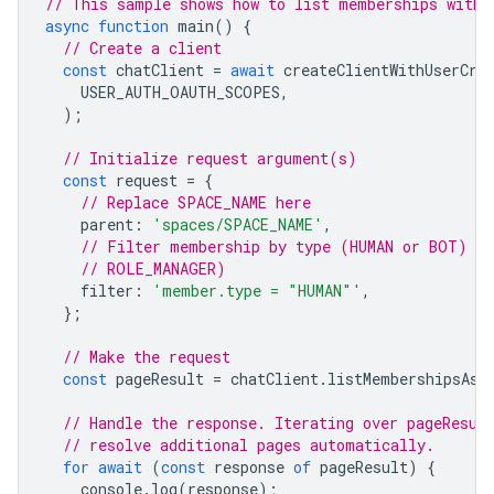
// This sample shows how to list memberships with 
async
function
main
()
{
// Create a client
const
chatClient
=
await
createClientWithUserCre
USER_AUTH_OAUTH_SCOPES
,
);
// Initialize request argument(s)
const
request
=
{
// Replace SPACE_NAME here
parent
:
'spaces/SPACE_NAME'
,
// Filter membership by type (HUMAN or BOT) or
// ROLE_MANAGER)
filter
:
'member.type = "HUMAN"'
,
};
// Make the request
const
pageResult
=
chatClient
.
listMembershipsAsy
// Handle the response. Iterating over pageResul
// resolve additional pages automatically.
for
await
(
const
response
of
pageResult
)
{
console
.
log
(
response
);