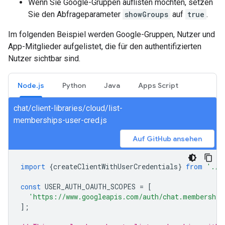
Wenn Sie Google-Gruppen auflisten möchten, setzen
Sie den Abfrageparameter
showGroups
auf
true
.
Im folgenden Beispiel werden Google-Gruppen, Nutzer und
App-Mitglieder aufgelistet, die für den authentifizierten
Nutzer sichtbar sind.
Node.js
Python
Java
Apps Script
chat/client-libraries/cloud/list-
memberships-user-cred.js
Auf GitHub ansehen
import
{
createClientWithUserCredentials
}
from
'./a
const
USER_AUTH_OAUTH_SCOPES
=
[
'https://www.googleapis.com/auth/chat.membership
];