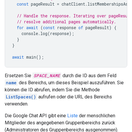
const
pageResult
=
chatClient
.
listMembershipsAsy
// Handle the response. Iterating over pageResul
// resolve additional pages automatically.
for
await
(
const
response
of
pageResult
)
{
console
.
log
(
response
);
}
}
await
main
();
Ersetzen Sie
SPACE_NAME
durch die ID aus dem Feld
name
des Bereichs, um dieses Beispiel auszuführen. Sie
können die ID abrufen, indem Sie die Methode
ListSpaces()
aufrufen oder die URL des Bereichs
verwenden.
Die Google Chat API gibt eine
Liste
der menschlichen
Mitglieder des angegebenen Gruppenbereichs zurück
(Administratoren des Gruppenbereichs ausgenommen).