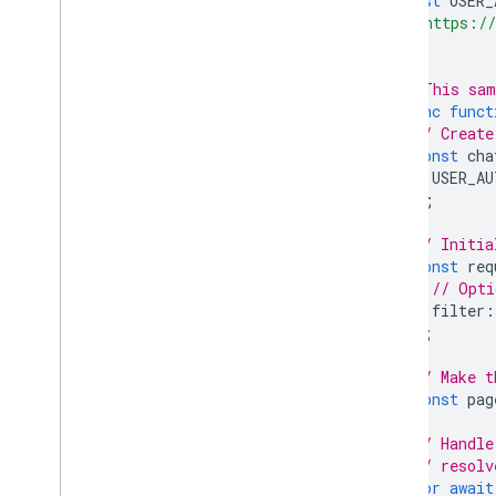
const
USER_
'https://
];
// This sam
async
funct
// Create
const
cha
USER_AU
);
// Initia
const
req
// Opti
filter
:
};
// Make t
const
pag
// Handle
// resolv
for
await