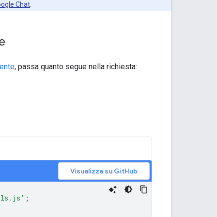
oogle Chat
.
ne
tente
, passa quanto segue nella richiesta:
Visualizza su GitHub
ils.js'
;