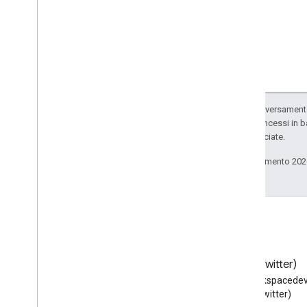
Salvo quando diversamente 
codice sono concessi in b
delle sue consociate.
Ultimo aggiornamento 202
Blog
X (Twitter)
Leggi il blog per sviluppatori di
Segui @workspacedev
Google Workspace
(Twitter)