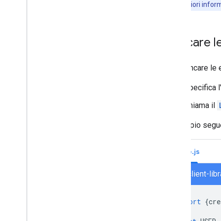
REST. Per ulteriori info
Pubblicare su Google Workspace
Marketplace
Pubblicare app di Chat su Google
Elencare l
Workspace Marketplace
Requisiti di elaborazione e
revisione per le app di Chat
Per elencare le 
pubbliche
Gestire le app di Chat pubblicate
Specifica 
Disattivare o eliminare un'app
Chiama il
Gestire Chat come amministratore
L'esempio segue
di Google Workspace
Panoramica
Node.js
Cercare e gestire gli spazi nella tua
organizzazione
Rendere uno spazio rilevabile per utenti
chat/client-li
specifici
Eseguire la migrazione della tua
organizzazione a Chat
import
{
cre