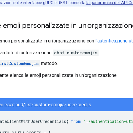
rmazioni sulle interfacce gRPC e REST, consulta
la panoramica dell'API G
e emoji personalizzate in un'organizzazio
emoji personalizzate in un'organizzazione con
l'autenticazione u
l'ambito di autorizzazione
chat.customemojis
.
ListCustomEmojis
metodo.
nte elenca le emoji personalizzate in un'organizzazione.
braries/cloud/list-custom-emojis-user-cred.js
ateClientWithUserCredentials
}
from
'./authentication-ut