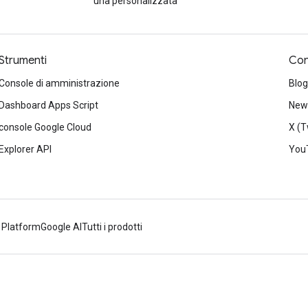
una personalizzata
Strumenti
Con
Console di amministrazione
Blog
Dashboard Apps Script
News
console Google Cloud
X (T
Explorer API
You
 Platform
Google AI
Tutti i prodotti