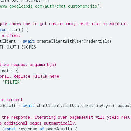
AUTH_OAUTH_SCOPES
=
[
www.googleapis.com/auth/chat.customemojis'
,
ple shows how to get custom emoji with user credential
ion
main
()
{
 a client
tClient
=
await
createClientWithUserCredentials
(
TH_OAUTH_SCOPES
,
lize request argument(s)
uest
=
{
onal. Replace FILTER here
'FILTER'
,
he request
eResult
=
await
chatClient
.
listCustomEmojisAsync
(
reques
 the response. Iterating over pageResult will yield resu
e additional pages automatically.
(
const
response
of
pageResult
)
{