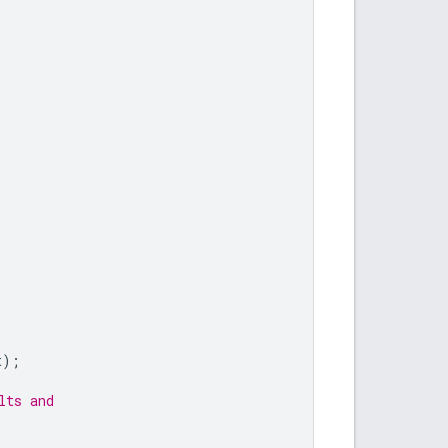
t
);
lts and