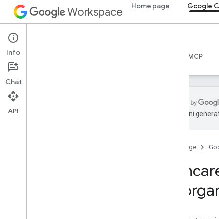
Home page
Google C
Workspace
Google Chat
Info
Panoramica
Guide
Riferimento
Server MCP
Chat
API
traduzioni generat
Per iniziare
Panoramica di Sviluppare con Google
Chat
Home page
Go
Sviluppare su Google Workspace
Elencare
Guide rapide
Autenticare e autorizzare
un'orga
Chiama l'API Chat
Planimetria