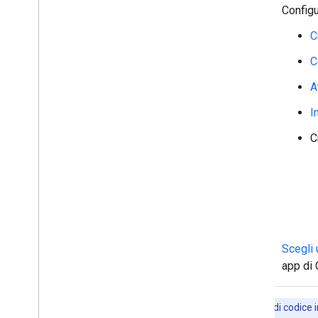
Caricare e scaricare allegati
Configu
Interagire con gli utenti
C
Lavorare con gli eventi di Google Chat
Identificare e specificare gli utenti di
C
Google Chat
Gestire lo stato di disponibilità degli
A
utenti
Scrivere messaggi di errore strategici
I
Esplora gli esempi e i tutorial delle app
C
di Chat
Deployment
,
test e risoluzione dei
problemi
Creare e gestire i deployment
Testa le funzionalità interattive
Errori nei log
Scegli 
Risoluzione dei problemi
app di 
Convertire un'app di Chat interattiva
in un componente aggiuntivo di
Gli esempi di codice i
Google Workspace