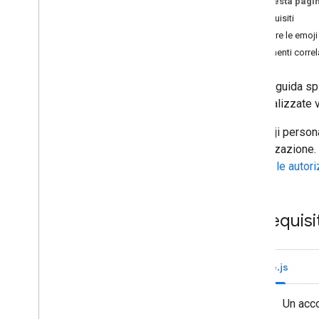
Su questa pagi
Identifica le esigenze degli utenti
Prerequisiti
Definisci tutti i percorsi degli utenti
Elencare le emoji
Scegliere un'architettura dell'app di
Argomenti correl
Chat
Progettare le interazioni degli utenti
Questa guida spi
personalizzate v
Build
Inviare e gestire i messaggi
Le emoji persona
Utilizzare gli spazi
organizzazione. P
Organizzare gli spazi in sezioni
Gestire le autor
Gestire i membri negli spazi
Reazioni ai messaggi
Utilizzare le emoji personalizzate
Prerequisit
Creare un'emoji personalizzata
Eliminare un'emoji personalizzata
Visualizzare i dettagli di un'emoji
Node.js
personalizzata
Elencare le emoji personalizzate in
Un acc
un'organizzazione