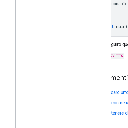
console
}
}
await
main
(
Per eseguire qu
FILTER
: 
Argomenti 
Creare un'
Eliminare 
Ottenere d