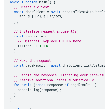
async
function
main
()
{
// Create a client
const
chatClient
=
await
createClientWithUserCre
USER_AUTH_OAUTH_SCOPES
,
);
// Initialize request argument(s)
const
request
=
{
// Optional. Replace FILTER here
filter
:
'FILTER'
,
};
// Make the request
const
pageResult
=
await
chatClient
.
listCustomEm
// Handle the response. Iterating over pageResul
// resolve additional pages automatically.
for
await
(
const
response
of
pageResult
)
{
console
.
log
(
response
);
}
}