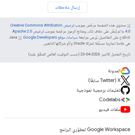
إرسال ملاحظات
إنّ محتوى هذه الصفحة مرخّص بموجب
ترخيص Creative Commons Attribution
4.0‏
ما لم يُنصّ على خلاف ذلك، ونماذج الرموز مرخّصة بموجب
ترخيص Apache 2.0‏
.
للاطّلاع على التفاصيل، يُرجى مراجعة
سياسات موقع Google Developers‏
. إنّ Java
هي علامة تجارية مسجَّلة لشركة Oracle و/أو شركائها التابعين.
تاريخ التعديل الأخير: 2026-04-23 (حسب التوقيت العالمي المتفَّق عليه)
المدونة
‫X ‏(Twitter سابقًا)
تعليمات برمجية نموذجية
Codelabs
ملفات فيديو
Google Workspace لمطوّري البرامج