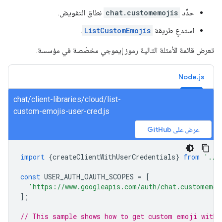
حدِّد
chat.customemojis
نطاق التفويض.
استدعِ طريقة
ListCustomEmojis
.
تعرض قائمة الأمثلة التالية رموز إيموجي مخصّصة في مؤسسة.
Node.js
chat/client-libraries/cloud/list-
custom-emojis-user-cred.js
عرض على GitHub
import
{
createClientWithUserCredentials
}
from
'./a
const
USER_AUTH_OAUTH_SCOPES
=
[
'https://www.googleapis.com/auth/chat.customemoj
];
// This sample shows how to get custom emoji with 