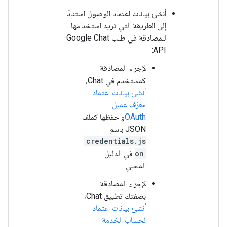
أنشئ بيانات اعتماد الوصول استنادًا
إلى الطريقة التي تريد استخدامها
للمصادقة في طلب Google Chat
API:
لإجراء المصادقة
كمستخدم في Chat،
أنشئ بيانات اعتماد
معرّف عميل
OAuth
واحفظها كملف
JSON باسم
credentials.js
on
في الدليل
المحلي.
لإجراء المصادقة
بصفتك تطبيق Chat،
أنشئ بيانات اعتماد
لحساب الخدمة