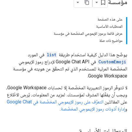
مؤسسة
على هذه الصفحة
المتطلبات الأساسية
عرض قائمة برموز الإيموجي المخصّصة في مؤسسة
مواضيع ذات صلة
يوضّح هذا الدليل كيفية استخدام طريقة
list
في المورد
CustomEmoji
في Google Chat API لإدراج رموز الإيموجي
المخصّصة المرئية للمستخدم الذي تم التحقّق من هويته في مؤسسة
Google Workspace.
لا تتوفّر الرموز التعبيرية المخصّصة إلا لحسابات Google Workspace،
ويجب أن يفعِّلها المشرف لمؤسستك. لمزيد من المعلومات، يُرجى الاطّلاع
على المقالتَين
التعرّف على رموز الإيموجي المخصّصة في Google Chat
و
إدارة أذونات رموز الإيموجي المخصّصة
.
المتطلبات الأساسية