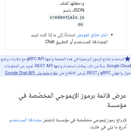
واحفظها كملف
JSON باسم
credentials.js
.
on
اختَر نطاق تفويض
استنادًا إلى ما إذا كنت تريد
المصادقة كمستخدم أو كتطبيق Chat.
تستخدم نماذج الرموز البرمجية في هذه الصفحة واجهة gRPC API مع مكتبات برامج
Google Cloud. بدلاً من ذلك، يمكنك استخدام واجهة REST API. لمزيد من المعلومات
حول واجهتَي gRPC وREST، يُرجى الاطّلاع على
نظرة عامة على Google Chat API
.
عرض قائمة برموز الإيموجي المخصّصة في
مؤسسة
لإدراج رموز إيموجي مخصّصة في مؤسسة تتضمّن
مصادقة المستخدم
،
أدرِج ما يلي في طلبك: