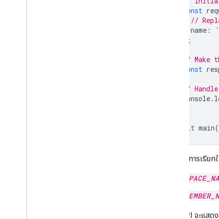
// Initia
const
req
// Repl
name
:
};
// Make t
const
res
// Handle
console
.
l
}
await
main
(
หากต้องการเรียกใช้
SPACE_N
MEMBER_
Chat API จะแสด