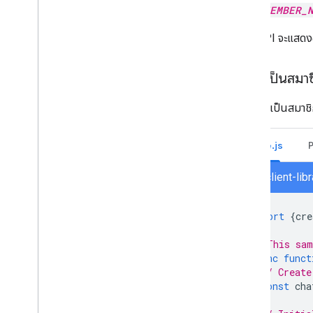
MEMBER_
Chat API จะแสด
สมัครเป็นสมา
วิธีสมัครเป็นสมาช
Node.js
chat/client-li
import
{
cre
// This sam
async
funct
// Create
const
cha