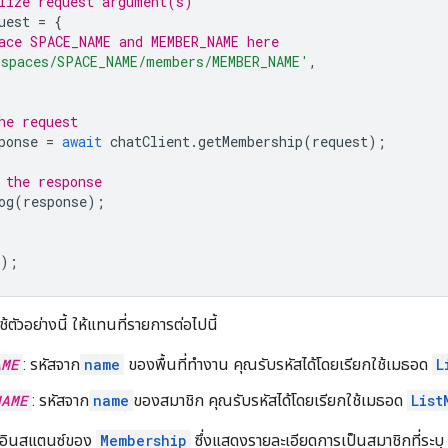
lize request argument(s)
uest
=
{
ace SPACE_NAME and MEMBER_NAME here
'spaces/SPACE_NAME/members/MEMBER_NAME'
,
he request
ponse
=
await
chatClient
.
getMembership
(
request
);
 the response
og
(
response
);
);
ตัวอย่างนี้ ให้แทนที่รายการต่อไปนี้
AME
: รหัสจาก
name
ของพื้นที่ทำงาน คุณรับรหัสได้โดยเรียกใช้เมธอด
L
NAME
: รหัสจาก
name
ของสมาชิก คุณรับรหัสได้โดยเรียกใช้เมธอด
List
งอินสแตนซ์ของ
Membership
ซึ่งแสดงรายละเอียดการเป็นสมาชิกที่ระบุ