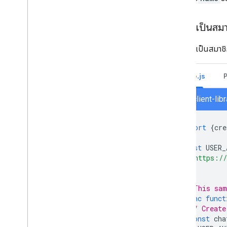
รับการเป็นสมาช
วิธีสมัครเป็นสมาช
Node.js
chat/client-li
import
{
cre
const
USER_
'https://
];
// This sam
async
funct
// Create
const
cha