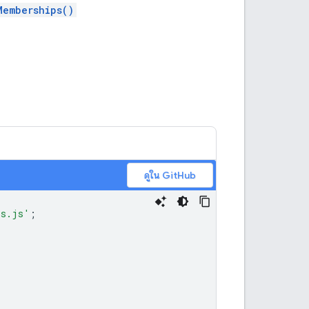
Memberships()
ดูใน GitHub
ls.js'
;