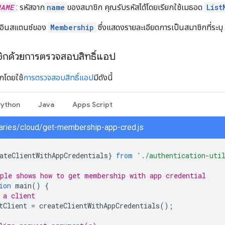
NAME
: รหัสจาก
name
ของสมาชิก คุณรับรหัสได้โดยเรียกใช้เมธอด
List
งอินสแตนซ์ของ
Membership
ซึ่งแสดงรายละเอียดการเป็นสมาชิกที่ระบุ
ชิกด้วยการตรวจสอบสิทธิ์แอป
ิกโดยใช้
การตรวจสอบสิทธิ์แอป
มีดังนี้
Python
Java
Apps Script
braries/cloud/get-membership-app-cred.js
ateClientWithAppCredentials
}
from
'./authentication-uti
ple shows how to get membership with app credential
ion
main
()
{
 a client
tClient
=
createClientWithAppCredentials
();