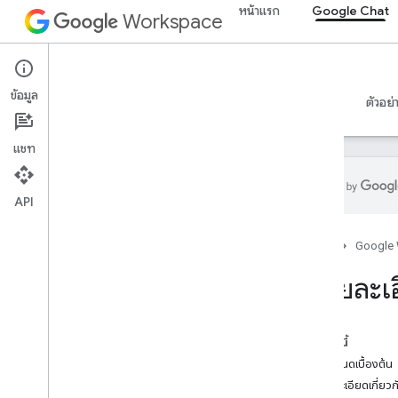
หน้าแรก
Google Chat
Workspace
Google Chat
ข้อมูล
ภาพรวม
คำแนะนำ
ข้อมูลอ้างอิง
เซิร์ฟเวอร์ MCP
ตัวอย่
แชท
API
เริ่มใช้งาน
หน้าแรก
Google
ภาพรวมของการพัฒนาด้วย Google Chat
พัฒนาใน Google Workspace
ดูรายละเ
การเริ่มต้นอย่างรวดเร็ว
ตรวจสอบสิทธิ์และให้สิทธิ์
เรียกใช้ Chat API
ในหน้านี้
ข้อกำหนดเบื้องต้น
แผนงาน
ดูรายละเอียดเกี่ยว