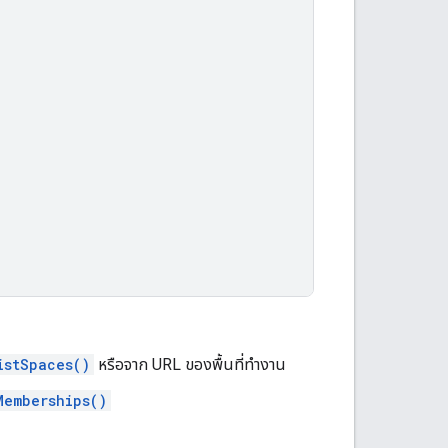
istSpaces()
หรือจาก URL ของพื้นที่ทำงาน
Memberships()