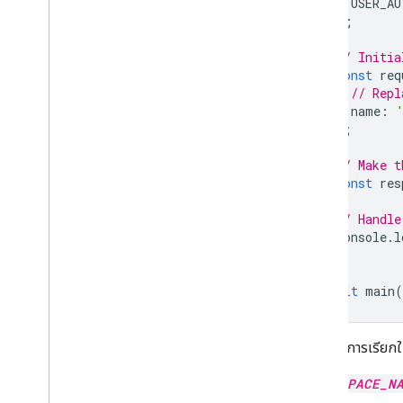
USER_AU
);
// Initia
const
req
// Repl
name
:
};
// Make t
const
res
// Handle
console
.
l
}
await
main
(
หากต้องการเรียกใช้
SPACE_N