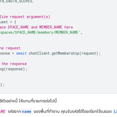
TH_OAUTH_SCOPES
,
lize request argument(s)
uest
=
{
ace SPACE_NAME and MEMBER_NAME here
'spaces/SPACE_NAME/members/MEMBER_NAME'
,
he request
ponse
=
await
chatClient
.
getMembership
(
request
);
 the response
og
(
response
);
);
ตัวอย่างนี้ ให้แทนที่รายการต่อไปนี้
AME
: รหัสจาก
name
ของพื้นที่ทำงาน คุณรับรหัสได้โดยเรียกใช้เมธอด
L