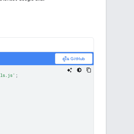
ดูใน GitHub
ils.js'
;