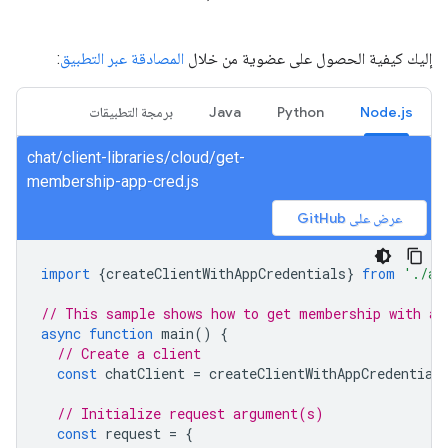
إليك كيفية الحصول على عضوية من خلال
المصادقة عبر التطبيق
:
Node.js
Python
Java
برمجة التطبيقات
chat/client-libraries/cloud/get-
membership-app-cred.js
عرض على GitHub
import
{
createClientWithAppCredentials
}
from
'./au
// This sample shows how to get membership with ap
async
function
main
()
{
// Create a client
const
chatClient
=
createClientWithAppCredential
// Initialize request argument(s)
const
request
=
{