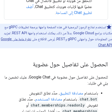
التحقّق من هويته أو تطبيق الاتصال في Chat
عضوًا فيها لإثبات هويتك كتطبيق Chat،
أضِف
تطبيق Chat إلى المساحة
.
تستخدم نماذج الرموز البرمجية في هذه الصفحة واجهة برمجة تطبيقات gRPC مع
مكتبات برامج Google Cloud. بدلاً من ذلك، يمكنك استخدام واجهة REST API. لمزيد
من المعلومات حول واجهتَي gRPC وREST، يُرجى الاطّلاع على
نظرة عامة على Google
.
Chat API
الحصول على تفاصيل حول عضوية
للحصول على تفاصيل حول عضوية في Google Chat، عليك تضمين ما
يلي في طلبك:
باستخدام
مصادقة التطبيق
، حدِّد نطاق التفويض
chat.bot
. باستخدام
مصادقة المستخدم
، حدِّد نطاق
تفويض
chat.memberships.readonly
أو
chat.memberships
. من أفضل الممارسات اختيار