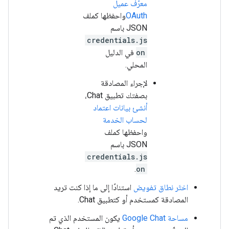
معرّف عميل
OAuth
واحفظها كملف
JSON باسم
credentials.js
on
في الدليل
المحلي.
لإجراء المصادقة
بصفتك تطبيق Chat،
أنشئ بيانات اعتماد
لحساب الخدمة
واحفظها كملف
JSON باسم
credentials.js
.
on
اختَر نطاق تفويض
استنادًا إلى ما إذا كنت تريد
المصادقة كمستخدم أو كتطبيق Chat.
مساحة Google Chat
يكون المستخدم الذي تم