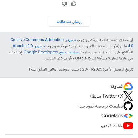
إرسال ملاحظات
إنّ محتوى هذه الصفحة مرخّص بموجب
ترخيص Creative Commons Attribution
4.0‏
ما لم يُنصّ على خلاف ذلك، ونماذج الرموز مرخّصة بموجب
ترخيص Apache 2.0‏
.
للاطّلاع على التفاصيل، يُرجى مراجعة
سياسات موقع Google Developers‏
. إنّ Java
هي علامة تجارية مسجَّلة لشركة Oracle و/أو شركائها التابعين.
تاريخ التعديل الأخير: 2025-11-28 (حسب التوقيت العالمي المتفَّق عليه)
المدونة
‫X ‏(Twitter سابقًا)
تعليمات برمجية نموذجية
Codelabs
ملفات فيديو