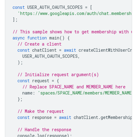
const
USER_AUTH_OAUTH_SCOPES
=
[
'https://www.googleapis.com/auth/chat.membership
];
// This sample shows how to get membership with us
async
function
main
()
{
// Create a client
const
chatClient
=
await
createClientWithUserCre
USER_AUTH_OAUTH_SCOPES
,
);
// Initialize request argument(s)
const
request
=
{
// Replace SPACE_NAME and MEMBER_NAME here
name
:
'spaces/SPACE_NAME/members/MEMBER_NAME'
,
};
// Make the request
const
response
=
await
chatClient
.
getMembership
(
// Handle the response
console
.
log
(
response
);