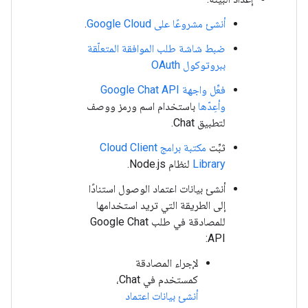
أنشئ مشروعًا على Google Cloud
.
ضبط شاشة طلب الموافقة المتعلّقة
ببروتوكول OAuth
فعِّل واجهة Google Chat API
وأعِدّها
باستخدام اسم ورمز ووصف
لتطبيق Chat.
ثبِّت
مكتبة برامج Cloud Client
Library
لنظام Node.js.
أنشئ بيانات اعتماد الوصول استنادًا
إلى الطريقة التي تريد استخدامها
للمصادقة في طلب Google Chat
API:
لإجراء المصادقة
كمستخدم في Chat،
أنشئ بيانات اعتماد