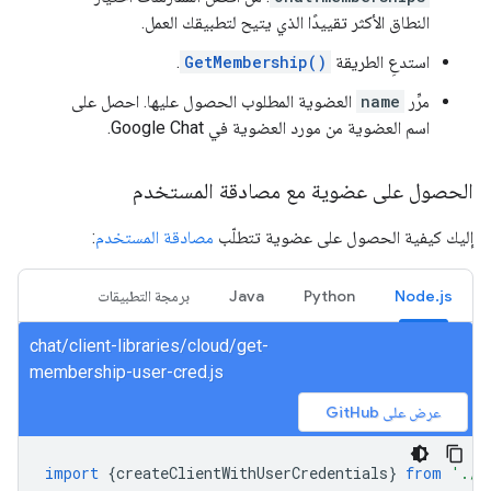
النطاق الأكثر تقييدًا الذي يتيح لتطبيقك العمل.
استدعِ الطريقة
GetMembership()
.
مرِّر
name
العضوية المطلوب الحصول عليها. احصل على
اسم العضوية من مورد العضوية في Google Chat.
الحصول على عضوية مع مصادقة المستخدم
إليك كيفية الحصول على عضوية تتطلّب
مصادقة المستخدم
:
Node.js
Python
Java
برمجة التطبيقات
chat/client-libraries/cloud/get-
membership-user-cred.js
عرض على GitHub
import
{
createClientWithUserCredentials
}
from
'./a