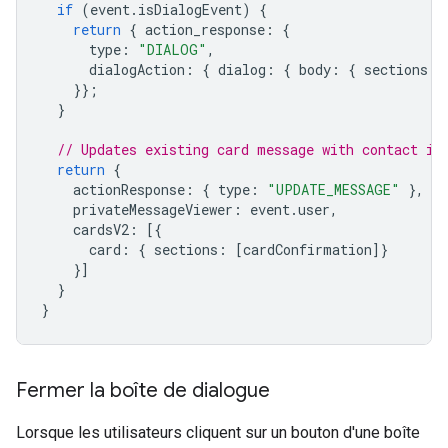
if
(
event
.
isDialogEvent
)
{
return
{
action_response
:
{
type
:
"DIALOG"
,
dialogAction
:
{
dialog
:
{
body
:
{
sections
:
}};
}
// Updates existing card message with contact in
return
{
actionResponse
:
{
type
:
"UPDATE_MESSAGE"
},
privateMessageViewer
:
event
.
user
,
cardsV2
:
[{
card
:
{
sections
:
[
cardConfirmation
]}
}]
}
}
Fermer la boîte de dialogue
Lorsque les utilisateurs cliquent sur un bouton d'une boîte