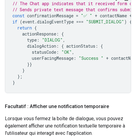
// The Chat app indicates that it received form da
// Sends private text message that confirms submis
const
confirmationMessage
=
"✅ "
+
contactName
+
if
(
event
.
dialogEventType
===
"SUBMIT_DIALOG"
)
{
return
{
actionResponse
:
{
type
:
"DIALOG"
,
dialogAction
:
{
actionStatus
:
{
statusCode
:
"OK"
,
userFacingMessage
:
"Success "
+
contactNam
}}
}
};
}
Facultatif : Afficher une notification temporaire
Lorsque vous fermez la boîte de dialogue, vous pouvez
également afficher une notification textuelle temporaire à
l'utilisateur qui interagit avec l'application.