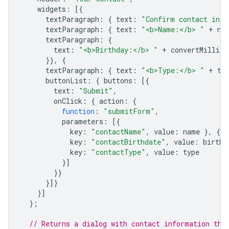
widgets
:
[{
textParagraph
:
{
text
:
"Confirm contact info
textParagraph
:
{
text
:
"<b>Name:</b> "
+
na
textParagraph
:
{
text
:
"<b>Birthday:</b> "
+
convertMillisT
}},
{
textParagraph
:
{
text
:
"<b>Type:</b> "
+
ty
buttonList
:
{
buttons
:
[{
text
:
"Submit"
,
onClick
:
{
action
:
{
function
:
"submitForm"
,
parameters
:
[{
key
:
"contactName"
,
value
:
name
},
{
key
:
"contactBirthdate"
,
value
:
birthd
key
:
"contactType"
,
value
:
type
}]
}}
}]}
}]
};
// Returns a dialog with contact information tha