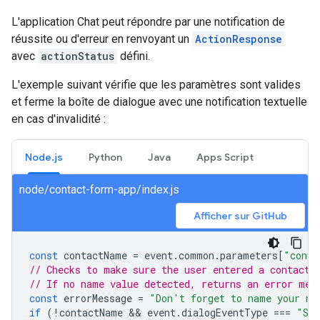
L'application Chat peut répondre par une notification de
réussite ou d'erreur en renvoyant un
ActionResponse
avec
actionStatus
défini.
L'exemple suivant vérifie que les paramètres sont valides
et ferme la boîte de dialogue avec une notification textuelle
en cas d'invalidité :
Node.js
Python
Java
Apps Script
node/contact-form-app/index.js
Afficher sur GitHub
const
contactName
=
event
.
common
.
parameters
[
"conta
// Checks to make sure the user entered a contact 
// If no name value detected, returns an error mes
const
errorMessage
=
"Don't forget to name your ne
if
(
!
contactName
 && 
event
.
dialogEventType
===
"SU