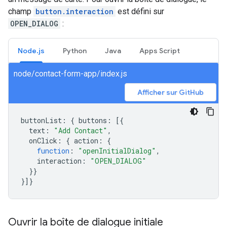
champ
button.interaction
est défini sur
OPEN_DIALOG
:
Node.js
Python
Java
Apps Script
node/contact-form-app/index.js
Afficher sur GitHub
buttonList
:
{
buttons
:
[{
text
:
"Add Contact"
,
onClick
:
{
action
:
{
function
:
"openInitialDialog"
,
interaction
:
"OPEN_DIALOG"
}}
}]}
Ouvrir la boîte de dialogue initiale