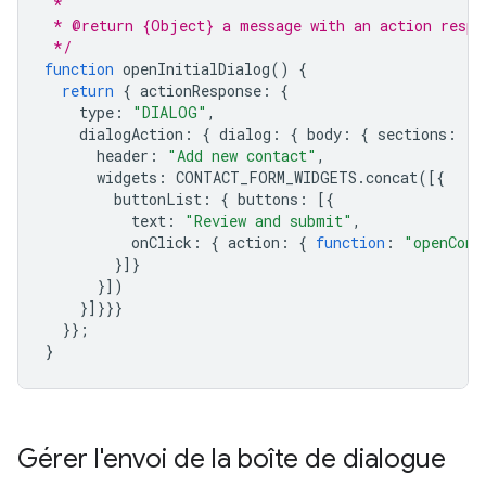
 *
 * @return {Object} a message with an action respo
 */
function
openInitialDialog
()
{
return
{
actionResponse
:
{
type
:
"DIALOG"
,
dialogAction
:
{
dialog
:
{
body
:
{
sections
:
[{
header
:
"Add new contact"
,
widgets
:
CONTACT_FORM_WIDGETS
.
concat
([{
buttonList
:
{
buttons
:
[{
text
:
"Review and submit"
,
onClick
:
{
action
:
{
function
:
"openConf
}]}
}])
}]}}}
}};
}
Gérer l'envoi de la boîte de dialogue