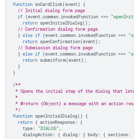
function
onCardClick
(
event
)
{
// Initial dialog form page
if
(
event
.
common
.
invokedFunction
===
"openInitia
return
openInitialDialog
();
// Confirmation dialog form page
}
else
if
(
event
.
common
.
invokedFunction
===
"ope
return
openConfirmation
(
event
);
// Submission dialog form page
}
else
if
(
event
.
common
.
invokedFunction
===
"sub
return
submitForm
(
event
);
}
}
/**
 * Opens the initial step of the dialog that lets 
 *
 * @return {Object} a message with an action respo
 */
function
openInitialDialog
()
{
return
{
actionResponse
:
{
type
:
"DIALOG"
,
dialogAction
:
{
dialog
:
{
body
:
{
sections
:
[{