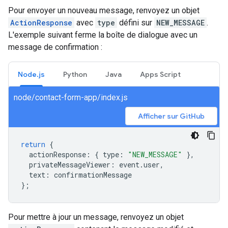
Pour envoyer un nouveau message, renvoyez un objet
ActionResponse
avec
type
défini sur
NEW_MESSAGE
.
L'exemple suivant ferme la boîte de dialogue avec un
message de confirmation :
Node.js
Python
Java
Apps Script
node/contact-form-app/index.js
Afficher sur GitHub
return
{
actionResponse
:
{
type
:
"NEW_MESSAGE"
},
privateMessageViewer
:
event
.
user
,
text
:
confirmationMessage
};
Pour mettre à jour un message, renvoyez un objet