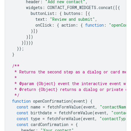
header
:
"Add new contact"
,
widgets
:
CONTACT_FORM_WIDGETS
.
concat
([{
buttonList
:
{
buttons
:
[{
text
:
"Review and submit"
,
onClick
:
{
action
:
{
function
:
"openConf
}]}
}])
}]}}}
}};
}
/**
 * Returns the second step as a dialog or card mes
 *
 * @param {Object} event the interactive event wit
 * @return {Object} returns a dialog or private ca
 */
function
openConfirmation
(
event
)
{
const
name
=
fetchFormValue
(
event
,
"contactName"
const
birthdate
=
fetchFormValue
(
event
,
"contact
const
type
=
fetchFormValue
(
event
,
"contactType"
const
cardConfirmation
=
{
header
:
"Your contact"
,