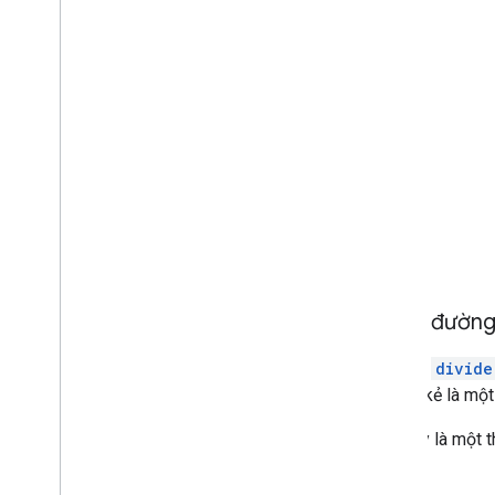
Thêm đường 
Tiện ích
divide
Đường kẻ là một 
Sau đây là một t