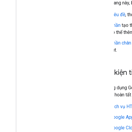
Trong trang này,
Kiểm tra trạng thái đọc tin nhắn
Làm việc với không gian
Tiêu đề
, t
Sắp xếp không gian thành các phần
Phần
tạo t
Quản lý thành viên trong không gian
có thể thê
Phản ứng với tin nhắn
Thao tác với biểu tượng cảm xúc tuỳ
Phần chân 
chỉnh
nút.
Tải lên và tải xuống tệp đính kèm
Tương tác với người dùng
Xử lý các sự kiện trên Google Chat
Điều kiện 
Xác định và chỉ định người dùng Google
Chat
Quản lý trạng thái rảnh
/
bận của người
Một ứng dụng Go
dùng
tác, hãy hoàn tấ
Viết thông báo lỗi có thể xử lý được
Khám phá các ứng dụng mẫu và hướng
Dịch vụ H
dẫn trong Chat
Google Ap
Triển khai
,
kiểm thử và khắc phục sự
Google Cl
cố