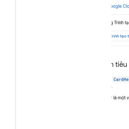
Tạo và quản lý quy trình triển khai
Google Cl
Kiểm thử các tính năng tương tác
Lỗi nhật ký
Sử dụng Trình tạ
Khắc phục sự cố
Mở Trình tạo 
Chuyển đổi một ứng dụng Chat
tương tác thành tiện ích bổ sung
của Google Workspace
Phát hành lên Google Workspace
Thêm tiêu
Marketplace
Phát hành ứng dụng Chat lên
Google Workspace Marketplace
Tiện ích
CardHe
Quy trình và yêu cầu xem xét đối với
của bạn.
ứng dụng Chat công khai
Duy trì các ứng dụng Chat đã xuất bản
Sau đây là một v
Tắt hoặc xoá ứng dụng
Quản lý Chat trong vai trò quản trị
viên Google Workspace
Tổng quan