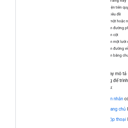
Trên trang này
Xác định nhu cầu của người dùng
Điều kiện tiên qu
Xác định tất cả hành trình của người
Thêm tiêu đề
dùng
Thêm một hoặc n
Chọn một cấu trúc của ứng dụng trong
Thêm đường phâ
Chat
Thêm cột
Thiết kế hoạt động tương tác của người
dùng
Thêm một lưới 
Thêm đường viề
Tạo
Thêm băng ch
Gửi và quản lý tin nhắn
Tổng quan
Trang này mô tả 
Gửi tin nhắn
thể dùng để trìn
Tạo và cập nhật thẻ người dùng
diện sau:
Định dạng tin nhắn
Xây dựng giao diện người dùng
Tin nhắn
có
Thẻ bản dựng
Thêm văn bản và hình ảnh
Trang chủ
l
Thêm thành phần giao diện người
Hộp thoại
l
dùng tương tác
Quản lý thư