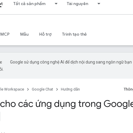
at
Tất cả sản phẩm
Tài nguyên
 MCP
Mẫu
Hỗ trợ
Trình tạo thẻ
Google sử dụng công nghệ AI để dịch nội dung sang ngôn ngữ bạn ư
ỗi.
le Workspace
Google Chat
Hướng dẫn
Thông
 cho các ứng dụng trong Googl