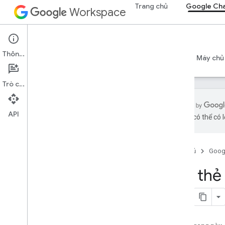
Trang chủ
Google Ch
Workspace
Google Chat
Thông tin
Tổng quan
Hướng dẫn
Tài liệu tham khảo
Máy chủ
Trò chuyện
API
bằng AI có thể có l
Bắt đầu
Tổng quan về Phát triển bằng Google
Chat
Trang chủ
Goog
Phát triển trên Google Workspace
Tạo thẻ
Bắt đầu nhanh
Xác thực và uỷ quyền
Gọi API trò chuyện
Sơ đồ