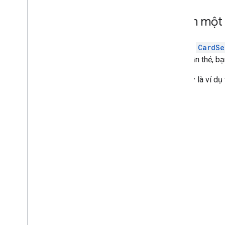
Thêm một 
Tiện ích
CardSe
mỗi phần thẻ, bạ
Sau đây là ví dụ