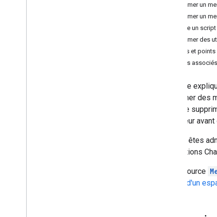
Supprimer un mem
Identifier les besoins de vos utilisateurs
Supprimer un mem
Définir tous les parcours utilisateur
Écrire un script
Choisir une architecture d'application
Supprimer des ut
Chat
Limites et points
Concevoir les interactions des
utilisateurs
Articles associé
Créer
Ce guide expliq
Envoyer et gérer des messages
supprimer des m
Utiliser les espaces
pas être supprim
Organiser les espaces en sections
utilisateur avan
Gérer les membres des espaces
Si vous êtes ad
Inviter ou ajouter un utilisateur
,
un
groupe Google ou une application
applications Ch
Chat à un espace
Obtenir des informations sur un
La ressource
M
abonnement
absent d'un esp
Lister les membres d'un espace
Désigner un utilisateur comme
gestionnaire d'espace ou membre
standard