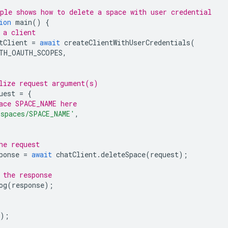
ple shows how to delete a space with user credential
ion
main
()
{
 a client
tClient
=
await
createClientWithUserCredentials
(
TH_OAUTH_SCOPES
,
lize request argument(s)
uest
=
{
ace SPACE_NAME here
'spaces/SPACE_NAME'
,
he request
ponse
=
await
chatClient
.
deleteSpace
(
request
);
 the response
og
(
response
);
);