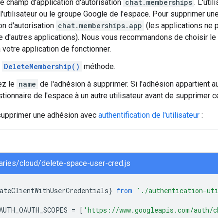
le champ d'application d'autorisation
chat.memberships
. L'uti
l'utilisateur ou le groupe Google de l'espace. Pour supprimer une
on d'autorisation
chat.memberships.app
(les applications ne 
le d'autres applications). Nous vous recommandons de choisir le c
 votre application de fonctionner.
a
DeleteMembership()
méthode.
ez le
name
de l'adhésion à supprimer. Si l'adhésion appartient a
stionnaire de l'espace à un autre utilisateur avant de supprimer c
supprimer une adhésion avec
authentification de l'utilisateur
:
braries/cloud/delete-space-user-cred.js
ateClientWithUserCredentials
}
from
'./authentication-ut
AUTH_OAUTH_SCOPES
=
[
'https://www.googleapis.com/auth/c