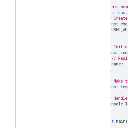
// This sam
async
funct
// Create
const
cha
USER_AU
);
// Initia
const
req
// Repl
name
:
};
// Make t
const
res
// Handle
console
.
l
}
await
main
(