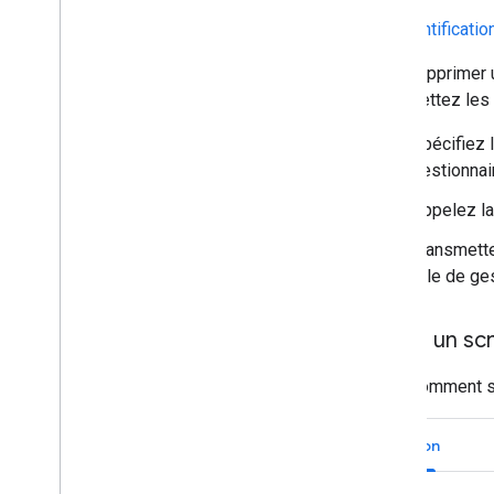
L'authentificati
Pour supprimer u
transmettez les 
Spécifiez 
gestionnai
Appelez l
Transmett
rôle de ge
Écrire un scr
Voici comment 
Python