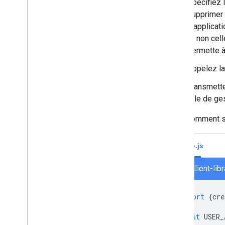
Spécifiez 
Rechercher et gérer des espaces dans
votre organisation
supprimer 
Rendre un espace visible par des
d'applicati
utilisateurs spécifiques
et non cel
Migrer votre organisation vers Chat
permette à
Appelez l
Transmett
rôle de ge
Voici comment 
Node.js
chat/client-li
import
{
cre
const
USER_