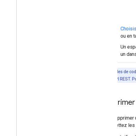
Dépannage
Convertir une application Chat
interactive en module
complémentaire
Choisis
Google Workspace
ou en t
Un espa
Publier sur Google Workspace
Marketplace
un dans
Publier des applications Chat sur
Google Workspace Marketplace
Traiter et examiner les exigences
Les exemples de code
concernant les applications Chat
l'interface d'API REST. 
publiques
Gérer les applications Chat publiées
Désactiver ou supprimer une
Supprimer 
application
Gérer Chat en tant
Pour supprimer u
qu'administrateur Google
Workspace
transmettez les 
Aperçu