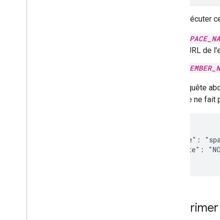
Pour exécuter c
SPACE_N
l'URL de l
MEMBER_
Si la requête ab
membre ne fait p
{

    "name": "sp
    "state": "NO
Supprimer