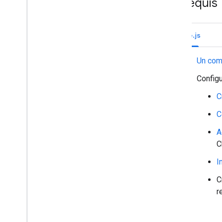
Prérequis
Exclure un membre d'un espace
Réagir aux messages
Utiliser des emoji personnalisés
Node.js
Importer et télécharger des pièces
jointes
Un com
Interagir avec les utilisateurs
Gérer les événements de Google Chat
Configu
Identifier et spécifier des utilisateurs
C
Google Chat
Gérer l'état de disponibilité des
C
utilisateurs
Rédiger des messages d'erreur
A
exploitables
C
Découvrir des exemples et tutoriels
d'applications Chat
I
C
Déployer
,
tester et dépanner
r
Créer et gérer des déploiements
Tester des fonctionnalités interactives
Erreurs du journal