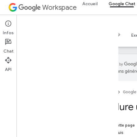
Accueil
Google Chat
Workspace
Google Chat
Infos
Aperçu
Guides
Référence
Serveur MCP
Ex
Chat
API
traductions généré
Premiers pas
Présentation du développement avec
Google Chat
Accueil
Google
Développer sur Google Workspace
Exclure
Guides de démarrage rapide
Authentification et autorisation
Appeler l'API Chat
Sur cette page
Prérequis
Planifier