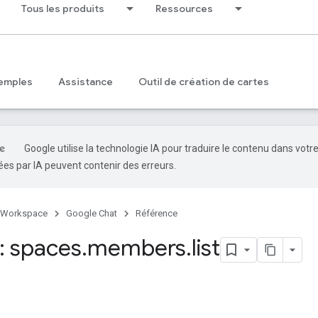
Tous les produits
Ressources
emples
Assistance
Outil de création de cartes
Google utilise la technologie IA pour traduire le contenu dans votr
es par IA peuvent contenir des erreurs.
 Workspace
Google Chat
Référence
 spaces
.
members
.
list