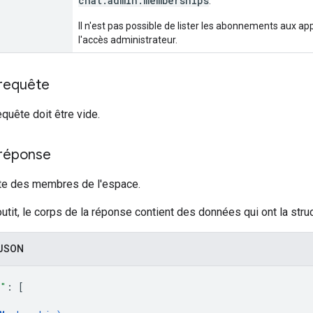
chat.admin.memberships
.
Il n'est pas possible de lister les abonnements aux ap
l'accès administrateur.
 requête
equête doit être vide.
 réponse
ste des membres de l'espace.
outit, le corps de la réponse contient des données qui ont la struc
 JSON
s"
: 
[