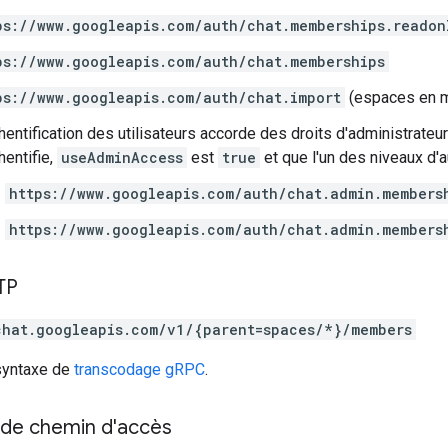
ps://www.googleapis.com/auth/chat.memberships.readon
ps://www.googleapis.com/auth/chat.memberships
ps://www.googleapis.com/auth/chat.import
(espaces en m
hentification des utilisateurs accorde des droits d'administrate
hentifie,
useAdminAccess
est
true
et que l'un des niveaux d'au
https://www.googleapis.com/auth/chat.admin.members
https://www.googleapis.com/auth/chat.admin.members
TP
chat.googleapis.com/v1/{parent=spaces/*}/members
 syntaxe de
transcodage gRPC
.
de chemin d'accès