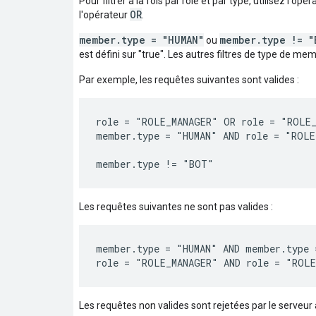
Pour filtrer à la fois par rôle et par type, utilisez l'opé
OR
l'opérateur
.
member.type = "HUMAN"
member.type != "
ou
est défini sur "true". Les autres filtres de type de me
Par exemple, les requêtes suivantes sont valides :
role = "ROLE_MANAGER" OR role = "ROLE_
member.type = "HUMAN" AND role = "ROLE
Les requêtes suivantes ne sont pas valides :
member.type = "HUMAN" AND member.type 
Les requêtes non valides sont rejetées par le serveur