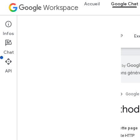
Accueil
Google Chat
Workspace
Google Chat
Infos
Aperçu
Guides
Référence
Serveur MCP
Ex
Chat
API
traductions généré
Aperçu
Documentation de référence sur RPC
Accueil
Google
Documentation de référence sur REST
Aperçu
Method:
Ressources REST
custom
Emojis
Sur cette page
media
Requête HTTP
espaces