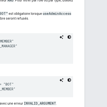
AND
rateur
. Pour filtrer par rôle ou par type, utilisez
BOT"
useAdminAccess
est obligatoire lorsque
mbre seront refusés.
MEMBER"

_MANAGER"

= "BOT"

INVALID_ARGUMENT
 avec une erreur
.