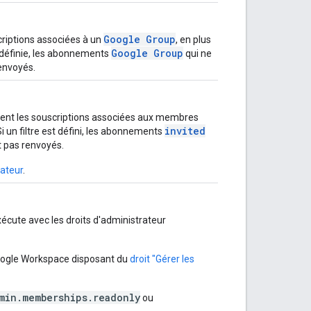
Google Group
criptions associées à un
, en plus
Google Group
définie, les abonnements
qui ne
renvoyés.
ment les souscriptions associées aux membres
invited
Si un filtre est défini, les abonnements
t pas renvoyés.
sateur
.
xécute avec les droits d'administrateur
 Google Workspace disposant du
droit "Gérer les
min.memberships.readonly
ou