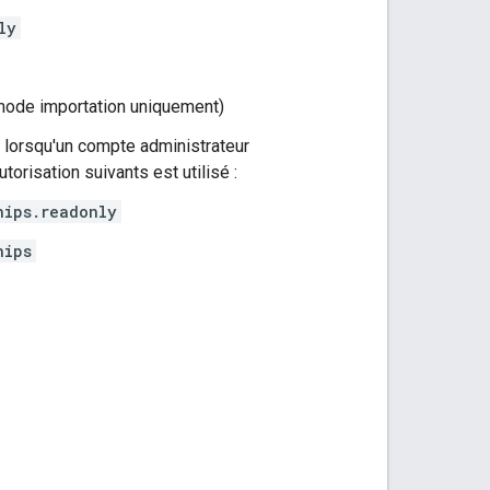
ly
ode importation uniquement)
ur lorsqu'un compte administrateur
torisation suivants est utilisé :
hips.readonly
hips