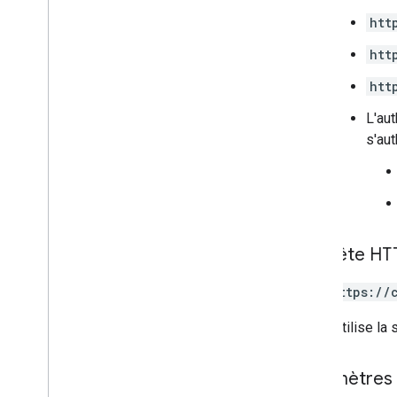
htt
Types
App
Command
Type
htt
Chat
App
Log
Entry
htt
Dialog
Event
Type
Référence de données Drive
L'aut
Emoji
s'aut
Événement
Event
Type
Appli hôte
Section
Item
Utilisateur
Requête HT
Limites et quotas
GET https://
L'URL utilise la
Paramètres 