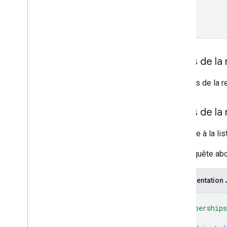
Corps de la
Le corps de la r
Corps de la
Réponse à la li
Si la requête ab
Représentation
{
"membership
{