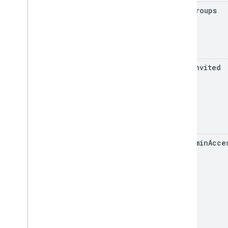
show
Groups
show
Invited
use
Admin
Acce