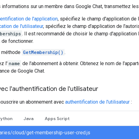
 informations sur un membre dans Google Chat, transmettez les 
entification de l'application
, spécifiez le champ d'application de 
cation de l'utilisateur
, spécifiez le champ d'application de l'autor
berships
. Il est recommandé de choisir le champ d'application l
 de fonctionner.
a méthode
GetMembership()
.
z l'
name
de l'abonnement à obtenir. Obtenez le nom de l'appart
ance de Google Chat.
c l'authentification de l'utilisateur
souscrire un abonnement avec
authentification de l'utilisateur
:
Python
Java
Apps Script
braries/cloud/get-membership-user-cred.js