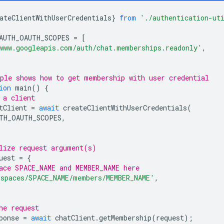
ateClientWithUserCredentials
}
from
'./authentication-ut
AUTH_OAUTH_SCOPES
=
[
www.googleapis.com/auth/chat.memberships.readonly'
,
ple shows how to get membership with user credential
ion
main
()
{
 a client
tClient
=
await
createClientWithUserCredentials
(
TH_OAUTH_SCOPES
,
lize request argument(s)
uest
=
{
ace SPACE_NAME and MEMBER_NAME here
'spaces/SPACE_NAME/members/MEMBER_NAME'
,
he request
ponse
=
await
chatClient
.
getMembership
(
request
);