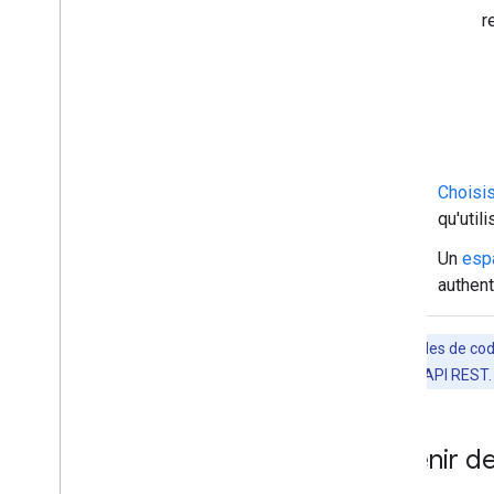
Dépannage
r
Convertir une application Chat
interactive en module
complémentaire
Google Workspace
Publier sur Google Workspace
Marketplace
Choisis
Publier des applications Chat sur
qu'util
Google Workspace Marketplace
Un
esp
Traiter et examiner les exigences
concernant les applications Chat
authent
publiques
Gérer les applications Chat publiées
Désactiver ou supprimer une
Les exemples de code
application
l'interface de l'API REST
Gérer Chat en tant
qu'administrateur Google
Obtenir d
Workspace
Aperçu