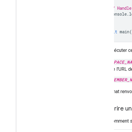
// Handle
console
.
l
}
await
main
(
Pour exécuter c
SPACE_N
de l'URL d
MEMBER_
L'API Chat renv
Souscrire un
Voici comment s