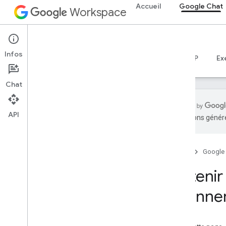
Accueil
Google Chat
Workspace
Google Chat
Infos
Aperçu
Guides
Référence
Serveur MCP
Ex
Chat
API
traductions généré
Premiers pas
Présentation du développement avec
Google Chat
Accueil
Google
Développer sur Google Workspace
Obtenir
Guides de démarrage rapide
Authentification et autorisation
abonne
Appeler l'API Chat
Planifier