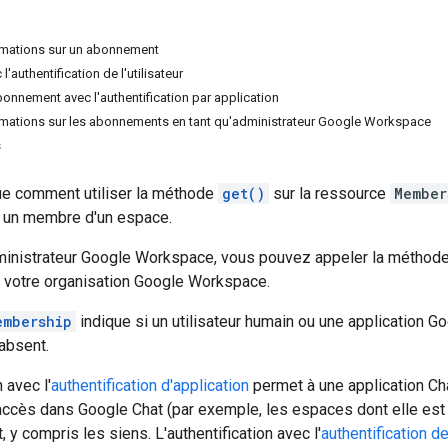
rmations sur un abonnement
'authentification de l'utilisateur
bonnement avec l'authentification par application
rmations sur les abonnements en tant qu'administrateur Google Workspace
s
ue comment utiliser la méthode
get()
sur la ressource
Member
r un membre d'un espace.
ministrateur Google Workspace, vous pouvez appeler la méthod
votre organisation Google Workspace.
embership
indique si un utilisateur humain ou une application Go
 absent.
 avec l'
authentification d'application
permet à une application C
 accès dans Google Chat (par exemple, les espaces dont elle es
t, y compris les siens. L'authentification avec l'
authentification de 