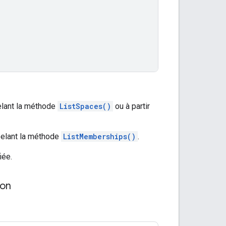
elant la méthode
ListSpaces()
ou à partir
pelant la méthode
ListMemberships()
.
iée.
ion