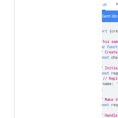
Node.js
chat/client-li
import
{
cre
// This sam
async
funct
// Create
const
cha
// Initia
const
req
// Repl
name
:
};
// Make t
const
res
// Handle