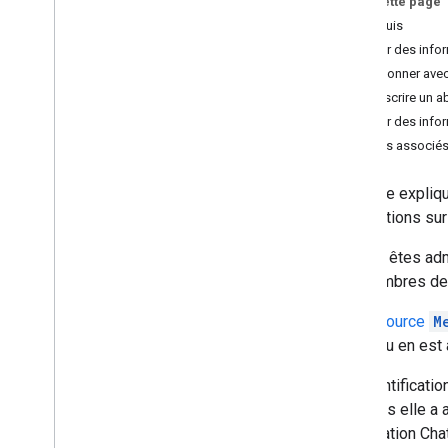
Sur cette page
Identifier les besoins de vos utilisateurs
Prérequis
Définir tous les parcours utilisateur
Obtenir des info
Choisir une architecture d'application
S'abonner avec l
Chat
Souscrire un a
Concevoir les interactions des
Obtenir des info
utilisateurs
Articles associé
Créer
Ce guide expliq
Envoyer et gérer des messages
informations su
Utiliser les espaces
Organiser les espaces en sections
Si vous êtes ad
Gérer les membres des espaces
les membres de 
Inviter ou ajouter un utilisateur
,
un
groupe Google ou une application
La
ressource
M
Chat à un espace
partie ou en est
Obtenir des informations sur un
abonnement
L'authentification
Lister les membres d'un espace
auxquels elle a
Désigner un utilisateur comme
gestionnaire d'espace ou membre
l'application Cha
standard