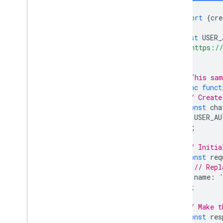
import
{
cre
const
USER_
'https://
];
// This sam
async
funct
// Create
const
cha
USER_AU
);
// Initia
const
req
// Repl
name
:
};
// Make t
const
res