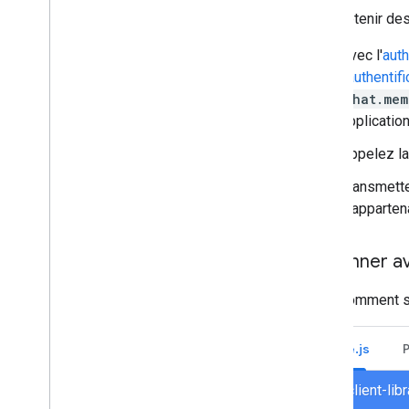
Rechercher et gérer des espaces dans
Pour obtenir des
votre organisation
Rendre un espace visible par des
Avec l'
auth
utilisateurs spécifiques
l'
authentifi
Migrer votre organisation vers Chat
chat.mem
application
Appelez l
Transmette
d'apparten
S'abonner ave
Voici comment 
Node.js
chat/client-li