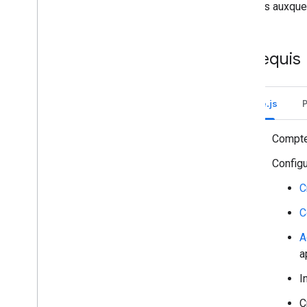
espaces auxquels
Exclure un membre d'un espace
Réagir aux messages
Utiliser des emoji personnalisés
Prérequis
Importer et télécharger des pièces
jointes
Interagir avec les utilisateurs
Node.js
Gérer les événements de Google Chat
Identifier et spécifier des utilisateurs
Google Chat
Compt
Gérer l'état de disponibilité des
utilisateurs
Configu
Rédiger des messages d'erreur
C
exploitables
Découvrir des exemples et tutoriels
C
d'applications Chat
A
Déployer
,
tester et dépanner
a
Créer et gérer des déploiements
I
Tester des fonctionnalités interactives
Erreurs du journal
C