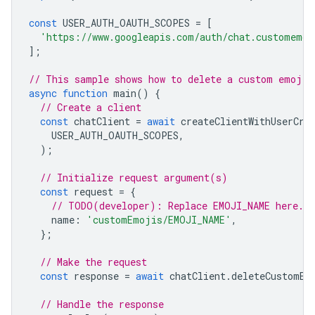
const
USER_AUTH_OAUTH_SCOPES
=
[
'https://www.googleapis.com/auth/chat.customemoj
];
// This sample shows how to delete a custom emoji 
async
function
main
()
{
// Create a client
const
chatClient
=
await
createClientWithUserCre
USER_AUTH_OAUTH_SCOPES
,
);
// Initialize request argument(s)
const
request
=
{
// TODO(developer): Replace EMOJI_NAME here.
name
:
'customEmojis/EMOJI_NAME'
,
};
// Make the request
const
response
=
await
chatClient
.
deleteCustomEm
// Handle the response