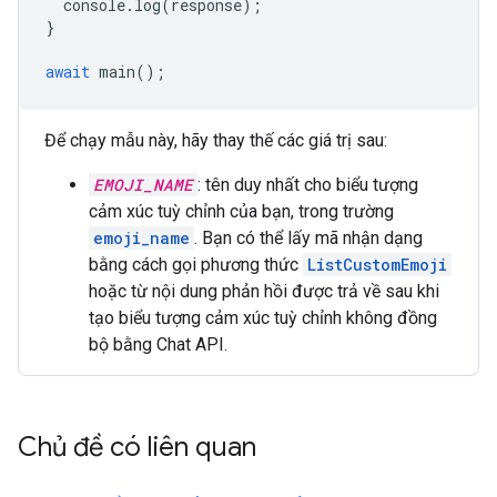
console
.
log
(
response
);
}
await
main
();
Để chạy mẫu này, hãy thay thế các giá trị sau:
EMOJI_NAME
: tên duy nhất cho biểu tượng
cảm xúc tuỳ chỉnh của bạn, trong trường
emoji_name
. Bạn có thể lấy mã nhận dạng
bằng cách gọi phương thức
ListCustomEmoji
hoặc từ nội dung phản hồi được trả về sau khi
tạo biểu tượng cảm xúc tuỳ chỉnh không đồng
bộ bằng Chat API.
Chủ đề có liên quan