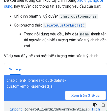
Để xoá biểu tượng cảm xúc tuỳ chỉnh bằng
xác thực người
dùng
, hãy truyền các thông tin sau trong yêu cầu của bạn:
Chỉ định phạm vi uỷ quyền
chat.customemojis
.
Gọi phương thức
DeleteCustomEmoji()
.
Trong nội dung yêu cầu, hãy đặt
name
thành tên
tài nguyên của biểu tượng cảm xúc tuỳ chỉnh cần
xoá.
Ví dụ sau đây sẽ xoá một biểu tượng cảm xúc tuỳ chỉnh.
Node.js
chat/client-libraries/cloud/delete-
custom-emoji-user-cred.js
Xem trên GitHub
import
{
createClientWithUserCredentials
}
from
'./a