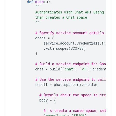
def
main
():
'''
    Authenticates with Chat API using app 
    then creates a Chat space.
    '''
# Specify service account details.
creds
=
(
service_account
.
Credentials
.
from_s
.
with_scopes
(
SCOPES
)
)
# Build a service endpoint for Chat AP
chat
=
build
(
'chat'
,
'v1'
,
credentials
# Use the service endpoint to call Cha
result
=
chat
.
spaces
()
.
create
(
# Details about the space to create.
body
=
{
# To create a named space, set spa
'spaceType'
:
'SPACE'
,