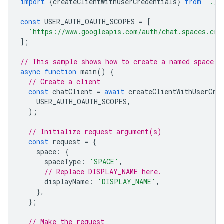
import
{
createClientWithUserCredentials
}
from
'./a
const
USER_AUTH_OAUTH_SCOPES
=
[
'https://www.googleapis.com/auth/chat.spaces.cre
];
// This sample shows how to create a named space w
async
function
main
()
{
// Create a client
const
chatClient
=
await
createClientWithUserCre
USER_AUTH_OAUTH_SCOPES
,
);
// Initialize request argument(s)
const
request
=
{
space
:
{
spaceType
:
'SPACE'
,
// Replace DISPLAY_NAME here.
displayName
:
'DISPLAY_NAME'
,
},
};
// Make the request