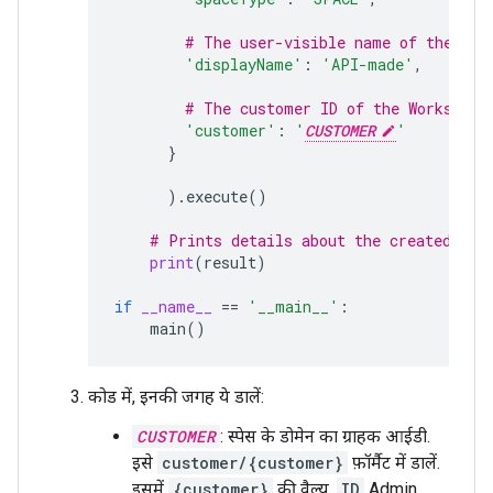
# The user-visible name of the spa
'displayName'
:
'API-made'
,
# The customer ID of the Workspace
'customer'
:
'
CUSTOMER
'
}
)
.
execute
()
# Prints details about the created spa
print
(
result
)
if
__name__
==
'__main__'
:
main
()
कोड में, इनकी जगह ये डालें:
CUSTOMER
: स्पेस के डोमेन का ग्राहक आईडी.
इसे
customer/{customer}
फ़ॉर्मैट में डालें.
इसमें
{customer}
की वैल्यू,
ID
Admin