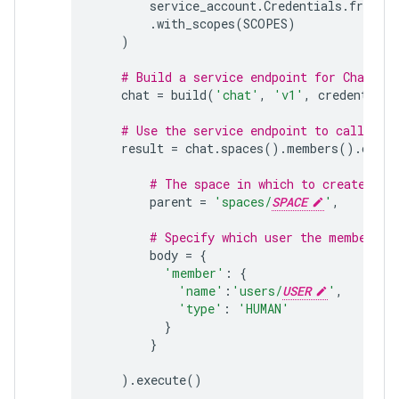
service_account
.
Credentials
.
from_s
.
with_scopes
(
SCOPES
)
)
# Build a service endpoint for Chat AP
chat
=
build
(
'chat'
,
'v1'
,
credentials
# Use the service endpoint to call Cha
result
=
chat
.
spaces
()
.
members
()
.
creat
# The space in which to create a m
parent
=
'spaces/
SPACE
'
,
# Specify which user the membershi
body
=
{
'member'
:
{
'name'
:
'users/
USER
'
,
'type'
:
'HUMAN'
}
}
)
.
execute
()