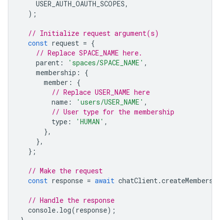
USER_AUTH_OAUTH_SCOPES
,
);
// Initialize request argument(s)
const
request
=
{
// Replace SPACE_NAME here.
parent
:
'spaces/SPACE_NAME'
,
membership
:
{
member
:
{
// Replace USER_NAME here
name
:
'users/USER_NAME'
,
// User type for the membership
type
:
'HUMAN'
,
},
},
};
// Make the request
const
response
=
await
chatClient
.
createMembersh
// Handle the response
console
.
log
(
response
);
}