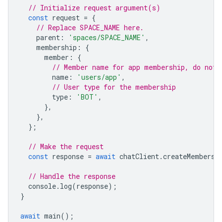
// Initialize request argument(s)
const
request
=
{
// Replace SPACE_NAME here.
parent
:
'spaces/SPACE_NAME'
,
membership
:
{
member
:
{
// Member name for app membership, do not 
name
:
'users/app'
,
// User type for the membership
type
:
'BOT'
,
},
},
};
// Make the request
const
response
=
await
chatClient
.
createMembersh
// Handle the response
console
.
log
(
response
);
}
await
main
();