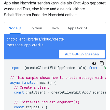
App eine Nachricht senden kann, die als Chat-App gepostet
wurde und Text, eine Karte und eine anklickbare
Schaltfläche am Ende der Nachricht enthält:
Node.js
Python
Java
Apps Script
chat/client-libraries/cloud/create-
message-app-cred.js
Auf GitHub ansehen
import
{
createClientWithAppCredentials
}
from
'./au
// This sample shows how to create message with ap
async
function
main
()
{
// Create a client
const
chatClient
=
createClientWithAppCredential
// Initialize request argument(s)
const
request
=
{