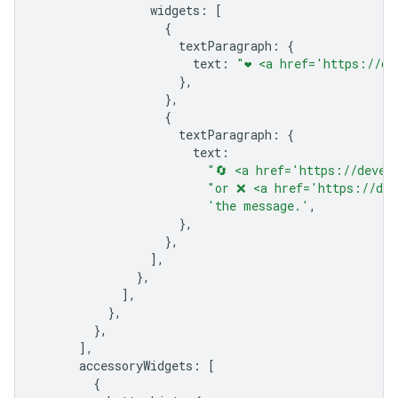
widgets
:
[
{
textParagraph
:
{
text
:
"❤️ <a href='https://d
},
},
{
textParagraph
:
{
text
:
"🔄 <a href='https://devel
"or ❌ <a href='https://dev
'the message.'
,
},
},
],
},
],
},
},
],
accessoryWidgets
:
[
{