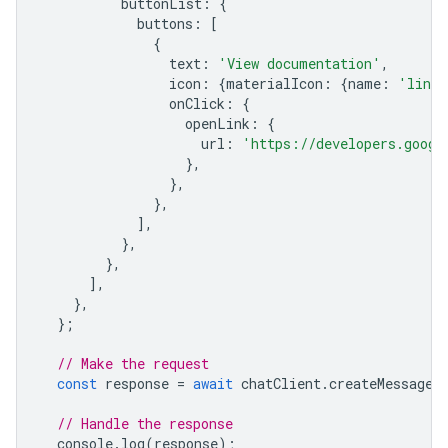
buttonList
:
{
buttons
:
[
{
text
:
'View documentation'
,
icon
:
{
materialIcon
:
{
name
:
'link'
onClick
:
{
openLink
:
{
url
:
'https://developers.googl
},
},
},
],
},
},
],
},
};
// Make the request
const
response
=
await
chatClient
.
createMessage
(
// Handle the response
console
.
log
(
response
);