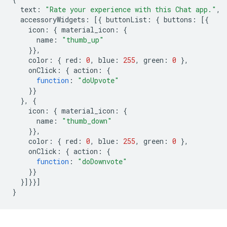
text
:
"Rate your experience with this Chat app."
,
accessoryWidgets
:
[{
buttonList
:
{
buttons
:
[{
icon
:
{
material_icon
:
{
name
:
"thumb_up"
}},
color
:
{
red
:
0
,
blue
:
255
,
green
:
0
},
onClick
:
{
action
:
{
function
:
"doUpvote"
}}
},
{
icon
:
{
material_icon
:
{
name
:
"thumb_down"
}},
color
:
{
red
:
0
,
blue
:
255
,
green
:
0
},
onClick
:
{
action
:
{
function
:
"doDownvote"
}}
}]}}]
}