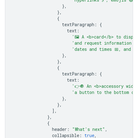
},
},
{
textParagraph
:
{
text
:
'🖼️ A <b>card</b> to displ
'and request information s
'dates and times 📅, and se
},
},
{
textParagraph
:
{
text
:
'👉🔘 An <b>accessory widg
'a button to the bottom of
},
},
],
},
{
header
:
"What's next"
,
collapsible
:
true
,