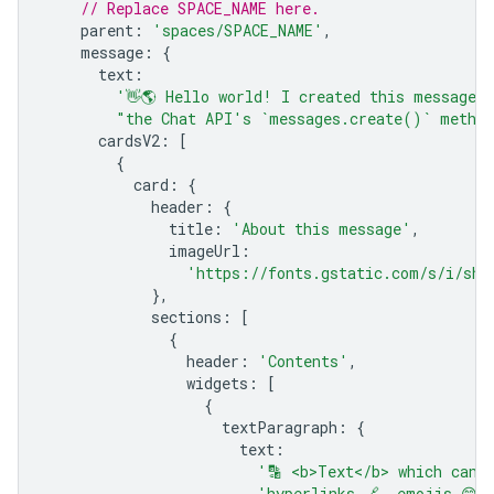
// Replace SPACE_NAME here.
parent
:
'spaces/SPACE_NAME'
,
message
:
{
text
:
'👋🌎 Hello world! I created this message 
"the Chat API's `messages.create()` metho
cardsV2
:
[
{
card
:
{
header
:
{
title
:
'About this message'
,
imageUrl
:
'https://fonts.gstatic.com/s/i/sho
},
sections
:
[
{
header
:
'Contents'
,
widgets
:
[
{
textParagraph
:
{
text
:
'🔡 <b>Text</b> which can 
'hyperlinks 🔗, emojis 😄🎉