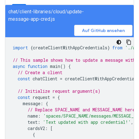
chat/client-libraries/cloud/update-
message-app-cred.js
Auf GitHub ansehen
import
{
createClientWithAppCredentials
}
from
'./au
// This sample shows how to update a message with 
async
function
main
()
{
// Create a client
const
chatClient
=
createClientWithAppCredential
// Initialize request argument(s)
const
request
=
{
message
:
{
// Replace SPACE_NAME and MESSAGE_NAME here
name
:
'spaces/SPACE_NAME/messages/MESSAGE_NA
text
:
'Text updated with app credential!'
,
cardsV2
:
[
{