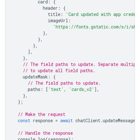
card
:
{
header
:
{
title
:
'Card updated with app creden
imageUrl
:
'https://fonts.gstatic.com/s/i/sho
},
},
},
],
},
// The field paths to update. Separate multipl
// to update all field paths.
updateMask
:
{
// The field paths to update.
paths
:
[
'text'
,
'cards_v2'
],
},
};
// Make the request
const
response
=
await
chatClient
.
updateMessage
(
// Handle the response
console
.
log
(
response
);