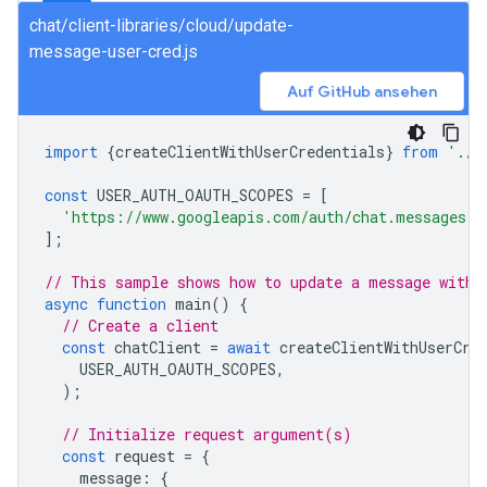
chat/client-libraries/cloud/update-
message-user-cred.js
Auf GitHub ansehen
import
{
createClientWithUserCredentials
}
from
'./a
const
USER_AUTH_OAUTH_SCOPES
=
[
'https://www.googleapis.com/auth/chat.messages'
,
];
// This sample shows how to update a message with 
async
function
main
()
{
// Create a client
const
chatClient
=
await
createClientWithUserCre
USER_AUTH_OAUTH_SCOPES
,
);
// Initialize request argument(s)
const
request
=
{
message
:
{