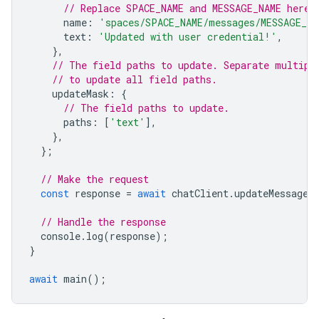
// Replace SPACE_NAME and MESSAGE_NAME here
name
:
'spaces/SPACE_NAME/messages/MESSAGE_NA
text
:
'Updated with user credential!'
,
},
// The field paths to update. Separate multipl
// to update all field paths.
updateMask
:
{
// The field paths to update.
paths
:
[
'text'
],
},
};
// Make the request
const
response
=
await
chatClient
.
updateMessage
(
// Handle the response
console
.
log
(
response
);
}
await
main
();