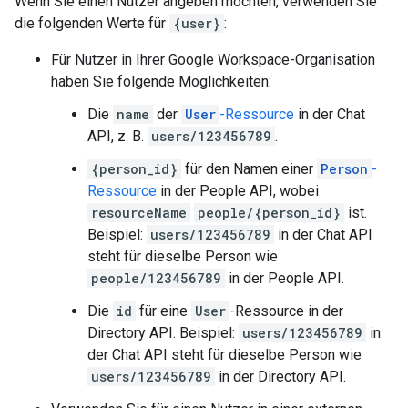
Wenn Sie einen Nutzer angeben möchten, verwenden Sie
die folgenden Werte für
{user}
:
Für Nutzer in Ihrer Google Workspace-Organisation
haben Sie folgende Möglichkeiten:
Die
name
der
User
-Ressource
in der Chat
API, z. B.
users/123456789
.
{person_id}
für den Namen einer
Person
-
Ressource
in der People API, wobei
resourceName
people/{person_id}
ist.
Beispiel:
users/123456789
in der Chat API
steht für dieselbe Person wie
people/123456789
in der People API.
Die
id
für eine
User
-Ressource in der
Directory API. Beispiel:
users/123456789
in
der Chat API steht für dieselbe Person wie
users/123456789
in der Directory API.