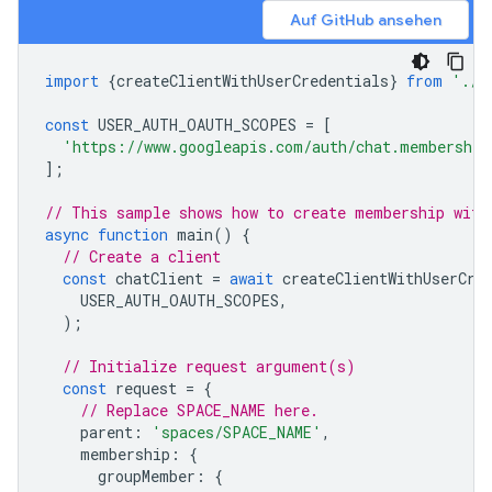
Auf GitHub ansehen
import
{
createClientWithUserCredentials
}
from
'./a
const
USER_AUTH_OAUTH_SCOPES
=
[
'https://www.googleapis.com/auth/chat.membership
];
// This sample shows how to create membership with
async
function
main
()
{
// Create a client
const
chatClient
=
await
createClientWithUserCre
USER_AUTH_OAUTH_SCOPES
,
);
// Initialize request argument(s)
const
request
=
{
// Replace SPACE_NAME here.
parent
:
'spaces/SPACE_NAME'
,
membership
:
{
groupMember
:
{