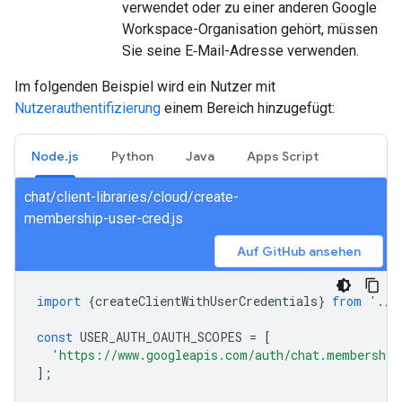
verwendet oder zu einer anderen Google
Workspace-Organisation gehört, müssen
Sie seine E‑Mail-Adresse verwenden.
Im folgenden Beispiel wird ein Nutzer mit
Nutzerauthentifizierung
einem Bereich hinzugefügt:
Node.js
Python
Java
Apps Script
chat/client-libraries/cloud/create-
membership-user-cred.js
Auf GitHub ansehen
import
{
createClientWithUserCredentials
}
from
'./a
const
USER_AUTH_OAUTH_SCOPES
=
[
'https://www.googleapis.com/auth/chat.membership
];