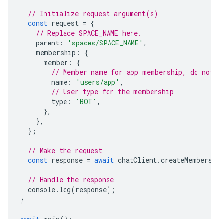
// Initialize request argument(s)
const
request
=
{
// Replace SPACE_NAME here.
parent
:
'spaces/SPACE_NAME'
,
membership
:
{
member
:
{
// Member name for app membership, do not 
name
:
'users/app'
,
// User type for the membership
type
:
'BOT'
,
},
},
};
// Make the request
const
response
=
await
chatClient
.
createMembersh
// Handle the response
console
.
log
(
response
);
}
await
main
();