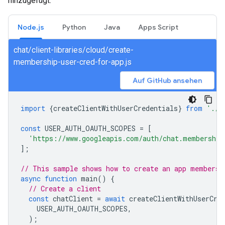
hinzugefügt:
Node.js
Python
Java
Apps Script
chat/client-libraries/cloud/create-
membership-user-cred-for-app.js
Auf GitHub ansehen
import
{
createClientWithUserCredentials
}
from
'./a
const
USER_AUTH_OAUTH_SCOPES
=
[
'https://www.googleapis.com/auth/chat.membership
];
// This sample shows how to create an app membersh
async
function
main
()
{
// Create a client
const
chatClient
=
await
createClientWithUserCre
USER_AUTH_OAUTH_SCOPES
,
);