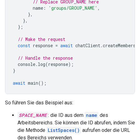
// Replace GROUP_NAME here
name
:
'groups/GROUP_NAME'
,
},
},
};
// Make the request
const
response
=
await
chatClient
.
createMembersh
// Handle the response
console
.
log
(
response
);
}
await
main
();
So führen Sie das Beispiel aus:
SPACE_NAME
: die ID aus dem
name
des
Arbeitsbereichs. Sie können die ID abrufen, indem Sie
die Methode
ListSpaces()
aufrufen oder die URL
des Bereichs verwenden.