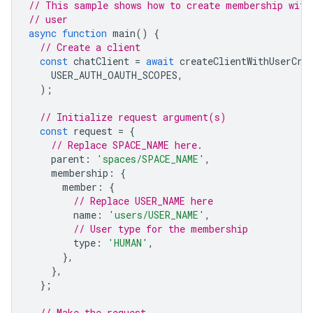
// This sample shows how to create membership with
// user
async
function
main
()
{
// Create a client
const
chatClient
=
await
createClientWithUserCre
USER_AUTH_OAUTH_SCOPES
,
);
// Initialize request argument(s)
const
request
=
{
// Replace SPACE_NAME here.
parent
:
'spaces/SPACE_NAME'
,
membership
:
{
member
:
{
// Replace USER_NAME here
name
:
'users/USER_NAME'
,
// User type for the membership
type
:
'HUMAN'
,
},
},
};
// Make the request