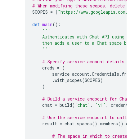
# When modifying these scopes, delete the 
SCOPES
=
[
"https://www.googleapis.com/auth
def
main
():
'''
    Authenticates with Chat API using app 
    then adds a user to a Chat space by cr
    '''
# Specify service account details.
creds
=
(
service_account
.
Credentials
.
from_s
.
with_scopes
(
SCOPES
)
)
# Build a service endpoint for Chat AP
chat
=
build
(
'chat'
,
'v1'
,
credentials
# Use the service endpoint to call Cha
result
=
chat
.
spaces
()
.
members
()
.
creat
# The space in which to create a m