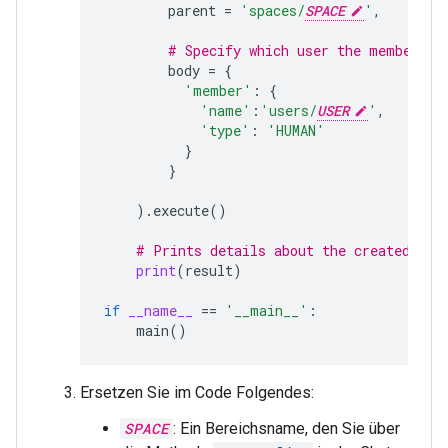
parent
=
'spaces/
SPACE
'
,
# Specify which user the membershi
body
=
{
'member'
:
{
'name'
:
'users/
USER
'
,
'type'
:
'HUMAN'
}
}
)
.
execute
()
# Prints details about the created mem
print
(
result
)
if
__name__
==
'__main__'
:
main
()
Ersetzen Sie im Code Folgendes:
SPACE
: Ein Bereichsname, den Sie über