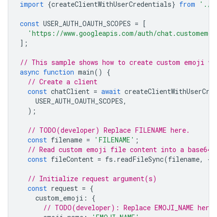
import
{
createClientWithUserCredentials
}
from
'./a
const
USER_AUTH_OAUTH_SCOPES
=
[
'https://www.googleapis.com/auth/chat.customemoj
];
// This sample shows how to create custom emoji wi
async
function
main
()
{
// Create a client
const
chatClient
=
await
createClientWithUserCre
USER_AUTH_OAUTH_SCOPES
,
);
// TODO(developer) Replace FILENAME here.
const
filename
=
'FILENAME'
;
// Read custom emoji file content into a base64 
const
fileContent
=
fs
.
readFileSync
(
filename
,
{
e
// Initialize request argument(s)
const
request
=
{
custom_emoji
:
{
// TODO(developer): Replace EMOJI_NAME here.