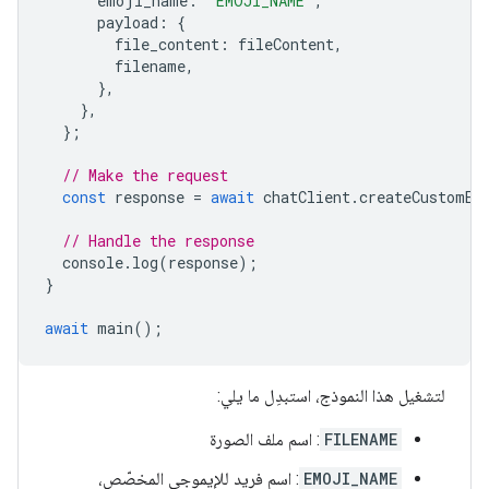
emoji_name
:
'EMOJI_NAME'
,
payload
:
{
file_content
:
fileContent
,
filename
,
},
},
};
// Make the request
const
response
=
await
chatClient
.
createCustomEm
// Handle the response
console
.
log
(
response
);
}
await
main
();
لتشغيل هذا النموذج، استبدِل ما يلي:
FILENAME
: اسم ملف الصورة
EMOJI_NAME
: اسم فريد للإيموجي المخصّص،