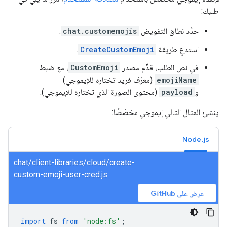
طلبك:
حدِّد نطاق التفويض
chat.customemojis
.
استدعِ طريقة
CreateCustomEmoji
.
في نص الطلب، قدِّم مصدر
CustomEmoji
، مع ضبط
emojiName
(معرّف فريد تختاره للإيموجي)
و
payload
(محتوى الصورة الذي تختاره للإيموجي).
ينشئ المثال التالي إيموجي مخصّصًا:
Node.js
chat/client-libraries/cloud/create-
custom-emoji-user-cred.js
عرض على GitHub
import
fs
from
'node:fs'
;