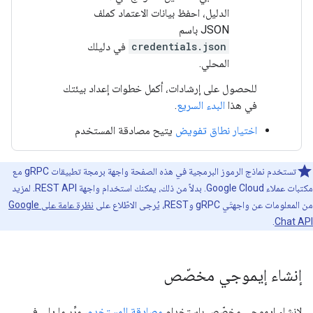
الدليل، احفظ بيانات الاعتماد كملف
JSON باسم
credentials.json
في دليلك
المحلي.
للحصول على إرشادات، أكمل خطوات إعداد بيئتك
في هذا
البدء السريع
.
اختيار نطاق تفويض
يتيح مصادقة المستخدم
تستخدم نماذج الرموز البرمجية في هذه الصفحة واجهة برمجة تطبيقات gRPC مع
مكتبات عملاء Google Cloud. بدلاً من ذلك، يمكنك استخدام واجهة REST API. لمزيد
من المعلومات عن واجهتَي gRPC وREST، يُرجى الاطّلاع على
نظرة عامة على Google
.
Chat API
إنشاء إيموجي مخصّص
لإنشاء إيموجي مخصّص باستخدام
مصادقة المستخدم
، مرِّر ما يلي في