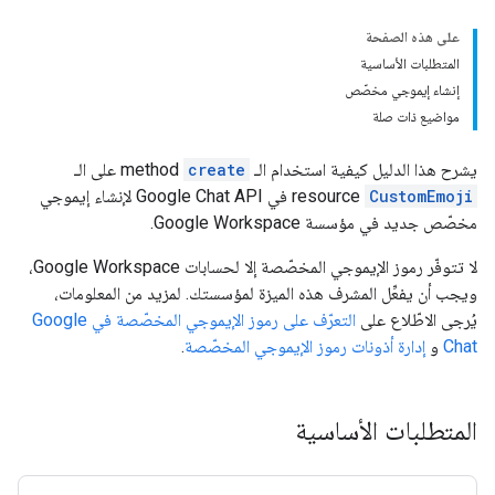
على هذه الصفحة
المتطلبات الأساسية
إنشاء إيموجي مخصّص
مواضيع ذات صلة
يشرح هذا الدليل كيفية استخدام الـ
create
method على الـ
CustomEmoji
resource في Google Chat API لإنشاء إيموجي
مخصّص جديد في مؤسسة Google Workspace.
لا تتوفّر رموز الإيموجي المخصّصة إلا لحسابات Google Workspace،
ويجب أن يفعِّل المشرف هذه الميزة لمؤسستك. لمزيد من المعلومات،
يُرجى الاطّلاع على
التعرّف على رموز الإيموجي المخصّصة في Google
Chat
و
إدارة أذونات رموز الإيموجي المخصّصة
.
المتطلبات الأساسية