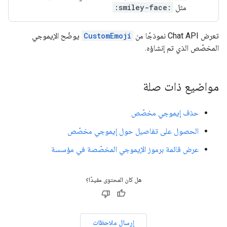
مثل
:smiley-face:
تعرض Chat API نموذجًا من
CustomEmoji
يوضّح الإيموجي
المخصّص الذي تم إنشاؤه.
مواضيع ذات صلة
حذف إيموجي مخصّص
الحصول على تفاصيل حول إيموجي مخصّص
عرض قائمة برموز الإيموجي المخصّصة في مؤسسة
هل كان المحتوى مفيدًا؟
إرسال ملاحظات