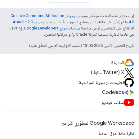
إنّ محتوى هذه الصفحة مرخّص بموجب
ترخيص Creative Commons Attribution
4.0‏
ما لم يُنصّ على خلاف ذلك، ونماذج الرموز مرخّصة بموجب
ترخيص Apache 2.0‏
.
للاطّلاع على التفاصيل، يُرجى مراجعة
سياسات موقع Google Developers‏
. إنّ Java
هي علامة تجارية مسجَّلة لشركة Oracle و/أو شركائها التابعين.
تاريخ التعديل الأخير: 2026-05-13 (حسب التوقيت العالمي المتفَّق عليه)
المدونة
‫X ‏(Twitter سابقًا)
تعليمات برمجية نموذجية
Codelabs
ملفات فيديو
Google Workspace لمطوّري البرامج
نظرة عامة حول المنصة