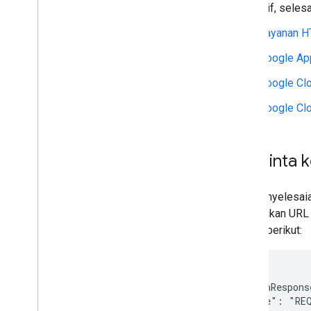
interaktif, sele
Google Workspace
Mem-build aplikasi Chat
Layanan 
menggunakan peristiwa interaksi
Menerima dan merespons
Google Ap
interaksi pengguna
Merespons perintah
Google Cl
Membuat dialog interaktif
Google Cl
Pratinjau link
Membangun halaman beranda
untuk aplikasi Chat Anda
Meminta ko
Mengumpulkan dan memproses
informasi dari pengguna
Menghubungkan ke sistem dan
Jika penyelesaia
alat eksternal
kembalikan URL 
Menggunakan acara dari Google Chat
bentuk berikut:
Mengidentifikasi dan menentukan
pengguna Google Chat
Mengelola status ketersediaan
pengguna
{

Menulis pesan error yang dapat
  "actionRespons
ditindaklanjuti
    "type": "REQ