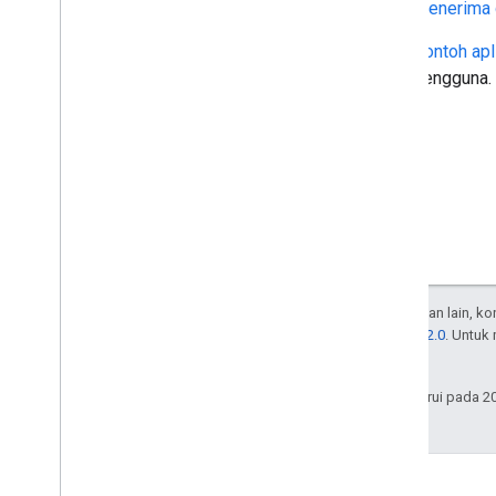
Menerima 
Contoh apl
pengguna.
Kecuali dinyatakan lain, k
Lisensi Apache 2.0
. Untuk
afiliasinya.
Terakhir diperbarui pada 2