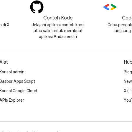
Contoh Kode
Cod
 di X
Jelajahi aplikasi contoh kami
Coba pengal
atau salin untuk membuat
langsung
aplikasi Anda sendiri
Alat
Hub
Konsol admin
Blog
Dasbor Apps Script
News
Konsol Google Cloud
X (T
APIs Explorer
You