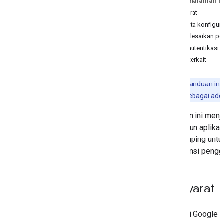
Pada halaman i
Rencana
Prasyarat
Mengidentifikasi kebutuhan pengguna
Meminta konfigur
Menentukan semua perjalanan
Menyelesaikan pe
pengguna
Mengautentikasi 
Memilih arsitektur aplikasi Chat
Topik terkait
Mendesain interaksi pengguna
Build
Catatan:
Panduan in
Mengirim dan mengelola pesan
aplikasi Chat sebagai a
Menggunakan ruang
Halaman ini menj
Mengatur ruang ke dalam bagian
Meskipun aplikas
Mengelola anggota dalam ruang
pendamping untu
Membalas pesan
preferensi peng
Bekerja dengan emoji kustom
Mengupload dan mendownload
lampiran
Prasyarat
Berinteraksi dengan pengguna
Ringkasan
Mem-build aplikasi Chat
Aplikasi Google
interaktif sebagai add-on