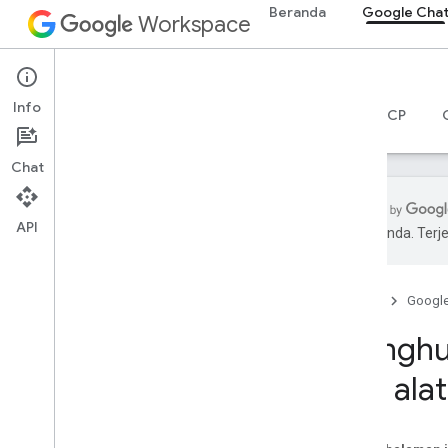
Beranda
Google Cha
Workspace
Google Chat
Info
Ringkasan
Panduan
Referensi
Server MCP
Chat
API
pilihan Anda. Te
Mulai
Ringkasan pengembangan dengan
Google Chat
Beranda
Googl
Mengembangkan aplikasi di
Menghub
Google Workspace
Panduan memulai
dan alat
Mengautentikasi dan memberi otorisasi
Memanggil Chat API