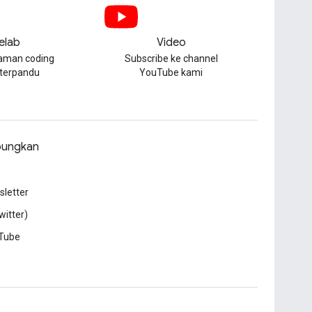
elab
Video
aman coding
Subscribe ke channel
 terpandu
YouTube kami
ungkan
letter
witter)
Tube