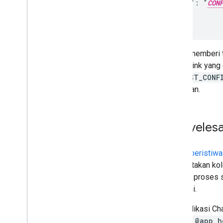
Mempelajari contoh dan tutorial
    "url": "
CON
aplikasi Chat
  }

Men-deploy
,
menguji
,
dan
memecahkan masalah
Hal ini memberi
Membuat dan mengelola deployment
adalah link yang
Menguji fitur interaktif
REQUEST_CONF
Error log
diabaikan.
Memecahkan masalah
Mengonversi aplikasi Chat interaktif
menjadi add-on Google Workspace
Menyelesa
Memublikasikan ke Google
Setiap
peristiwa
Workspace Marketplace
menyertakan k
Memublikasikan aplikasi Chat ke
Google Workspace Marketplace
setelah proses 
Memproses dan meninjau
dipenuhi.
persyaratan untuk aplikasi Chat
publik
Saat aplikasi Ch
Mengelola aplikasi Chat yang
seperti
@app h
dipublikasikan