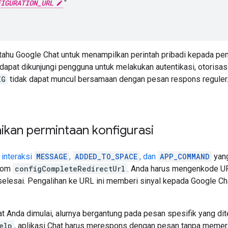
FIGURATION_URL
"

 tahu Google Chat untuk menampilkan perintah pribadi kepada p
 dapat dikunjungi pengguna untuk melakukan autentikasi, otorisa
IG
tidak dapat muncul bersamaan dengan pesan respons reguler. Te
ikan permintaan konfigurasi
 interaksi
MESSAGE
,
ADDED_TO_SPACE
, dan
APP_COMMAND
yang
olom
configCompleteRedirectUrl
. Anda harus mengenkode URL
selesai. Pengalihan ke URL ini memberi sinyal kepada Google Ch
at Anda dimulai, alurnya bergantung pada pesan spesifik yang d
elp
, aplikasi Chat harus merespons dengan pesan tanpa memerl