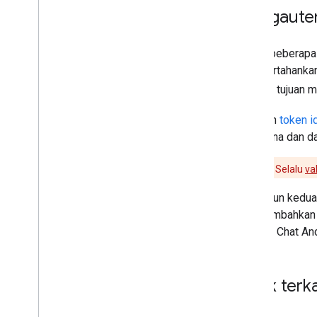
Mengauten
Dalam beberapa k
mempertahankan 
aplikasi tujuan
Gunakan
token i
pengguna dan da
Perhatian:
Selalu
va
Meskipun kedua 
Chat, tambahkan
aplikasi Chat An
Topik terka