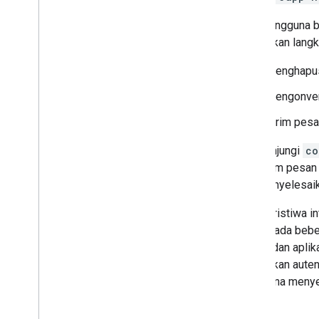
Menonaktifkan atau menghapus
Saat pengguna b
aplikasi
melakukan langk
Mengelola Chat sebagai
Menghapus
administrator Google Workspace
Ringkasan
Mengonvers
Menelusuri dan mengelola ruang di
organisasi Anda
Kirim pesa
Membuat ruang dapat ditemukan oleh
pengguna tertentu
Mengunjungi
co
Memigrasikan organisasi ke Chat
mengirim pesan k
dan menyelesaik
Jika peristiwa i
namun, ada beber
Chat A dan apli
melakukan autent
pengguna menyel