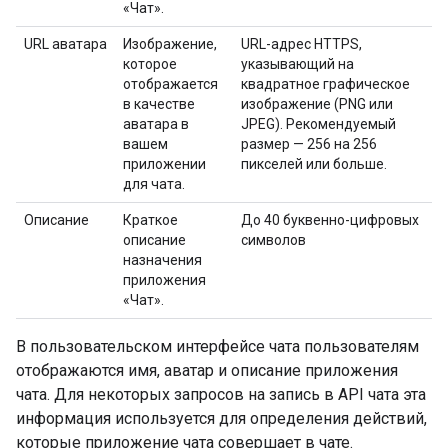
«Чат».
URL аватара
Изображение,
URL-адрес HTTPS,
которое
указывающий на
отображается
квадратное графическое
в качестве
изображение (PNG или
аватара в
JPEG). Рекомендуемый
вашем
размер — 256 на 256
приложении
пикселей или больше.
для чата.
Описание
Краткое
До 40 буквенно-цифровых
описание
символов
назначения
приложения
«Чат».
В пользовательском интерфейсе чата пользователям
отображаются имя, аватар и описание приложения
чата. Для некоторых запросов на запись в API чата эта
информация используется для определения действий,
которые приложение чата совершает в чате.