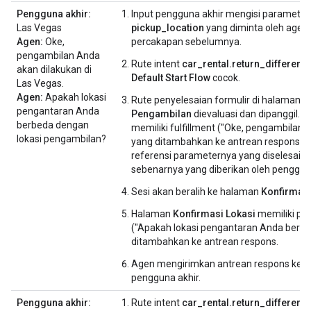
Pengguna akhir:
Input pengguna akhir mengisi parameter
Las Vegas
pickup_location
yang diminta oleh agen 
Agen:
Oke,
percakapan sebelumnya.
pengambilan Anda
Rute intent
car_rental.return_different_
akan dilakukan di
Default Start Flow
cocok.
Las Vegas.
Agen:
Apakah lokasi
Rute penyelesaian formulir di halaman
L
pengantaran Anda
Pengambilan
dievaluasi dan dipanggil. T
berbeda dengan
memiliki fulfillment ("Oke, pengambilan An
lokasi pengambilan?
yang ditambahkan ke antrean respons d
referensi parameternya yang diselesaikan
sebenarnya yang diberikan oleh pengguna
Sesi akan beralih ke halaman
Konfirmasi
Halaman
Konfirmasi Lokasi
memiliki pen
("Apakah lokasi pengantaran Anda berbeda
ditambahkan ke antrean respons.
Agen mengirimkan antrean respons kep
pengguna akhir.
Pengguna akhir:
Rute intent
car_rental.return_different_