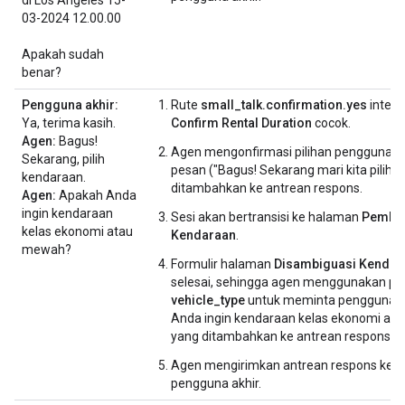
03-2024 12.00.00
Apakah sudah
benar?
Pengguna akhir:
Rute
small_talk.confirmation.yes
intent
Ya, terima kasih.
Confirm Rental Duration
cocok.
Agen:
Bagus!
Agen mengonfirmasi pilihan pengguna 
Sekarang, pilih
pesan ("Bagus! Sekarang mari kita pilih..."
kendaraan.
ditambahkan ke antrean respons.
Agen:
Apakah Anda
ingin kendaraan
Sesi akan bertransisi ke halaman
Pembe
kelas ekonomi atau
Kendaraan
.
mewah?
Formulir halaman
Disambiguasi Kendar
selesai, sehingga agen menggunakan p
vehicle_type
untuk meminta pengguna (
Anda ingin kendaraan kelas ekonomi atau
yang ditambahkan ke antrean respons.
Agen mengirimkan antrean respons kep
pengguna akhir.