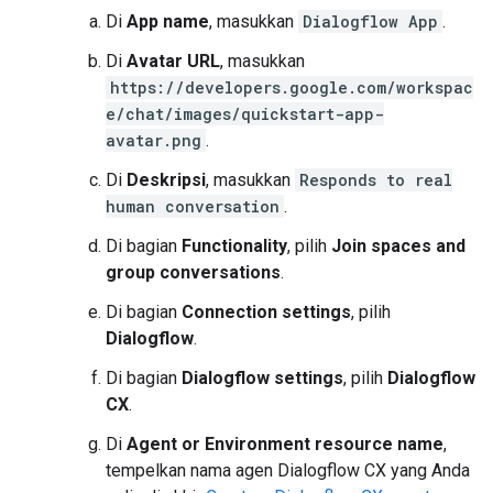
Di
App name
, masukkan
Dialogflow App
.
Di
Avatar URL
, masukkan
https://developers.google.com/workspac
e/chat/images/quickstart-app-
avatar.png
.
Di
Deskripsi
, masukkan
Responds to real
human conversation
.
Di bagian
Functionality
, pilih
Join spaces and
group conversations
.
Di bagian
Connection settings
, pilih
Dialogflow
.
Di bagian
Dialogflow settings
, pilih
Dialogflow
CX
.
Di
Agent or Environment resource name
,
tempelkan nama agen Dialogflow CX yang Anda