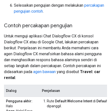
Selesaikan pengujian dengan melakukan
percakapan
pengujian contoh
.
Contoh percakapan pengujian
Untuk menguji aplikasi Chat Dialogflow CX di konsol
Dialogflow CX atau di Google Chat, lakukan percakapan
berikut. Penjelasan ini membantu Anda memahami cara
agen Dialogflow CX menafsirkan bahasa alami pengguna
dan menghasilkan respons bahasa alaminya sendiri di
setiap langkah dalam percakapan. Contoh percakapan ini
didasarkan pada
agen bawaan
yang disebut
Travel: car
rental
.
Dialog
Penjelasan
Pengguna akhir:
Rute
Default Welcome Intent
di
Default S
Halo
dipanggil.
Agen:
Halo! Saya