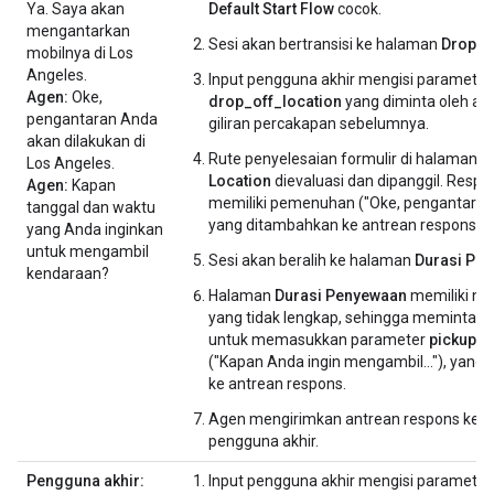
Ya. Saya akan
Default Start Flow
cocok.
mengantarkan
Sesi akan bertransisi ke halaman
Drop Of
mobilnya di Los
Angeles.
Input pengguna akhir mengisi parameter
Agen:
Oke,
drop_off_location
yang diminta oleh ag
pengantaran Anda
giliran percakapan sebelumnya.
akan dilakukan di
Rute penyelesaian formulir di halaman
D
Los Angeles.
Location
dievaluasi dan dipanggil. Respon
Agen:
Kapan
memiliki pemenuhan ("Oke, pengantaran A
tanggal dan waktu
yang ditambahkan ke antrean respons.
yang Anda inginkan
untuk mengambil
Sesi akan beralih ke halaman
Durasi Pe
kendaraan?
Halaman
Durasi Penyewaan
memiliki nila
yang tidak lengkap, sehingga meminta 
untuk memasukkan parameter
pickup_d
("Kapan Anda ingin mengambil..."), yang
ke antrean respons.
Agen mengirimkan antrean respons kep
pengguna akhir.
Pengguna akhir:
Input pengguna akhir mengisi parameter