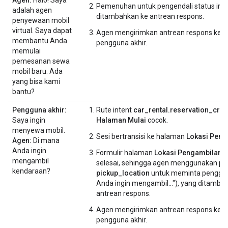
Pemenuhan untuk pengendali status ini ("H
adalah agen
ditambahkan ke antrean respons.
penyewaan mobil
virtual. Saya dapat
Agen mengirimkan antrean respons kep
membantu Anda
pengguna akhir.
memulai
pemesanan sewa
mobil baru. Ada
yang bisa kami
bantu?
Pengguna akhir:
Rute intent
car_rental.reservation_crea
Saya ingin
Halaman Mulai
cocok.
menyewa mobil.
Sesi bertransisi ke halaman
Lokasi Penj
Agen:
Di mana
Anda ingin
Formulir halaman
Lokasi Pengambilan
b
mengambil
selesai, sehingga agen menggunakan p
kendaraan?
pickup_location
untuk meminta penggun
Anda ingin mengambil..."), yang ditamba
antrean respons.
Agen mengirimkan antrean respons kep
pengguna akhir.