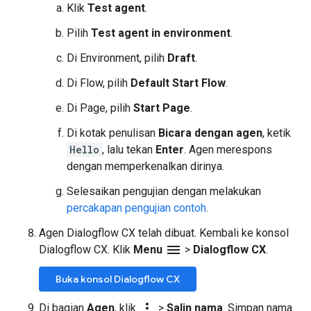
Klik
Test agent
.
Pilih
Test agent in environment
.
Di Environment, pilih
Draft
.
Di Flow, pilih
Default Start Flow
.
Di Page, pilih
Start Page
.
Di kotak penulisan
Bicara dengan agen
, ketik
Hello
, lalu tekan
Enter
. Agen merespons
dengan memperkenalkan dirinya.
Selesaikan pengujian dengan melakukan
percakapan pengujian contoh
.
Agen Dialogflow CX telah dibuat. Kembali ke konsol
menu
Dialogflow CX. Klik
Menu
>
Dialogflow CX
.
Buka konsol Dialogflow CX
more_vert
Di bagian
Agen
, klik
>
Salin nama
. Simpan nama