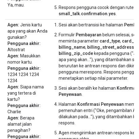
Ya, mau.
Respons pengguna cocok dengan rute
small_talk.confirmation.yes
.
Agen:
Jenis kartu
Sesi akan bertransisi ke halaman
Pemba
apa yang akan Anda
Formulir
Pembayaran
belum selesai, se
gunakan?
meminta parameter
card_type
,
card_n
Pengguna akhir:
billing_name
,
billing_street_address
, 
Altostrat
billing_zip_code
kepada pengguna ("Jen
Agen:
Masukkan
apa yang akan..."), yang ditambahkan se
nomor kartu.
berurutan ke antrean respons dan dikirim
Pengguna akhir:
pengguna merespons. Respons penggu
1234 1234 1234
menetapkan setiap nilai parameter.
1234
Agen:
Siapa nama
Sesi akan beralih ke halaman
Konfirmas
yang tertera di
Penyewaan
.
kartu?
Halaman
Konfirmasi Penyewaan
memilik
Pengguna akhir:
pemenuhan entri ("Oke, pengambilan An
Charlie
dilakukan pada..."), yang ditambahkan ke
Agen:
Berapa
respons.
alamat jalan
penagihan?
Agen mengirimkan antrean respons kep
Pengguna akhir:
pengguna akhir.