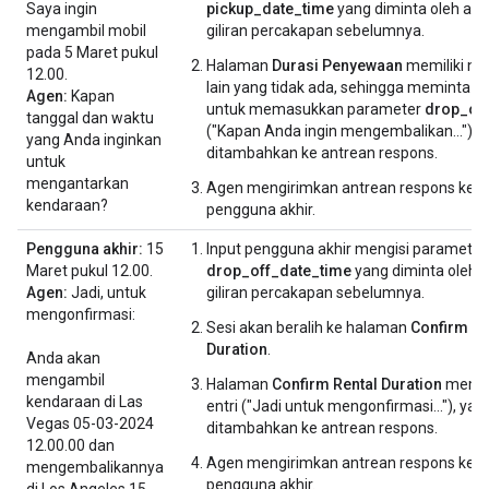
Saya ingin
pickup_date_time
yang diminta oleh ag
mengambil mobil
giliran percakapan sebelumnya.
pada 5 Maret pukul
Halaman
Durasi Penyewaan
memiliki nila
12.00.
lain yang tidak ada, sehingga meminta 
Agen:
Kapan
untuk memasukkan parameter
drop_of
tanggal dan waktu
("Kapan Anda ingin mengembalikan..."), 
yang Anda inginkan
ditambahkan ke antrean respons.
untuk
mengantarkan
Agen mengirimkan antrean respons kep
kendaraan?
pengguna akhir.
Pengguna akhir:
15
Input pengguna akhir mengisi parameter
Maret pukul 12.00.
drop_off_date_time
yang diminta oleh 
Agen:
Jadi, untuk
giliran percakapan sebelumnya.
mengonfirmasi:
Sesi akan beralih ke halaman
Confirm Re
Duration
.
Anda akan
mengambil
Halaman
Confirm Rental Duration
memili
kendaraan di Las
entri ("Jadi untuk mengonfirmasi..."), yan
Vegas 05-03-2024
ditambahkan ke antrean respons.
12.00.00 dan
Agen mengirimkan antrean respons kep
mengembalikannya
pengguna akhir.
di Los Angeles 15-