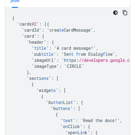
json
{
'cardsV
2
'
:
[{
'cardId'
:
'crea
te
CardMessage'
,
'card'
:
{
'header'
:
{
'
t
i
tle
'
:
'A
card
message!'
,
'sub
t
i
tle
'
:
'Se
nt
fr
om
Dialog
fl
ow'
,
'imageUrl'
:
'h
tt
ps
:
//developers.google.com
'imageType'
:
'CIRCLE'
},
'sec
t
io
ns
'
:
[
{
'widge
ts
'
:
[
{
'bu
tt
o
n
Lis
t
'
:
{
'bu
tt
o
ns
'
:
[
{
'
te
x
t
'
:
'Read
t
he
docs!'
,
'o
n
Click'
:
{
'ope
n
Li
n
k'
:
{