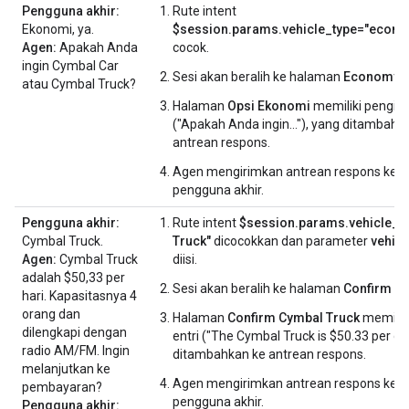
Pengguna akhir:
Rute intent
Ekonomi, ya.
$session.params.vehicle_type="econo
Agen:
Apakah Anda
cocok.
ingin Cymbal Car
Sesi akan beralih ke halaman
Economy O
atau Cymbal Truck?
Halaman
Opsi Ekonomi
memiliki pengisia
("Apakah Anda ingin..."), yang ditambahk
antrean respons.
Agen mengirimkan antrean respons kep
pengguna akhir.
Pengguna akhir:
Rute intent
$session.params.vehicle_t
Cymbal Truck.
Truck"
dicocokkan dan parameter
vehic
Agen:
Cymbal Truck
diisi.
adalah $50,33 per
Sesi akan beralih ke halaman
Confirm C
hari. Kapasitasnya 4
orang dan
Halaman
Confirm Cymbal Truck
memiliki
dilengkapi dengan
entri ("The Cymbal Truck is $50.33 per day.
radio AM/FM. Ingin
ditambahkan ke antrean respons.
melanjutkan ke
Agen mengirimkan antrean respons kep
pembayaran?
pengguna akhir.
Pengguna akhir: