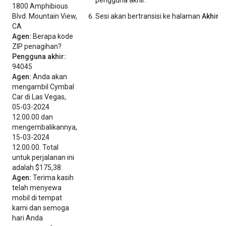
1800 Amphibious
Blvd. Mountain View,
Sesi akan bertransisi ke halaman
Akhiri 
CA
Agen:
Berapa kode
ZIP penagihan?
Pengguna akhir:
94045
Agen:
Anda akan
mengambil Cymbal
Car di Las Vegas,
05-03-2024
12.00.00 dan
mengembalikannya,
15-03-2024
12.00.00. Total
untuk perjalanan ini
adalah $175,38.
Agen:
Terima kasih
telah menyewa
mobil di tempat
kami dan semoga
hari Anda