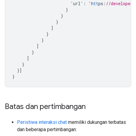
'url'
:
'h
tt
ps
:
//developers
}
}
}
]
}
}
]
}
]
}
}]
}
Batas dan pertimbangan
Peristiwa interaksi chat
memiliki dukungan terbatas
dan beberapa pertimbangan: