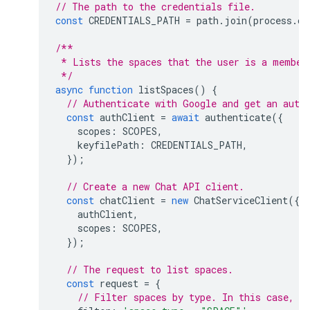
// The path to the credentials file.
const
CREDENTIALS_PATH
=
path
.
join
(
process
.
cw
/**
 * Lists the spaces that the user is a member
 */
async
function
listSpaces
()
{
// Authenticate with Google and get an auth
const
authClient
=
await
authenticate
({
scopes
:
SCOPES
,
keyfilePath
:
CREDENTIALS_PATH
,
});
// Create a new Chat API client.
const
chatClient
=
new
ChatServiceClient
({
authClient
,
scopes
:
SCOPES
,
});
// The request to list spaces.
const
request
=
{
// Filter spaces by type. In this case, w