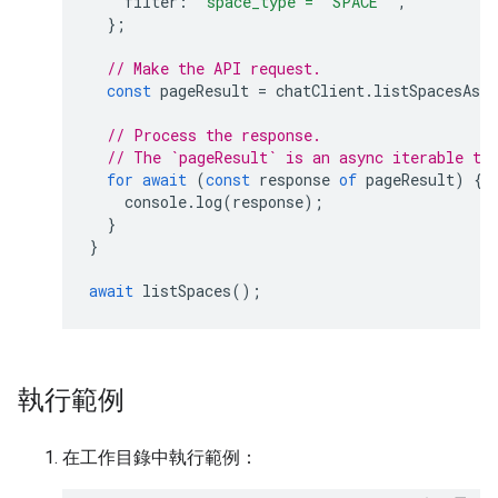
filter
:
'space_type = "SPACE"'
,
};
// Make the API request.
const
pageResult
=
chatClient
.
listSpacesAsyn
// Process the response.
// The `pageResult` is an async iterable th
for
await
(
const
response
of
pageResult
)
{
console
.
log
(
response
);
}
}
await
listSpaces
();
執行範例
在工作目錄中執行範例：