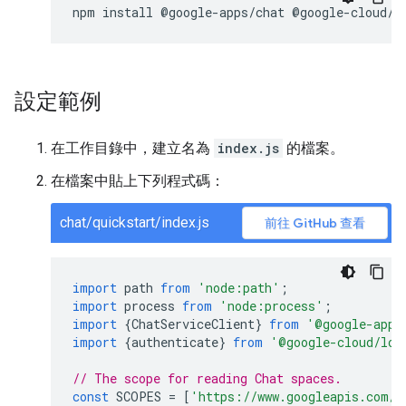
設定範例
在工作目錄中，建立名為
index.js
的檔案。
在檔案中貼上下列程式碼：
chat/quickstart/index.js
前往 GitHub 查看
import
path
from
'node:path'
;
import
process
from
'node:process'
;
import
{
ChatServiceClient
}
from
'@google-apps
import
{
authenticate
}
from
'@google-cloud/loc
// The scope for reading Chat spaces.
const
SCOPES
=
[
'https://www.googleapis.com/a