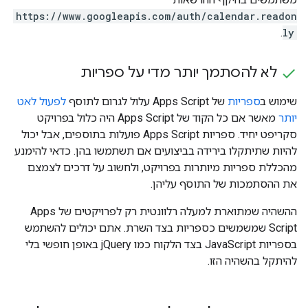
https://www.googleapis.com/auth/calendar.readon
.
ly
לא להסתמך יותר מדי על ספריות
שימוש ב
ספריות
של Apps Script עלול לגרום לתוסף
לפעול לאט
יותר
מאשר אם כל הקוד של Apps Script היה כלול בפרויקט
סקריפט יחיד. ספריות Apps Script פועלות בתוספים, אבל יכול
להיות שתיתקלו בירידה בביצועים אם תשתמשו בהן. כדאי להימנע
מהכללת ספריות מיותרות בפרויקט, ולחשוב על דרכים לצמצם
את ההסתמכות של התוסף עליהן.
ההשהיה שמתוארת למעלה רלוונטית רק לפרויקטים של Apps
Script שמשמשים כספריות בצד השרת. אתם יכולים להשתמש
בספריות JavaScript בצד הלקוח כמו jQuery באופן חופשי בלי
להיתקל בהשהיה הזו.