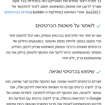
כך תוכלו ליצור מחדש את האובייקט הזה במהירות בכל פעם
שצריך לרענן את ממשק המשתמש. חשוב לזכור להתקשר אל
build()
אחרי השימוש במחלקות ה-builder ב
שירות הכרטיסים
.
לשמור על פשטות הכרטיסים
אם יש יותר מדי ווידג'טים בכרטיס מסוים, הוא יכול לתפוס יותר
מדי מקום במסך ולהיות פחות שימושי. כשקטעים גדולים של
כרטיסים מוצגים כרכיבי ממשק משתמש שניתן לכווץ, המידע
מוסתר מהמשתמש. כדאי לייעל את התוסף ולספק בדיוק את מה
שהמשתמש צריך, ולא יותר.
שימוש בכרטיסי שגיאה
יוצרים כרטיסים לתנאי שגיאה. אם התוסף שלכם יוצר שגיאה, הוא
צריך להציג כרטיס עם פרטי השגיאה והוראות לתיקון שלה, אם
אפשר. לדוגמה, אם התוסף לא הצליח להתחבר לשירות שאינו של
Google כי ההרשאה נכשלה, צריך להציג כרטיס עם ההודעה הזו
ולבקש מהמשתמש לאמת את פרטי החשבון שנעשה בהם שימוש.