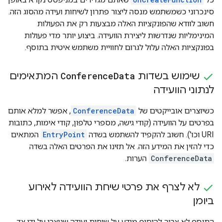
סינכרוני כשמשתמש מנסה ליצור פתרון לשיחות ועידה מהסוג הזה.
חשוב לוודא שהפונקציות האלה מבצעות רק את הפעולות
המינימליות שנדרשות ליצירת הוועידה. ביצוע יותר מדי פעולות
בפונקציות האלה עלול לגרום לחוויית משתמש איטית בתוסף.
שימוש בשדות
Data
Conference
המתאימים
לנתוני הוועידה
כשיוצרים אובייקטים של
ConferenceData
, אפשר למלא אותם
בפרטים על הוועידה (קודי גישה, מספרי טלפון, קודי אימות, כתובות
URI וכו'). חשוב להקפיד להשתמש בשדה
EntryPoint
המתאים
כדי להזין את המידע הזה. אל תזינו את הפרטים האלה בשדה
ConferenceData
הערות.
לא לצרף את פרטי שיחת הוועידה לאירוע
ביומן
התוסף לא צריך להוסיף מידע על שיחות ועידה שנוצרו על ידי צד