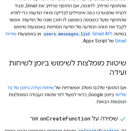
שהתוסף מרחיב. לדוגמה, אם התוסף מרחיב את Gmail, סביר
להניח שתצטרכו כמה אימיילים לבדיקה ומזהי הודעות כדי לוודא
שהתוסף פועל כמצופה כשמוצג לו תוכן שונה של הודעות. אפשר
לקבל את מזהה ההודעה של הודעה מסוימת באמצעות שימוש
בשיטה
Gmail API‏
users.messages.list
או באמצעות
שירות
Gmail
של Apps Script.
שיטות מומלצות לשימוש ביומן לשיחות
ועידה
אם התוסף שלכם משלב אפשרויות של
שיחות ועידה ביומן של צד
שלישי
ביומן Google, כדאי לפעול לפי שיטות העבודה המומלצות
הנוספות הבאות:
שמירה על
Function
Create
on
אור
כל
onCreateFunction
שאתם מגדירים במניפסט נקרא באופן