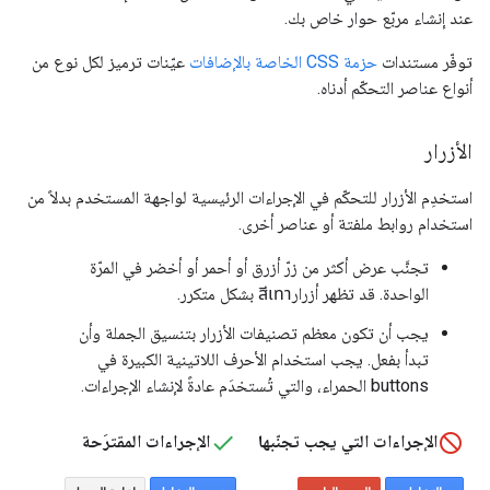
عند إنشاء مربّع حوار خاص بك.
توفّر مستندات
حزمة CSS الخاصة بالإضافات
عيّنات ترميز لكل نوع من
أنواع عناصر التحكّم أدناه.
الأزرار
استخدِم الأزرار للتحكّم في الإجراءات الرئيسية لواجهة المستخدم بدلاً من
استخدام روابط ملفتة أو عناصر أخرى.
تجنَّب عرض أكثر من زرّ أزرق أو أحمر أو أخضر في المرّة
الواحدة. قد تظهر أزرارสีเทา بشكل متكرر.
يجب أن تكون معظم تصنيفات الأزرار بتنسيق الجملة وأن
تبدأ بفعل. يجب استخدام الأحرف اللاتينية الكبيرة في
buttons الحمراء، والتي تُستخدَم عادةً لإنشاء الإجراءات.
الإجراءات التي يجب تجنّبها
الإجراءات المقترَحة