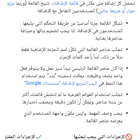
تحصل كل إضافة على مكان في
قائمة الإضافات
. تتيح القائمة (وربما
مربّع
حوار أو شريط جانبي
) للمستخدمين التفاعل مع الإضافة.
تشكّل القائمة جزءًا أساسيًا من طريقة التحكّم التي يتّبعها
المستخدمون في الإضافة، لذا يجب تصميم بنائها وصياغة
عناصرها بعناية.
تجنَّب عناصر القائمة التي تكرّر اسم الحزمة الإضافية فقط.
بدلاً من ذلك، ابدأ بأحد كلمات الإجراء.
إذا كان عنصر القائمة الرئيسي يبدأ سير عمل ولا يتوفّر فعل
واحد يصف وظيفته، يمكنك تسميته "بدء". يتم استخدام
هذا النمط في
البدء السريع لإضافة "مستندات Google"
.
تجنَّب استخدام القوائم الفرعية ما لم تتضمّن قائمتك أكثر
من ستة عناصر. ويمكن أن تكون دقيقة ويصعب اختيارها.
يجب وصف المهمة، وليس مكوّن واجهة المستخدم الذي
يعرضه عنصر القائمة.
الإجراءات التي يجب تجنّبها
الإجراءات المقترَحة