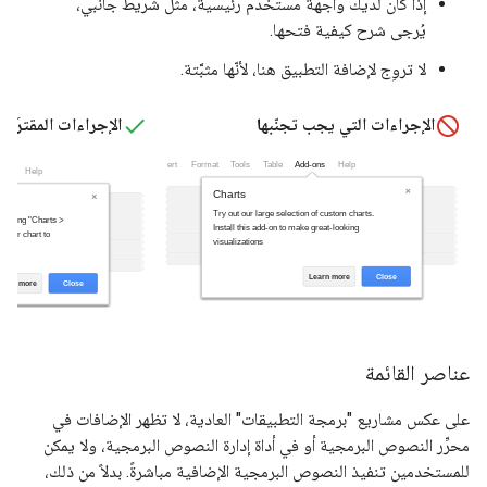
إذا كان لديك واجهة مستخدم رئيسية، مثل شريط جانبي،
يُرجى شرح كيفية فتحها.
لا تروِج لإضافة التطبيق هنا، لأنّها مثبَّتة.
الإجراءات التي يجب تجنّبها
الإجراءات المقترَحة
عناصر القائمة
على عكس مشاريع "برمجة التطبيقات" العادية، لا تظهر الإضافات في
محرِّر النصوص البرمجية أو في أداة إدارة النصوص البرمجية، ولا يمكن
للمستخدمين تنفيذ النصوص البرمجية الإضافية مباشرةً. بدلاً من ذلك،