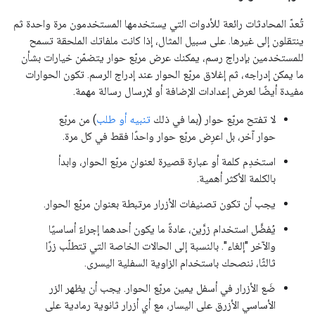
تُعدّ المحادثات رائعة للأدوات التي يستخدمها المستخدمون مرة واحدة ثم
ينتقلون إلى غيرها. على سبيل المثال، إذا كانت ملفاتك الملحقة تسمح
للمستخدمين بإدراج رسم، يمكنك عرض مربّع حوار يتضمّن خيارات بشأن
ما يمكن إدراجه، ثم إغلاق مربّع الحوار عند إدراج الرسم. تكون الحوارات
مفيدة أيضًا لعرض إعدادات الإضافة أو لإرسال رسالة مهمة.
لا تفتح مربّع حوار (بما في ذلك
تنبيه أو طلب
) من مربّع
حوار آخر، بل اعرِض مربّع حوار واحدًا فقط في كل مرة.
استخدِم كلمة أو عبارة قصيرة لعنوان مربّع الحوار، وابدأ
بالكلمة الأكثر أهمية.
يجب أن تكون تصنيفات الأزرار مرتبطة بعنوان مربّع الحوار.
يُفضَّل استخدام زرَّين، عادةً ما يكون أحدهما إجراءً أساسيًا
والآخر "إلغاء". بالنسبة إلى الحالات الخاصة التي تتطلّب زرًا
ثالثًا، ننصحك باستخدام الزاوية السفلية اليسرى.
ضَع الأزرار في أسفل يمين مربّع الحوار. يجب أن يظهر الزر
الأساسي الأزرق على اليسار، مع أي أزرار ثانوية رمادية على