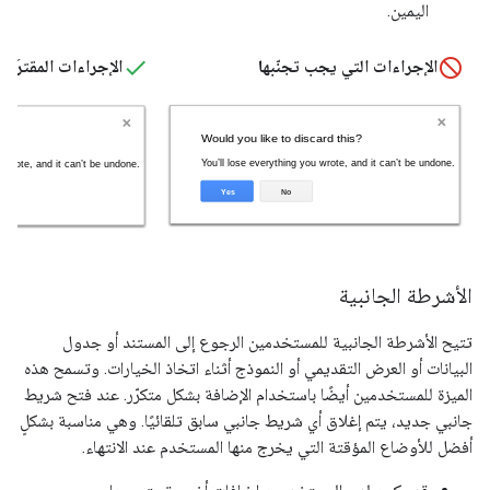
اليمين.
الإجراءات التي يجب تجنّبها
الإجراءات المقترَحة
الأشرطة الجانبية
تتيح الأشرطة الجانبية للمستخدمين الرجوع إلى المستند أو جدول
البيانات أو العرض التقديمي أو النموذج أثناء اتخاذ الخيارات. وتسمح هذه
الميزة للمستخدمين أيضًا باستخدام الإضافة بشكل متكرّر. عند فتح شريط
جانبي جديد، يتم إغلاق أي شريط جانبي سابق تلقائيًا. وهي مناسبة بشكلٍ
أفضل للأوضاع المؤقتة التي يخرج منها المستخدم عند الانتهاء.