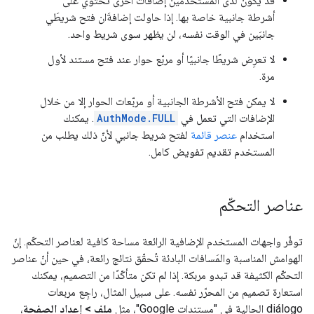
قد يكون لدى المستخدمين إضافات أخرى تحتوي على
أشرطة جانبية خاصة بها. إذا حاولت إضافةَان فتح شريطَي
جانبَين في الوقت نفسه، لن يظهر سوى شريط واحد.
لا تعرِض شريطًا جانبيًا أو مربّع حوار عند فتح مستند لأول
مرة.
لا يمكن فتح الأشرطة الجانبية أو مربّعات الحوار إلا من خلال
الإضافات التي تعمل في
AuthMode.FULL
. يمكنك
استخدام
عنصر قائمة
لفتح شريط جانبي لأنّ ذلك يطلب من
المستخدم تقديم تفويض كامل.
عناصر التحكّم
توفّر واجهات المستخدم الإضافية الرائعة مساحة كافية لعناصر التحكّم. إنّ
الهوامش المناسبة والمَسافات البادئة تُحقّق نتائج رائعة، في حين أنّ عناصر
التحكّم الكثيفة قد تبدو مربكة. إذا لم تكن متأكّدًا من التصميم، يمكنك
استعارة تصميم من المحرّر نفسه. على سبيل المثال، راجِع مربعات
diálogo الحالية في "مستندات Google"، مثل
ملف > إعداد الصفحة
،