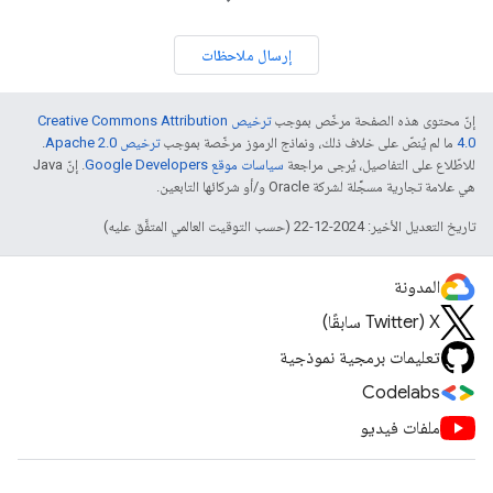
إرسال ملاحظات
إنّ محتوى هذه الصفحة مرخّص بموجب
ترخيص Creative Commons Attribution
4.0‏
ما لم يُنصّ على خلاف ذلك، ونماذج الرموز مرخّصة بموجب
ترخيص Apache 2.0‏
.
للاطّلاع على التفاصيل، يُرجى مراجعة
سياسات موقع Google Developers‏
. إنّ Java
هي علامة تجارية مسجَّلة لشركة Oracle و/أو شركائها التابعين.
تاريخ التعديل الأخير: 2024-12-22 (حسب التوقيت العالمي المتفَّق عليه)
المدونة
‫X ‏(Twitter سابقًا)
تعليمات برمجية نموذجية
Codelabs
ملفات فيديو