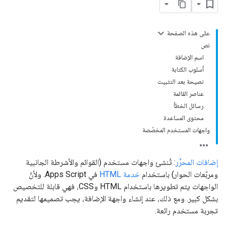
على هذه الصفحة
نص
اسم الإضافة
أسلوب الكتابة
نصيحة بعد التثبيت
عناصر القائمة
رسائل الخطأ
محتوى المساعدة
واجهات المستخدم المخصّصة
إضافات المحرِّر
: تُنشئ واجهات مستخدم (القوائم والأشرطة الجانبية
ومربّعات الحوار) باستخدام
خدمة HTML
في Apps Script. ولأنّ
الواجهات يتم تطويرها باستخدام HTML وCSS، فهي قابلة للتخصيص
بشكل كبير. ومع ذلك، عند إنشاء واجهة الإضافة، يجب تصميمها لتقديم
تجربة مستخدم رائعة.