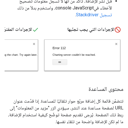
قبل نشر الإضافة، تأكَّد من أنّها لا تسجِّل معلومات تصحيح
الأخطاء فيconsole JavaScript، واستخدِم بدلاً من ذلك
تسجيل Stackdriver
.
الإجراءات التي يجب تجنّبها
الإجراءات المقترَحة
محتوى المساعدة
تتضمّن قائمة كل إضافة مربّع حوار تلقائيًا للمساعدة. إذا قدّمت عنوان
URL لصفحة مساعدة عند النشر، سيؤدي الزر "مزيد من المعلومات" إلى
ربط تلك الصفحة. يُرجى تقديم صفحة توضّح كيفية استخدام الإضافة،
ما لم تكن الإضافة واضحة من تلقاء نفسها.