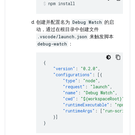
npm
install
创建并配置名为
Debug Watch
的启
动，通过在根目录中创建文件
.vscode/launch.json
来触发脚本
debug-watch
：
{
"version"
:
"0.2.0"
,
"configurations"
:
[{
"type"
:
"node"
,
"request"
:
"launch"
,
"name"
:
"Debug Watch"
,
"cwd"
:
"${workspaceRoot}"
,
"runtimeExecutable"
:
"npm"
,
"runtimeArgs"
:
[
"run-script"
,
}]
}