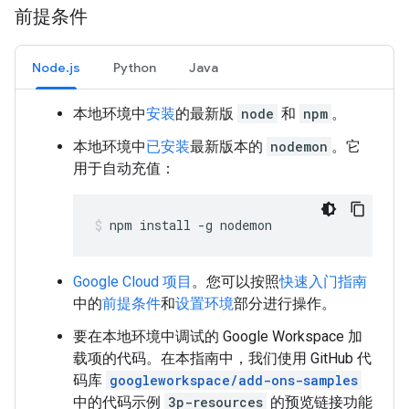
前提条件
Node.js
Python
Java
本地环境中
安装
的最新版
node
和
npm
。
本地环境中
已安装
最新版本的
nodemon
。它
用于自动充值：
npm
install
-g
nodemon
Google Cloud 项目
。您可以按照
快速入门指南
中的
前提条件
和
设置环境
部分进行操作。
要在本地环境中调试的 Google Workspace 加
载项的代码。在本指南中，我们使用 GitHub 代
码库
googleworkspace/add-ons-samples
中的代码示例
3p-resources
的预览链接功能