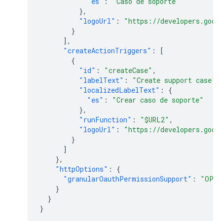
"es"
:
"Caso de soporte"
},
"logoUrl"
:
"https://developers.goog
}
],
"createActionTriggers"
:
[
{
"id"
:
"createCase"
,
"labelText"
:
"Create support case"
,
"localizedLabelText"
:
{
"es"
:
"Crear caso de soporte"
},
"runFunction"
:
"$URL2"
,
"logoUrl"
:
"https://developers.goog
}
]
},
"httpOptions"
:
{
"granularOauthPermissionSupport"
:
"OPT
}
}
}