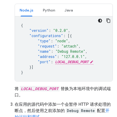
Node.js
Python
Java
{
"version"
:
"0.2.0"
,
"configurations"
:
[{
"type"
:
"node"
,
"request"
:
"attach"
,
"name"
:
"Debug Remote"
,
"address"
:
"127.0.0.1"
,
"port"
:
LOCAL_DEBUG_PORT
}]
}
将
LOCAL_DEBUG_PORT
替换为本地环境中的调试端
口。
在应用的源代码中添加一个会暂停 HTTP 请求处理的
断点，然后使用之前添加的
Debug Remote
配置
开
始运行和调试
。