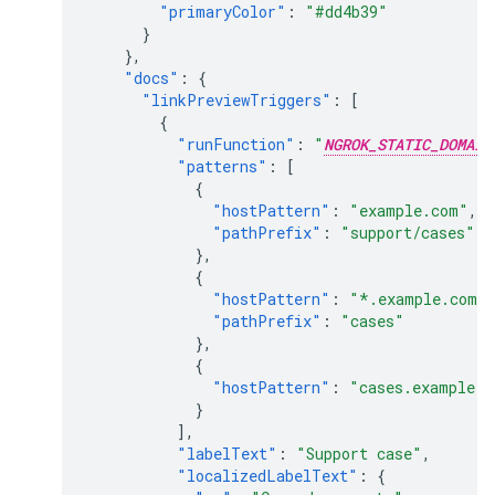
"primaryColor"
:
"#dd4b39"
}
},
"docs"
:
{
"linkPreviewTriggers"
:
[
{
"runFunction"
:
"
NGROK_STATIC_DOMAIN
"patterns"
:
[
{
"hostPattern"
:
"example.com"
,
"pathPrefix"
:
"support/cases"
},
{
"hostPattern"
:
"*.example.com"
"pathPrefix"
:
"cases"
},
{
"hostPattern"
:
"cases.example.c
}
],
"labelText"
:
"Support case"
,
"localizedLabelText"
:
{