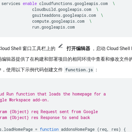
services
enable
cloudfunctions.googleapis.com
\
cloudbuild.googleapis.com
\
gsuiteaddons.googleapis.com
\
compute.googleapis.com
\
loud Shell 窗口工具栏上的
打开编辑器
，启动 Cloud Shell 
码编辑器提供了在构建和部署项目的相同环境中查看和修改文件
中，使用以下示例代码创建文件
function.js
：
ud Run function that loads the homepage for a
gle Workspace add-on.
ram {Object} req Request sent from Google
ram {Object} res Response to send back
s
.
loadHomePage
=
function
addonsHomePage
(
req
,
res
)
{