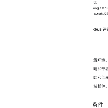
设置环境
开发 Google Workspace 插件
在 Google 
概览
配置 OAuth
快速入门
Apps Script
使用 Node.js
Node
.
js
清单
范围
目标
使用 HTTP 端点进行构建
制作卡片
扩展 Gmail
设置环境
扩展 Google 日历
创建和部署 
扩展 Google 云端硬盘
扩展 Google 编辑器
创建和部
扩展 Google Chat
安装插件
延长 Google Meet 会议时间
延长 Google Workspace Studio 订
阅
前提条件