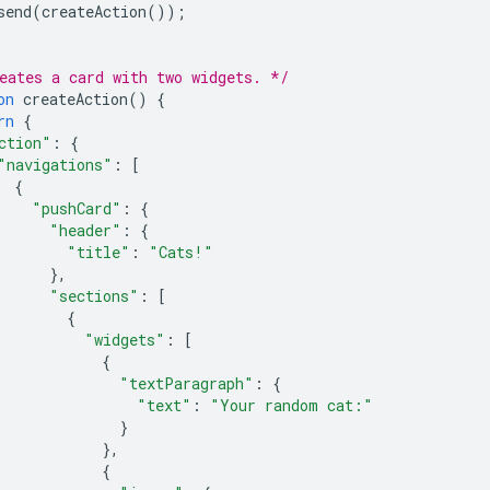
send
(
createAction
());
eates a card with two widgets. */
on
createAction
()
{
rn
{
ction"
:
{
"navigations"
:
[
{
"pushCard"
:
{
"header"
:
{
"title"
:
"Cats!"
},
"sections"
:
[
{
"widgets"
:
[
{
"textParagraph"
:
{
"text"
:
"Your random cat:"
}
},
{