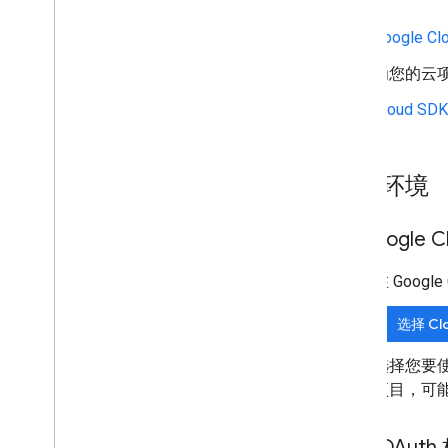
将你的插件与第三方服务相关联
测试和调试
Google C
查询错误日志
为您的云
最佳实践
限制
Cloud SDK
术语库
升级旧版插件
设置环境
在 Googl
开发编辑器插件
概览
在 Googl
快速入门
授权生命周期
选择 Cl
清单
范围
选择您要使用
构建 HTML 接口
项目，可
扩展 Google 表格
扩展 Google 文档
配置 OAut