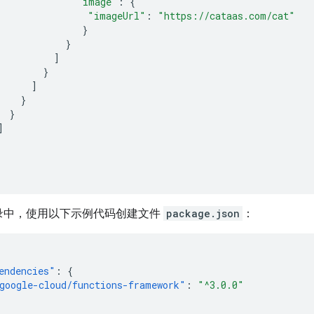
"image"
:
{
"imageUrl"
:
"https://cataas.com/cat"
}
}
]
}
]
}
}
]
录中，使用以下示例代码创建文件
package.json
：
endencies"
:
{
google-cloud/functions-framework"
:
"^3.0.0"