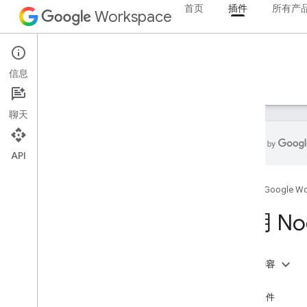
首页
插件
所有产
Workspace
Add-ons
信息
概览
指南
参考文档
示例
支持
聊天
API
插件概览
首页
Google W
插件类型
安装插件并向其授权
使用 No
打开和使用插件
开始使用
本页内容
在 Google Workspace 上开发
目标
配置 OAuth 权限请求
前提条件