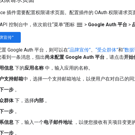
rkspace 插件需要配置权限请求页面。配置插件的 OAuth 权限请求
menu
le API 控制台中，依次前往“菜单”图标
>
Google Auth 平台
>
牌宣传”
 Google Auth 平台，则可以在
“品牌宣传”
、
“受众群体”
和
“数
您看到一条消息，指出
尚未配置 Google Auth 平台
，请点击
开始
用信息
下的
应用名称
中，输入应用的名称。
户支持邮箱
中，选择一个支持邮箱地址，以便用户在对自己的同
下一步
。
众群体
下，选择
内部
。
下一步
。
系信息
下，输入一个
电子邮件地址
，以便您接收有关项目变更
下一步
。