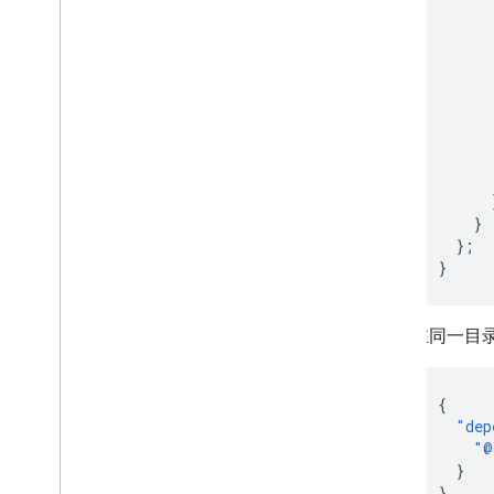
}
};
}
在同一目
{
"dep
"@
}
}