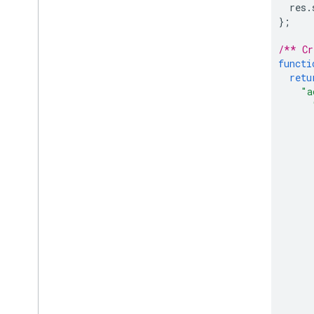
res
.
};
/** Cr
functi
retu
"a