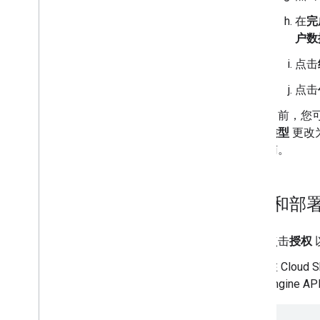
在
完
户数
点击
点击
目前，您可
类型
更改
南。
创建和部署 C
点击
授权
以
在 Cloud 
Engine AP