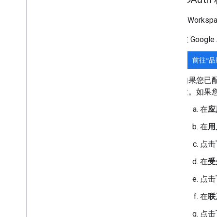
扩展 Google 幻灯片
扩展 Google 表单
Google Wo
测试您的插件
在 Goog
最佳实践
前往“品
限制
如果您已配置
发布插件
置。如果
概览
在
应
更新已发布的插件
在
用
点击
在
受
点击
在
联
点击