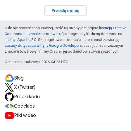
Prześlij opinię
O ile nie stwierdzono inaczej, treść tej strony jest objęta
licencją Creative
Commons – uznanie autorstwa 4.0
, a fragmenty kodu są dostępne na
licencji Apache 2.0
. Szczegółowe informacje na ten temat zawierają
zasady dotyczące witryny Google Developers
. Java jest zastrzeżonym
znakiem towarowym firmy Oracle i jej podmiotów stowarzyszonych.
Ostatnia aktualizacja: 2026-04-23 UTC.
Blog
X (Twitter)
Próbki kodu
Codelabs
Pliki wideo