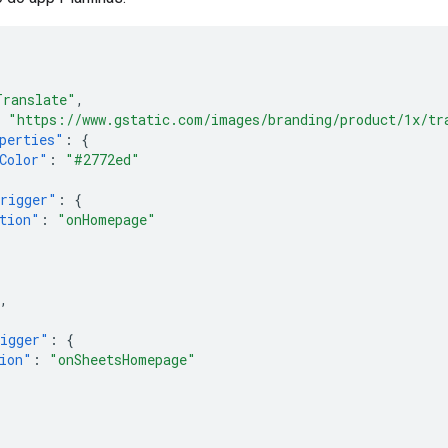
Translate"
,
"https://www.gstatic.com/images/branding/product/1x/tr
perties"
:
{
Color"
:
"#2772ed"
rigger"
:
{
tion"
:
"onHomepage"
,
igger"
:
{
ion"
:
"onSheetsHomepage"