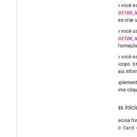
Ciclo de vida da autorização
Se você e
Manifesto
EDITOR_
Escopos
para criar
Criar interfaces HTML
Estender o Planilhas Google
Se você u
Ampliar o Documentos Google
EDITOR_
Ampliar o Apresentações Google
informaçõ
Estender o Formulários Google
Se você es
Testar o complemento
escopo
h
mais info
Práticas recomendadas
Restrições
Implemente
como cliq
Publicar um complemento
Visão geral
Páginas inici
Atualizar um complemento publicado
Você precisa for
um único
Card