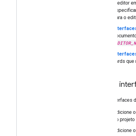
Extender o Google Meet
o editor e
Ampliar o Google Workspace
especifica
Studio
para o edi
Conectar o complemento a serviços de
Interface
terceiros
documento
Testar e depurar
EDITOR_
Registros de erros de consulta
Interfaces
Práticas recomendadas
cards que
Restrições
Glossário
Criar inte
Fazer upgrade dos complementos
legados
Crie interfaces 
Desenvolver complementos do
Adicione 
editor
do projeto
Visão geral
Guias de início rápido
Adicione 