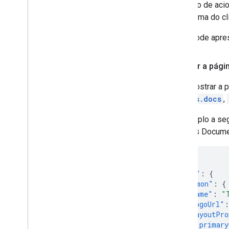
A função de aci
plataforma do cl
Você pode apres
Mostrar a pági
Para mostrar a 
addOns.docs
,
O exemplo a seg
os apps Documen
{
"addOns"
:
{
"common"
:
{
"name"
:
"
"logoUrl"
:
"layoutPro
"primary