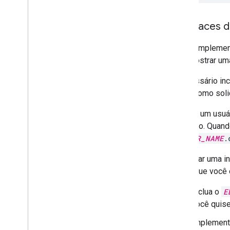
Interfaces 
Se o complemen
para mostrar uma
É necessário inc
saber como soli
Quando um usuá
acionado. Quando
EDITOR_NAME
.
Para criar uma i
editor que você 
Inclua o
E
você quise
Implement