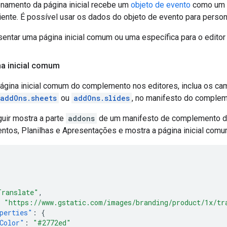
onamento da página inicial recebe um
objeto de evento
como um p
iente. É possível usar os dados do objeto de evento para personal
entar uma página inicial comum ou uma específica para o edito
na inicial comum
página inicial comum do complemento nos editores, inclua os ca
addOns.sheets
ou
addOns.slides
, no manifesto do complem
uir mostra a parte
addons
de um manifesto de complemento d
tos, Planilhas e Apresentações e mostra a página inicial comu
Translate"
,
"https://www.gstatic.com/images/branding/product/1x/tr
perties"
:
{
Color"
:
"#2772ed"