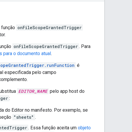
a função
onFileScopeGrantedTrigger
or.
função
onFileScopeGrantedTrigger
. Para
os para o documento atual
.
copeGrantedTrigger.runFunction
é
ual especificada pelo campo
complemento.
Substitua
EDITOR_NAME
pelo app host do
gger
:
a do Editor no manifesto. Por exemplo, se
à seção
"sheets"
.
ntedTrigger
. Essa função aceita um
objeto