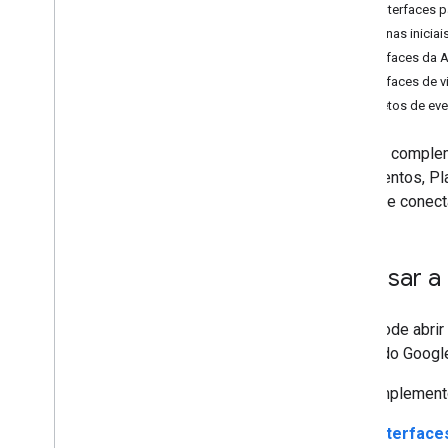
Criar interfaces
Desenvolver complementos do
Páginas iniciai
Google Workspace
Interfaces da 
Visão geral
Interfaces de v
Guias de início rápido
Objetos de ev
Manifestos
Escopos
Com os compleme
Criar usando endpoints HTTP
Documentos, Pla
Criar cards
tarefas e conect
Estender o Gmail
Ampliar o Google Agenda
Ampliar o Google Drive
Acessar a
Ampliar Editores do Google
Visão geral
Você pode abrir
Interfaces do Build Editor
rápido do Googl
Ações do editor
Um complemento 
Criar ícones inteligentes
Ampliar o Google Chat
Interfaces