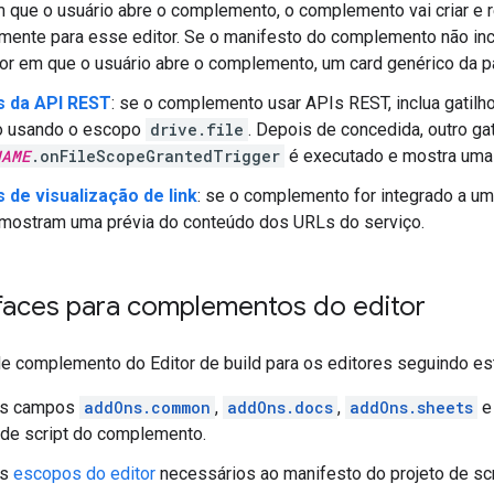
m que o usuário abre o complemento, o complemento vai criar e 
mente para esse editor. Se o manifesto do complemento não inc
tor em que o usuário abre o complemento, um card genérico da p
s da API REST
: se o complemento usar APIs REST, inclua gatilh
 usando o escopo
drive.file
. Depois de concedida, outro g
NAME
.onFileScopeGrantedTrigger
é executado e mostra uma i
 de visualização de link
: se o complemento for integrado a um 
 mostram uma prévia do conteúdo dos URLs do serviço.
rfaces para complementos do editor
de complemento do Editor de build para os editores seguindo es
os campos
addOns.common
,
addOns.docs
,
addOns.sheets
 de script do complemento.
os
escopos do editor
necessários ao manifesto do projeto de scr