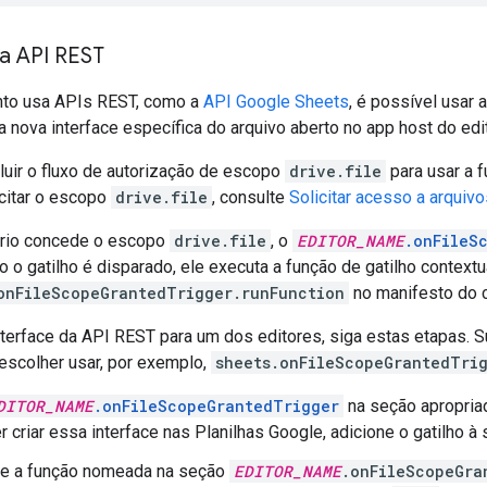
da API REST
to usa APIs REST, como a
API Google Sheets
, é possível usar 
 nova interface específica do arquivo aberto no app host do edit
luir o fluxo de autorização de escopo
drive.file
para usar a 
citar o escopo
drive.file
, consulte
Solicitar acesso a arquiv
rio concede o escopo
drive.file
, o
EDITOR_NAME
.onFileS
 o gatilho é disparado, ele executa a função de gatilho context
onFileScopeGrantedTrigger.runFunction
no manifesto do 
nterface da API REST para um dos editores, siga estas etapas. 
escolher usar, por exemplo,
sheets.onFileScopeGrantedTri
DITOR_NAME
.onFileScopeGrantedTrigger
na seção apropriad
r criar essa interface nas Planilhas Google, adicione o gatilho 
e a função nomeada na seção
EDITOR_NAME
.onFileScopeGra