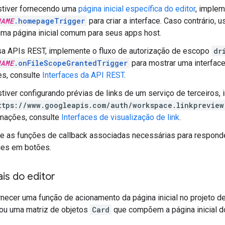
stiver fornecendo uma
página inicial específica do editor
, implem
NAME
.homepageTrigger
para criar a interface. Caso contrário, 
 uma página inicial comum para seus apps host.
sa APIs REST, implemente o fluxo de autorização de escopo
dr
NAME
.onFileScopeGrantedTrigger
para mostrar uma interface
es, consulte
Interfaces da API REST
.
tiver configurando prévias de links de um serviço de terceiros,
ttps://www.googleapis.com/auth/workspace.linkpreview
rmações, consulte
Interfaces de visualização de link
.
 as funções de callback associadas necessárias para responder
ues em botões.
ais do editor
necer uma função de acionamento da página inicial no projeto d
ou uma matriz de objetos
Card
que compõem a página inicial 