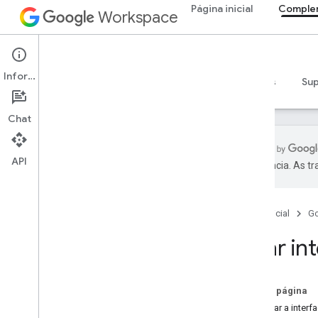
Página inicial
Comple
Workspace
Add-ons
Informações
Visão geral
Guias
Referência
Exemplos
Su
Chat
API
preferência. As t
Visão geral de complementos
Tipos de complementos
Página inicial
G
Instalar e autorizar complementos
Abrir e usar complementos
Criar in
Começar
Desenvolver no Google Workspace
Nesta página
Configurar a permissão do OAuth
Acessar a inter