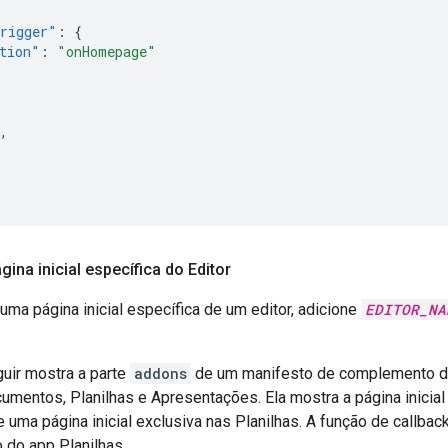
rigger"
:
{
tion"
:
"onHomepage"
,
ina inicial específica do Editor
uma página inicial específica de um editor, adicione
EDITOR_NA
uir mostra a parte
addons
de um manifesto de complemento d
cumentos, Planilhas e Apresentações. Ela mostra a página inic
uma página inicial exclusiva nas Planilhas. A função de callbac
o do app Planilhas.