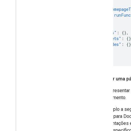
},
"homepageT
"runFunc
}
},
"docs"
:
{},
"sheets"
:
{}
"slides"
:
{}
}
}
Mostrar uma pág
Para apresentar 
complemento.
O exemplo a seg
ativado para Do
Apresentações e 
inicial específic