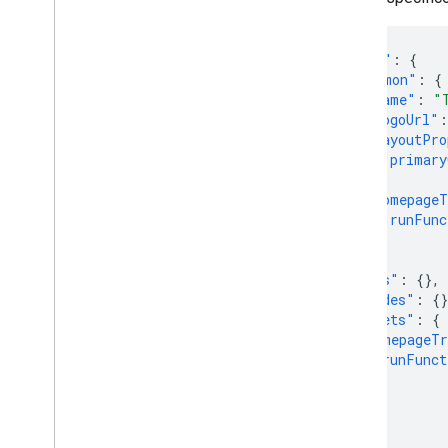
"addOns"
:
{
"common"
:
{
"name"
:
"
"logoUrl"
:
"layoutPro
"primary
},
"homepageT
"runFunc
}
},
"docs"
:
{},
"slides"
:
{}
"sheets"
:
{
"homepageTr
"runFunct
},
}
}