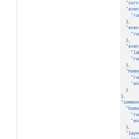
"
curr
"
even
"
ru
},
"
even
"
ru
},
"
even
"
la
"
ru
},
"
home
"
ru
"
en
}
},
"
common
"
home
"
ru
"
en
},
"
layo