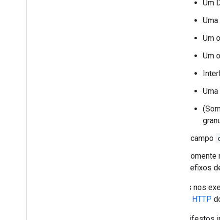
Um D
Uma 
Um o
Um o
Inte
Uma 
(Som
granu
O campo
(Somente 
prefixos 
Os links nos ex
Script
e
HTTP
do
Os manifestos 