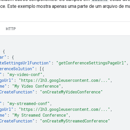
e. Este exemplo mostra apenas uma parte de um arquivo de man
HTTP
:
{
ar
"
:
{
teSettingsUrlFunction
"
:
"getConferenceSettingsPageUrl"
,
erenceSolution
"
:
[{
"
:
"my-video-conf"
,
goUrl
"
:
"https://lh3.googleusercontent.com/..."
,
me
"
:
"My Video Conference"
,
CreateFunction
"
:
"onCreateMyVideoConference"
"
:
"my-streamed-conf"
,
goUrl
"
:
"https://lh3.googleusercontent.com/..."
,
me
"
:
"My Streamed Conference"
,
CreateFunction
"
:
"onCreateMyStreamedConference"