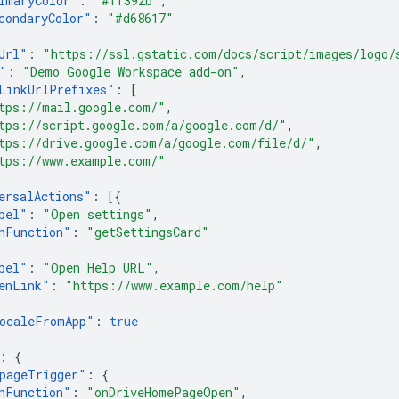
imaryColor
"
:
"#ff392b"
,
condaryColor
"
:
"#d68617"
Url
"
:
"https://ssl.gstatic.com/docs/script/images/logo/
"
:
"Demo Google Workspace add-on"
,
LinkUrlPrefixes
"
:
[
tps://mail.google.com/"
,
tps://script.google.com/a/google.com/d/"
,
tps://drive.google.com/a/google.com/file/d/"
,
tps://www.example.com/"
ersalActions
"
:
[{
bel
"
:
"Open settings"
,
nFunction
"
:
"getSettingsCard"
bel
"
:
"Open Help URL"
,
enLink
"
:
"https://www.example.com/help"
ocaleFromApp
"
:
true
:
{
pageTrigger
"
:
{
nFunction
"
:
"onDriveHomePageOpen"
,