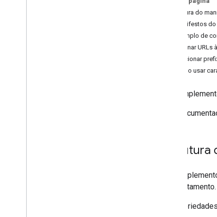
Nesta página
Estrutura do ma
Desenvolver complementos do
Google Workspace
Manifestos do
Visão geral
Exemplo de co
Guias de início rápido
Adicionar URLs à
Manifestos
Adicionar pref
Escopos
Como usar cara
Criar usando endpoints HTTP
Criar cards
Um complemento
Estender o Gmail
Esta documentaç
Ampliar o Google Agenda
Ampliar o Google Drive
Ampliar Editores do Google
Estrutura
Ampliar o Google Chat
Extender o Google Meet
Ampliar o Google Workspace
Os complementos
Studio
comportamento.
Conectar o complemento a serviços de
As propriedade
terceiros