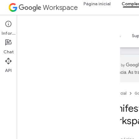
Página inicial
Comple
Workspace
Add-ons
Informações
Visão geral
Guias
Referência
Exemplos
Su
Chat
API
preferência. As t
Visão geral de complementos
Tipos de complementos
Página inicial
G
Instalar e autorizar complementos
Abrir e usar complementos
Manifes
Worksp
Começar
Desenvolver no Google Workspace
Configurar a permissão do OAuth