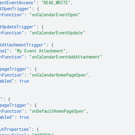
entEventAccess
"
:
"READ_WRITE"
,
tOpenTrigger
"
:
{
nFunction
"
:
"onCalendarEventOpen"
tUpdateTrigger
"
:
{
nFunction
"
:
"onCalendarEventUpdate"
tAttachmentTrigger
"
:
{
bel
"
:
"My Event Attachment"
,
nFunction
"
:
"onCalendarEventAddAttachment"
pageTrigger
"
:
{
nFunction
"
:
"onCalendarHomePageOpen"
,
abled
"
:
true
"
:
{
pageTrigger
"
:
{
nFunction
"
:
"onDefaultHomePageOpen"
,
abled
"
:
true
utProperties
"
:
{