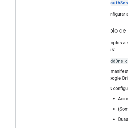
Ampliar o Documentos Google
oauthSco
Ampliar o Apresentações Google
Para configurar
Estender o Formulários Google
Testar o complemento
Exemplo de 
Práticas recomendadas
Restrições
Os exemplos a s
aspectos:
Publicar um complemento
addOns.c
Visão geral
Atualizar um complemento publicado
O manifest
Google Dri
As config
Acio
(Som
Duas