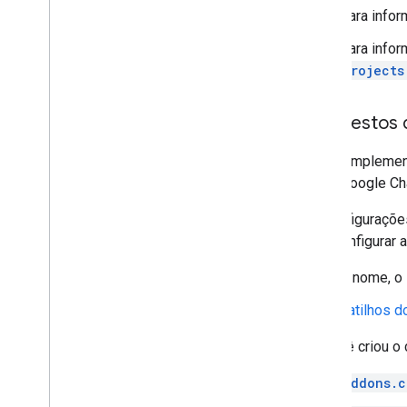
Testar e depurar
Para infor
Registros de erros de consulta
Para info
Práticas recomendadas
projects
Restrições
Glossário
Manifestos 
Fazer upgrade dos complementos
legados
Se o complemen
a API Google Ch
As configuraçõe
Desenvolver complementos do
editor
para configurar 
Visão geral
O nome, o 
Guias de início rápido
Ciclo de vida da autorização
Gatilhos d
Manifesto
Escopos
Se você criou o
Criar interfaces HTML
addons.c
Estender o Planilhas Google