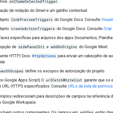
rive
onItemsSelectedTrigger
.
ação de redação do Gmail e um gatilho contextual.
bjeto
linkPreviewTriggers
do Google Docs. Consulte
Visual
bjeto
createActionTriggers
do Google Docs. Consulte
Criar
rfaces específicas para arquivos dos apps Documentos, Planilh
opção de
sidePanelUri
e
addOnOrigins
do Google Meet.
ente HTTP) Dois
HttpOptions
para enviar um cabeçalho de au
lar.
oauthScopes
define os escopos de autorização do projeto.
no Google Apps Script) O
urlFetchWhitelist
garante que os 
de URL HTTPS especificados. Consulte
URLs da lista de permis
emplos redirecionam para descrições de campos na referência
 Google Workspace.
incluem outros componentes. Os campos em
addOns
estão dir