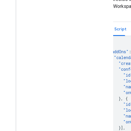
Google Workspac
só.
Apps Script
{
"
addOns
"
"
calend
"
crea
"
conf
"
id
"
lo
"
na
"
on
},
{
"
id
"
lo
"
na
"
on
}],