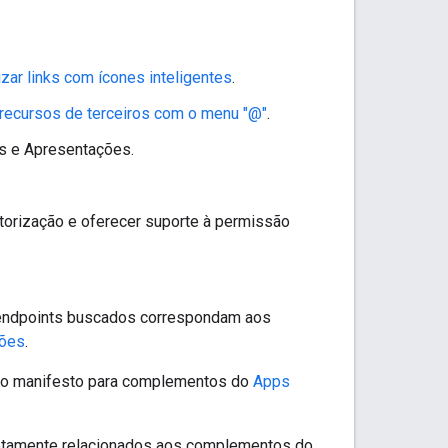
izar links com ícones inteligentes
.
 recursos de terceiros com o menu "@"
.
as e Apresentações.
torização e oferecer suporte à permissão
endpoints buscados correspondam aos
sões
.
 do manifesto para complementos do
Apps
etamente relacionados aos complementos do