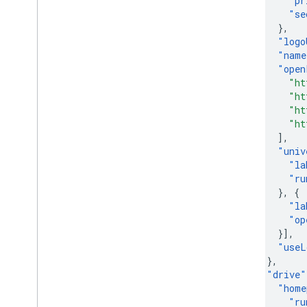
"
pr
"
se
},
"
logo
"
name
"
open
"ht
"ht
"ht
"ht
],
"
univ
"
la
"
ru
},
{
"
la
"
op
}],
"
useL
},
"
drive
"
"
home
"
ru