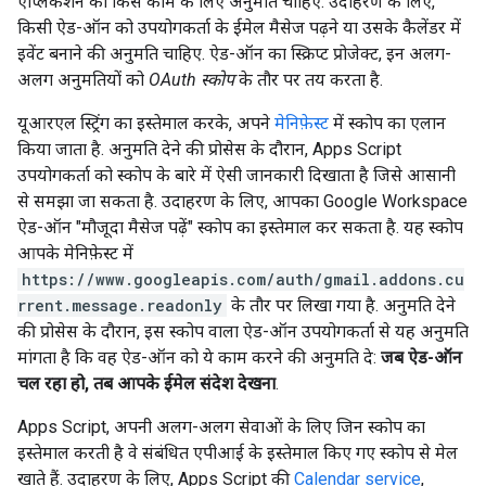
ऐप्लिकेशन को किस काम के लिए अनुमति चाहिए. उदाहरण के लिए,
किसी ऐड-ऑन को उपयोगकर्ता के ईमेल मैसेज पढ़ने या उसके कैलेंडर में
इवेंट बनाने की अनुमति चाहिए. ऐड-ऑन का स्क्रिप्ट प्रोजेक्ट, इन अलग-
अलग अनुमतियों को
OAuth स्कोप
के तौर पर तय करता है.
यूआरएल स्ट्रिंग का इस्तेमाल करके, अपने
मेनिफ़ेस्ट
में स्कोप का एलान
किया जाता है. अनुमति देने की प्रोसेस के दौरान, Apps Script
उपयोगकर्ता को स्कोप के बारे में ऐसी जानकारी दिखाता है जिसे आसानी
से समझा जा सकता है. उदाहरण के लिए, आपका Google Workspace
ऐड-ऑन "मौजूदा मैसेज पढ़ें" स्कोप का इस्तेमाल कर सकता है. यह स्कोप
आपके मेनिफ़ेस्ट में
https://www.googleapis.com/auth/gmail.addons.cu
rrent.message.readonly
के तौर पर लिखा गया है. अनुमति देने
की प्रोसेस के दौरान, इस स्कोप वाला ऐड-ऑन उपयोगकर्ता से यह अनुमति
मांगता है कि वह ऐड-ऑन को ये काम करने की अनुमति दे:
जब ऐड-ऑन
चल रहा हो, तब आपके ईमेल संदेश देखना
.
Apps Script, अपनी अलग-अलग सेवाओं के लिए जिन स्कोप का
इस्तेमाल करती है वे संबंधित एपीआई के इस्तेमाल किए गए स्कोप से मेल
खाते हैं. उदाहरण के लिए, Apps Script की
Calendar service
,