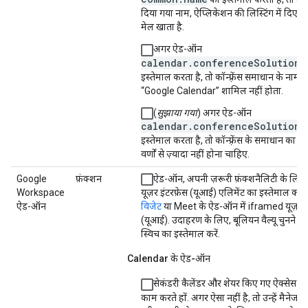
दिया गया नाम, ऐप्लिकेशन की लिस्टिंग में दिए ग
मेल खाता है.
अगर ऐड-ऑन
calendar.conferenceSolution
क
इस्तेमाल करता है, तो कॉन्फ़्रेंस समाधान के नाम में
“Google Calendar” शामिल नहीं होता.
(
सुझाया गया
) अगर ऐड-ऑन
calendar.conferenceSolution
क
इस्तेमाल करता है, तो कॉन्फ़्रेंस के समाधान का न
वर्णों से ज़्यादा नहीं होना चाहिए.
Google
फ़ंक्शन
ऐड-ऑन, अपनी ज़रूरी फ़ंक्शनैलिटी के लिए
Workspace
यूज़र इंटरफ़ेस (यूआई) एलिमेंट का इस्तेमाल करता 
ऐड-ऑन
विजेट
या Meet के ऐड-ऑन में iframed यूज़र इ
(यूआई). उदाहरण के लिए, बूलियन वैल्यू चुनने के
स्विच का इस्तेमाल करें.
Calendar के ऐड-ऑन
सेकंडरी कैलेंडर और शेयर किए गए ऐक्सेस वाल
काम करते हों. अगर ऐसा नहीं है, तो उन्हें मैनेज 