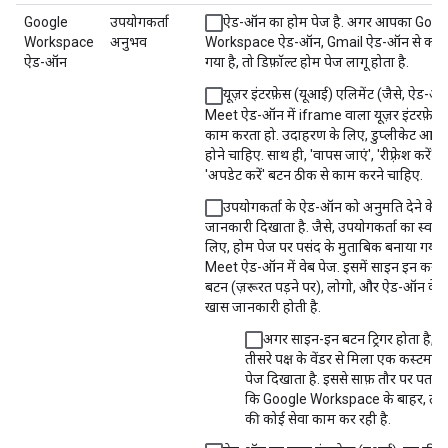
Google
उपयोगकर्ता
ऐड-ऑन का होम पेज है. अगर आपका Goog
Workspace
अनुभव
Workspace ऐड-ऑन, Gmail ऐड-ऑन से कन्वर्
ऐड-ऑन
गया है, तो डिफ़ॉल्ट होम पेज लागू होता है.
यूज़र इंटरफ़ेस (यूआई) एलिमेंट (जैसे, ऐड-ऑन
Meet ऐड-ऑन में iframe वाला यूज़र इंटरफ़ेस)
काम करता हो. उदाहरण के लिए, डुप्लीकेट आइट
होने चाहिए. साथ ही, 'वापस जाएं', 'रीफ़्रेश करें',
'अपडेट करें' बटन ठीक से काम करने चाहिए.
उपयोगकर्ता के ऐड-ऑन को अनुमति देने के ब
जानकारी दिखाता है. जैसे, उपयोगकर्ता का स्वाग
लिए, होम पेज पर पसंद के मुताबिक बनाया गया का
Meet ऐड-ऑन में वेब पेज. इसमें साइन इन करने
बटन (ज़रूरत पड़ने पर), लोगो, और ऐड-ऑन के बार
खास जानकारी होती है.
अगर साइन-इन बटन ट्रिगर होता है, त
तीसरे पक्ष के वेंडर से मिला एक कस्टम 
पेज दिखाता है. इससे साफ़ तौर पर पता 
कि Google Workspace के बाहर, तीसरे
की कोई सेवा काम कर रही है.