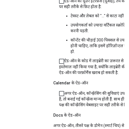
ऐड-ऑन का यूज़र इंटरफ़ेस (यूआई), तय की 
पर सही तरीके से फ़िट होता है:
टेक्स्ट और लेबल को "..." से काटा नहीं गय
उपयोगकर्ता को ज़्यादा वर्टिकल स्क्रोलिंग
करनी पड़ती.
कॉन्टेंट की चौड़ाई 300 पिक्सल से ज़्यादा
होनी चाहिए, ताकि इसमें हॉरिज़ॉन्टल स्क
हो.
ऐड-ऑन के कोड में लाइब्रेरी का ज़रूरत से ज़्
इस्तेमाल नहीं किया गया है, क्योंकि लाइब्रेरी की
ऐड-ऑन की परफ़ॉर्मेंस खराब हो सकती है.
Calendar के ऐड-ऑन
अगर ऐड-ऑन, कॉन्फ़्रेंसिंग की सुविधाएं उपल
है, तो बनाई गई कॉन्फ़्रेंस मान्य होती हैं. साथ ही, व
पक्ष की कॉन्फ़्रेंसिंग वेबसाइट पर सही तरीके से दिख
Docs के ऐड-ऑन
अगर ऐड-ऑन, तीसरे पक्ष के डोमेन (स्मार्ट चिप) से ल