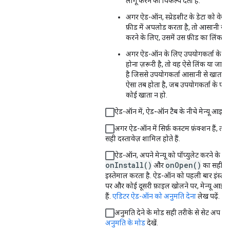
लागू करने का विकल्प देता है.
अगर ऐड-ऑन, स्प्रेडशीट के डेटा को वेब स
फ़ीड में अपलोड करता है, तो आसानी से न
करने के लिए, उसमें उस फ़ीड का लिंक होत
अगर ऐड-ऑन के लिए उपयोगकर्ता के प
होना ज़रूरी है, तो वह ऐसे लिंक या जानक
है जिससे उपयोगकर्ता आसानी से खाता ब
ऐसा तब होता है, जब उपयोगकर्ता के पास
कोई खाता न हो.
ऐड-ऑन में,
ऐड-ऑन
टैब के नीचे मेन्यू आइटम ह
अगर ऐड-ऑन में सिर्फ़ कस्टम फ़ंक्शन हैं, तो 
सही दस्तावेज़ शामिल होते हैं.
ऐड-ऑन, अपने मेन्यू को पॉप्युलेट करने के ल
onInstall()
onOpen()
और
का सही तर
इस्तेमाल करता है. ऐड-ऑन को पहली बार इंस्टॉ
पर और कोई दूसरी फ़ाइल खोलने पर, मेन्यू आइट
हैं.
एडिटर ऐड-ऑन को अनुमति देना
लेख पढ़ें.
अनुमति देने के मोड सही तरीके से सेट अप कि
अनुमति के मोड
देखें.