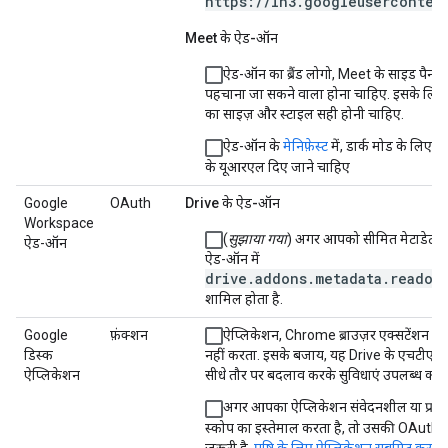
https://lh3.googleuserconten
Meet के ऐड-ऑन
ऐड-ऑन का ब्रैंड लोगो, Meet के साइड पैनल म
पहचाना जा सकने वाला होना चाहिए. इसके लिए,
का साइज़ और स्टाइल सही होनी चाहिए.
ऐड-ऑन के
मेनिफ़ेस्ट
में, डार्क मोड के लिए 
के यूआरएल दिए जाने चाहिए
Google
OAuth
Drive के ऐड-ऑन
Workspace
(
सुझाया गया
) अगर आपको सीमित मेटाडेटा च
ऐड-ऑन
ऐड-ऑन में
drive.addons.metadata.readon
शामिल होता है.
Google
फ़ंक्शन
ऐप्लिकेशन, Chrome ब्राउज़र एक्सटेंशन का
डिस्क
नहीं करता. इसके बजाय, यह Drive के एचटीएमए
ऐप्लिकेशन
सीधे तौर पर बदलाव करके सुविधाएं उपलब्ध करात
अगर आपका ऐप्लिकेशन संवेदनशील या प्रति
स्कोप का इस्तेमाल करता है, तो उसकी OAuth पुष
ज़रूरी है.
पुष्टि के लिए ऐप्लिकेशन सबमिट करना