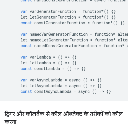
var
varGeneratorFunction
=
function
*
()
{}
let
letGeneratorFunction
=
function
*
()
{}
const
constGeneratorFunction
=
function
*
()
{}
var
namedVarGeneratorFunction
=
function
*
alte
let
namedLetGeneratorFunction
=
function
*
alte
const
namedConstGeneratorFunction
=
function
*
var
varLambda
=
()
=>
{}
let
letLambda
=
()
=>
{}
const
constLambda
=
()
=>
{}
var
varAsyncLambda
=
async
()
=>
{}
let
letAsyncLambda
=
async
()
=>
{}
const
constAsyncLambda
=
async
()
=>
{}
ट्रिगर और कॉलबैक से कॉल ऑब्जेक्ट के तरीकों को कॉल
करना