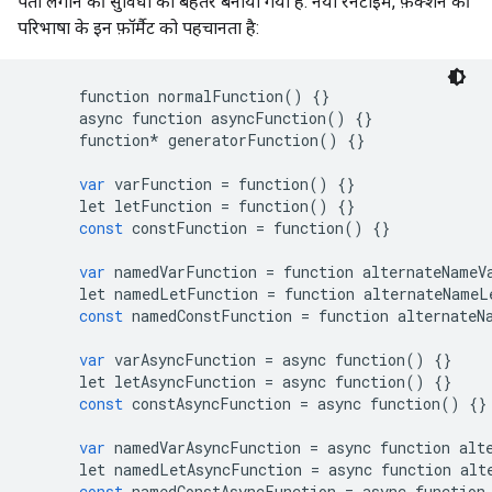
पता लगाने की सुविधा को बेहतर बनाया गया है. नया रनटाइम, फ़ंक्शन की
परिभाषा के इन फ़ॉर्मैट को पहचानता है:
function
normalFunction
()
{}
async
function
asyncFunction
()
{}
function
*
generatorFunction
()
{}
var
varFunction
=
function
()
{}
let
letFunction
=
function
()
{}
const
constFunction
=
function
()
{}
var
namedVarFunction
=
function
alternateNameV
let
namedLetFunction
=
function
alternateNameL
const
namedConstFunction
=
function
alternateN
var
varAsyncFunction
=
async
function
()
{}
let
letAsyncFunction
=
async
function
()
{}
const
constAsyncFunction
=
async
function
()
{}
var
namedVarAsyncFunction
=
async
function
alt
let
namedLetAsyncFunction
=
async
function
alt
const
namedConstAsyncFunction
=
async
function