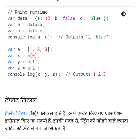
//
Rhino
runtime
var
data
=
{
a
:
12
,
b
:
false
,
c
:
'blue'
};
var
a
=
data
.
a
;
var
c
=
data
.
c
;
console
.
log
(
a
,
c
);
//
Outputs
12
"blue"
var
a
=
[
1
,
2
,
3
];
var
x
=
a
[
0
];
var
y
=
a
[
1
];
var
z
=
a
[
2
];
console
.
log
(
x
,
y
,
z
);
//
Outputs
1
2
3
टेंप्लेट लिटरल
टेंप्लेट लिटरल
, स्ट्रिंग लिटरल होते हैं. इनमें एम्बेड किए गए एक्सप्रेशन
इस्तेमाल किए जा सकते हैं. इनकी मदद से, स्ट्रिंग को जोड़ने वाले ज़्यादा
जटिल स्टेटमेंट से बचा जा सकता है.