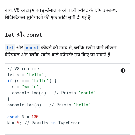
नीचे, V8 रनटाइम का इस्तेमाल करने वाली स्क्रिप्ट के लिए उपलब्ध,
सिंटैक्टिकल सुविधाओं की एक छोटी सूची दी गई है.
let
और
const
let
और
const
कीवर्ड की मदद से, ब्लॉक स्कोप वाले लोकल
वैरिएबल और ब्लॉक स्कोप वाले कॉन्स्टेंट तय किए जा सकते हैं.
//
V8
runtime
let
s
=
"hello"
;
if
(
s
===
"hello"
)
{
s
=
"world"
;
console
.
log
(
s
);
//
Prints
"world"
}
console
.
log
(
s
);
//
Prints
"hello"
const
N
=
100
;
N
=
5
;
//
Results
in
TypeError