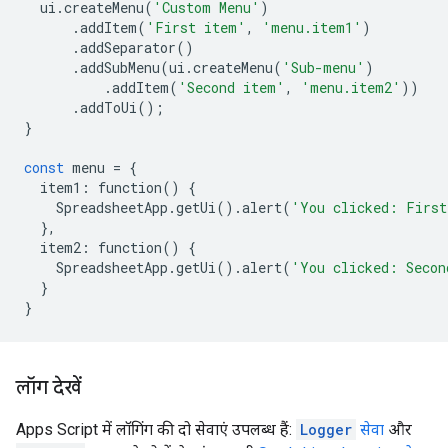
ui
.
createMenu
(
'Custom Menu'
)
.
addItem
(
'First item'
,
'menu.item1'
)
.
addSeparator
()
.
addSubMenu
(
ui
.
createMenu
(
'Sub-menu'
)
.
addItem
(
'Second item'
,
'menu.item2'
))
.
addToUi
();
}
const
menu
=
{
item1
:
function
()
{
SpreadsheetApp
.
getUi
()
.
alert
(
'You clicked: First
},
item2
:
function
()
{
SpreadsheetApp
.
getUi
()
.
alert
(
'You clicked: Secon
}
}
लॉग देखें
Apps Script में लॉगिंग की दो सेवाएं उपलब्ध हैं:
Logger
सेवा
और