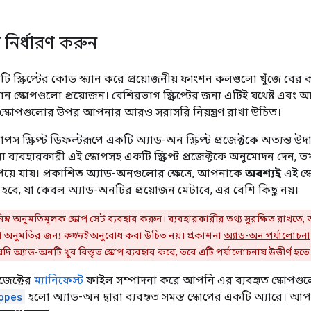
ধি নির্ধারণ করুন
একটি স্ক্রিপ্টের কোড স্ক্যান করে প্রয়োজনীয় ফাংশন কলগুলো খুঁজে বের কর
 কোন স্কোপগুলো প্রয়োজন। বেশিরভাগ স্ক্রিপ্টের জন্য এটিই যথেষ্ট এবং আ
ে স্কোপগুলোর উপর আপনার আরও সরাসরি নিয়ন্ত্রণ রাখা উচিত।
াপস স্ক্রিপ্ট ডিফল্টরূপে একটি অ্যাড-অন স্ক্রিপ্ট প্রজেক্টকে অত্যন্ত উ
্যবহারকারী এই স্কোপসহ একটি স্ক্রিপ্ট প্রজেক্টকে অনুমোদন দেন, তখ
স পেয়ে যায়। প্রকাশিত অ্যাড-অনগুলোর ক্ষেত্রে, আপনাকে
অবশ্যই
এই স্
 হবে, যা কেবল অ্যাড-অনটির প্রয়োজন মেটাবে, এর বেশি কিছু নয়।
্বনিম্ন অনুমতিমূলক স্কোপ সেট ব্যবহার করুন। ব্যবহারকারীর তথ্য সুরক্ষিত রাখতে,
োপ অনুমতির জন্য
কখনই
অনুরোধ করা উচিত নয়। প্রকাশনা
অ্যাড-অন পর্যালোচনা
যদি অ্যাড-অনটি খুব বিস্তৃত স্কোপ ব্যবহার করে, তবে এটি পর্যালোচনায় উত্তীর্ণ হতে
রজেক্টের
ম্যানিফেস্ট
ফাইল সম্পাদনা করে আপনি এর ব্যবহৃত স্কোপগুলো 
opes
হলো অ্যাড-অন দ্বারা ব্যবহৃত সমস্ত স্কোপের একটি অ্যারে। আপন