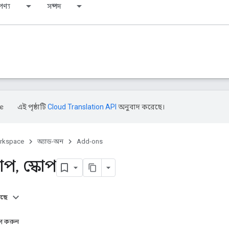
পণ্য
সম্পদ
এই পৃষ্ঠাটি
Cloud Translation API
অনুবাদ করেছে।
rkspace
অ্যাড-অন
Add-ons
কোপ
,
স্কোপ
আছে
ারণ করুন