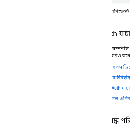
ম্যানিফেস্
OAuth যা
কিছু সংবেদনশীল
পারে। আরও তথ্যের
অ্যাপস স্ক্
যাচাইবিহীন
OAuth যাচাই
গুগল এপিআ
সীমাবদ্ধ পর