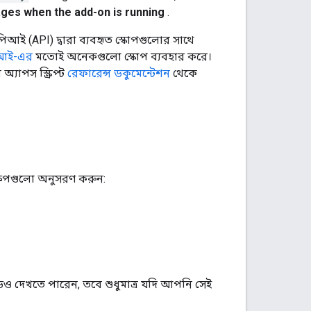
ges when the add-on is running
.
 এপিআই (API) দ্বারা ব্যবহৃত স্কোপগুলোর সাথে
িআই-এর
মতোই অনেকগুলো স্কোপ ব্যবহার করে।
্যাপস স্ক্রিপ্ট
রেফারেন্স ডকুমেন্টেশন
থেকে
দক্ষেপগুলো অনুসরণ করুন:
েও দেখতে পারেন, তবে শুধুমাত্র যদি আপনি সেই