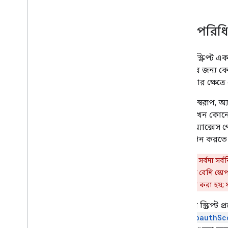
HTML ইন্টারফেস তৈরি করুন
Google পত্রক প্রসারিত করুন
সুস্পষ্ট পরি
Google ডক্স প্রসারিত করুন
Google স্লাইডগুলি প্রসারিত করুন৷
অ্যাপস স্ক্রিপ্ট 
Google Forms প্রসারিত করুন
স্ক্রিপ্টটির জন্য
আপনার অ্যাড-অন পরীক্ষা করুন
অনগুলোর ক্ষেত্র
সর্বোত্তম অনুশীলন
উদাহরণস্বরূপ, অ্য
বিধিনিষেধ
পারে। যখন কোনো ব
সম্পূর্ণ অ্যাক্সে
একটি অ্যাড-অন প্রকাশ করুন
প্রতিস্থাপন করতে
ওভারভিউ
একটি প্রকাশিত অ্যাড-অন আপডেট করুন
সতর্কীকরণ:
সর্বদা সর
প্রয়োজনের চেয়ে বেশি স্ক
স্কোপগুলি পরীক্ষা করা হয়; 
আপনার স্ক্রিপ্ট প্
ফিল্ড '
oauthSc