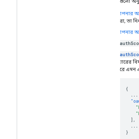
পদক্ষেপগুলো অন
আপনার অ্য
করা, তা নি
আপনার অ্য
oauthSco
oauthSco
অ্যারের বি
করে এমন এ
{
...
"oa
"
"
],
...
}