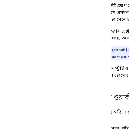
কিছু নির্দিষ্ট স্কোপ
অ্যাড-অন প্রকাশ 
সীমাবদ্ধতা মেনে
প্রকাশ করার চেষ
ব্যবহার করে, তব
দ্রষ্টব্য:
সম্ভব হলে আপনা
রিভিউ পাস করা সহজ হয়। 
ভিজ্যুয়াল স্টুড
যার মধ্যে স্কোপে
গুগল ওয়ার্
নিম্নলিখিত বিভাগ
সম্পাদকের পর