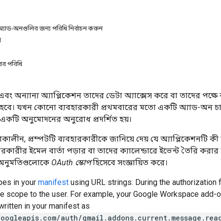
অ্যাড-অনগুলির জন্য পরিধি নির্বাচন করুন
ি
রের পরিধি
বং অন্যান্য অ্যাপ্লিকেশন তাদের ডেটা অ্যাক্সেস করে বা তাদের পক্
ে। যখন কোনো ব্যবহারকারী প্রথমবারের মতো একটি অ্যাড-অন চালান
একটি অনুমোদনের অনুরোধ প্রদর্শিত হয়।
লাকালীন, প্রম্পটটি ব্যবহারকারীকে জানিয়ে দেয় যে অ্যাপ্লিকেশনটি 
ারীর ইমেল বার্তা পড়ার বা তাদের ক্যালেন্ডারে ইভেন্ট তৈরি করার অ
্ত্র অনুমতিগুলোকে
OAuth স্কোপ
হিসেবে সংজ্ঞায়িত করে।
pes in your
manifest
using URL strings. During the authorization
the scope to the user. For example, your Google Workspace add-
written in your manifest as
googleapis.com/auth/gmail.addons.current.message.rea