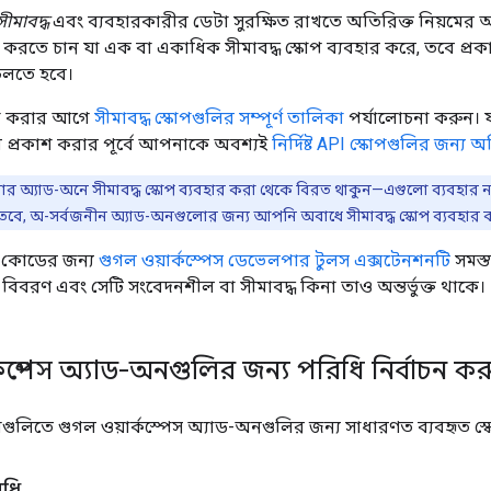
সীমাবদ্ধ
এবং ব্যবহারকারীর ডেটা সুরক্ষিত রাখতে অতিরিক্ত নিয়মে
করতে চান যা এক বা একাধিক সীমাবদ্ধ স্কোপ ব্যবহার করে, তবে প্রকা
 চলতে হবে।
্টা করার আগে
সীমাবদ্ধ স্কোপগুলির সম্পূর্ণ তালিকা
পর্যালোচনা করুন।
ে প্রকাশ করার পূর্বে আপনাকে অবশ্যই
নির্দিষ্ট API স্কোপগুলির জন্য 
র অ্যাড-অনে সীমাবদ্ধ স্কোপ ব্যবহার করা থেকে বিরত থাকুন—এগুলো ব্যবহার না
তবে, অ-সর্বজনীন অ্যাড-অনগুলোর জন্য আপনি অবাধে সীমাবদ্ধ স্কোপ ব্যবহার
িও কোডের জন্য
গুগল ওয়ার্কস্পেস ডেভেলপার টুলস এক্সটেনশনটি
সমস্ত
র বিবরণ এবং সেটি সংবেদনশীল বা সীমাবদ্ধ কিনা তাও অন্তর্ভুক্ত থাকে।
কস্পেস অ্যাড-অনগুলির জন্য পরিধি নির্বাচন ক
গুলিতে গুগল ওয়ার্কস্পেস অ্যাড-অনগুলির জন্য সাধারণত ব্যবহৃত স্ক
িধি