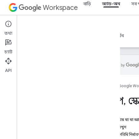
বাড়ি
অ্যাড-অন
সব 
Workspace
Add-ons
তথ্য
ওভারভিউ
নির্দেশিকা
রেফারেন্স
নমুনা
সমর্থন
চ্যাট
API
অ্যাড-অন ওভারভিউ
হোম
Google Wo
অ্যাড-অন প্রকার
অ্যাড-অন ইনস্টল করুন এবং অনুমোদন
স্কোপ
,
স্
করুন
অ্যাড-অন খুলুন এবং ব্যবহার করুন
এই পৃষ্ঠায় যা যা 
শুরু করুন
স্কোপ দেখুন
Google Workspace-এ ডেভেলপ
সুস্পষ্ট পরিধি নির্ধ
করুন