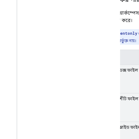
গুগল ওয়ার্কস্পে
প্রসারিত করে।
দ্রষ্টব্য:
currentonly
সরাসরি কল অন্তর্ভুক্ত নয়।
পরিধি
বর্তমান ডক্স ফাইল 
বর্তমান শীট ফাইল 
বর্তমান স্লাইড ফাই