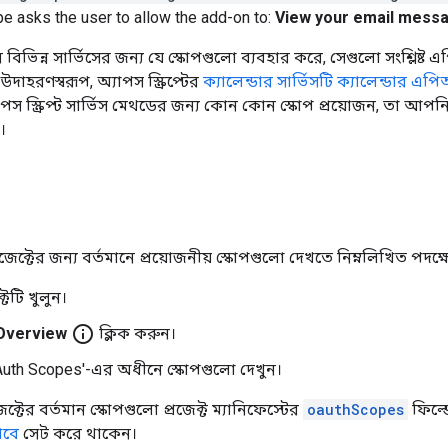
pe asks the user to allow the add-on to:
View your email messa
তার বিভিন্ন সার্ভিসের জন্য যে স্কোপগুলো ব্যবহার করে, সেগুলো সংশ্লিষ্ট
দাহরণস্বরূপ, অ্যাপস স্ক্রিপ্টের
ক্যালেন্ডার সার্ভিসটি
ক্যালেন্ডার এপ
যাপস স্ক্রিপ্ট সার্ভিস মেথডের জন্য কোন কোন স্কোপ প্রয়োজন, তা আপনি অ
।
প্রজেক্টের জন্য বর্তমানে প্রয়োজনীয় স্কোপগুলো দেখতে নিম্নলিখিত প
েক্টটি খুলুন।
info_outline
Overview
ক্লিক করুন।
Auth Scopes'-এর অধীনে স্কোপগুলো দেখুন।
জেক্টের বর্তমান স্কোপগুলো প্রজেক্ট ম্যানিফেস্টের
oauthScopes
ফিল্ড
ভাবে
সেট করে থাকেন।