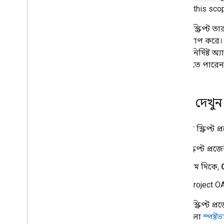
Google Workspace Studio-এর
on with this sco
এক্সটেনশন বাড়ান
অ্যাপস স্ক্রিপ্ট 
তৃতীয় পক্ষের পরিষেবাগুলিতে আপনার
ওভারল্যাপ করে। উ
অ্যাড-অন সংযুক্ত করুন৷
কোনো নির্দিষ্ট অ্
পরীক্ষা এবং ডিবাগ
দেখে নিতে পারেন
ক্যোয়ারী ত্রুটি লগ
সর্বোত্তম অনুশীলন
বিধিনিষেধ
স্কোপ দেখুন
শব্দকোষ
লিগ্যাসি অ্যাড-অন আপগ্রেড করুন
আপনার স্ক্রিপ্ট 
স্ক্রিপ্ট প্রজ
সম্পাদক অ্যাড-অনগুলি বিকাশ করুন
বাম দিকে,
ওভারভিউ
'Project O
দ্রুত শুরু
অনুমোদন জীবনচক্র
আপনি স্ক্রিপ্ট প্র
উদ্ভাসিত
স্কোপগুলো
স্পষ্ট
স্কোপ
,
স্কোপ
,
স্কোপ